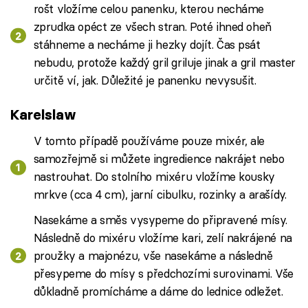
rošt vložíme celou panenku, kterou necháme
zprudka opéct ze všech stran. Poté ihned oheň
stáhneme a necháme ji hezky dojít. Čas psát
nebudu, protože každý gril griluje jinak a gril master
určitě ví, jak. Důležité je panenku nevysušit.
Karelslaw
V tomto případě používáme pouze mixér, ale
samozřejmě si můžete ingredience nakrájet nebo
nastrouhat. Do stolního mixéru vložíme kousky
mrkve (cca 4 cm), jarní cibulku, rozinky a arašídy.
Nasekáme a směs vysypeme do připravené mísy.
Následně do mixéru vložíme kari, zelí nakrájené na
proužky a majonézu, vše nasekáme a následně
přesypeme do mísy s předchozími surovinami. Vše
důkladně promícháme a dáme do lednice odležet.