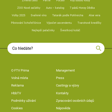
Změna času
Partie
Počasí
Kdy budou volby
ZOO Nové začátky
Auto – katalog
7 pádů Honzy Dědka
Volby 2025
Svařené víno
Tatarák podle Pohlreicha
Aloe vera
Pěstování lichořeřišnice
Výpočet ascendentu
Tvarohové knedlíky
Nejlepší palačinky
Švestkový koláč
O FTV Prima
Management
Volná místa
Press
Reklama
Castingy a výzvy
HbbTV
Kontakty
Podmínky užívání
Zpracování osobních údajů
Cookies
Nápověda