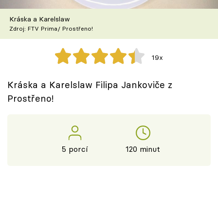
Škola vaření
Kráska a Karelslaw
Zdroj: FTV Prima/ Prostřeno!
Recepty z TV
Speciál: Cuketa
19x
Těhotnej kuchař
Kráska a Karelslaw Filipa Jankoviče z
Prostřeno!
Sledujte prima+
Přihlášení
5 porcí
120 minut
Sledujte nás