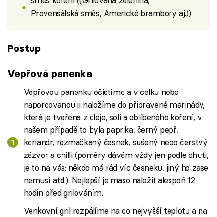
směs koření ((Grilovaná zelenina,
Provensálská směs, Americké brambory aj.))
Postup
Vepřová panenka
Vepřovou panenku očistíme a v celku nebo
naporcovanou ji naložíme do připravené marinády,
která je tvořena z oleje, soli a oblíbeného koření, v
našem případě to byla paprika, černý pepř,
koriandr, rozmačkaný česnek, sušený nebo čerstvý
zázvor a chilli (poměry dávám vždy jen podle chuti,
je to na vás: někdo má rád víc česneku, jiný ho zase
nemusí atd.). Nejlepší je maso naložit alespoň 12
hodin před grilováním.
Venkovní gril rozpálíme na co nejvyšší teplotu a na