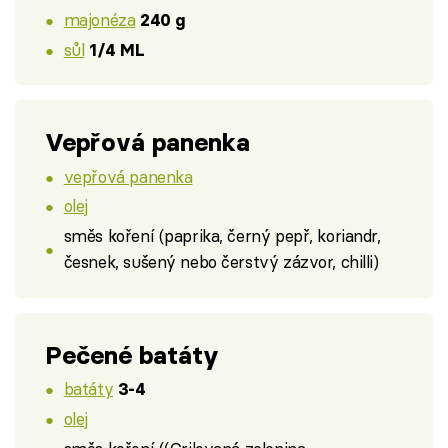
majonéza
240 g
sůl
1/4 ML
Vepřová panenka
vepřová panenka
olej
směs koření (paprika, černý pepř, koriandr,
česnek, sušený nebo čerstvý zázvor, chilli)
Pečené batáty
batáty
3-4
olej