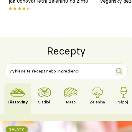
jak uchovat letní zeleninu na zimu
veganský dez
ořechů
Recepty
Těstoviny
Sladké
Maso
Zelenina
Nápoje
SALÁTY