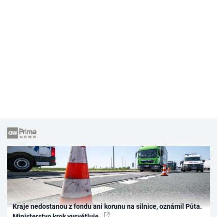
Kraje nedostanou z fondu ani korunu na silnice, oznámil Půta.
Ministerstvo krok vysvětluje