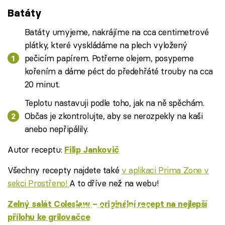
Batáty
Batáty umyjeme, nakrájíme na cca centimetrové
plátky, které vyskládáme na plech vyložený
pečicím papírem. Potřeme olejem, posypeme
kořením a dáme péct do předehřáté trouby na cca
20 minut.
Teplotu nastavuji podle toho, jak na ně spěchám.
Občas je zkontrolujte, aby se nerozpekly na kaši
anebo nepřipálily.
Autor receptu:
Filip Jankovič
Všechny recepty najdete také
v aplikaci Prima Zone v
sekci Prostřeno!
A to dříve než na webu!
Zelný salát Coleslaw – originální recept na nejlepší
Failed to fetch
přílohu ke grilovačce