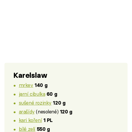
Karelslaw
mrkev
140 g
jarní cibulka
60 g
sušené rozinky
120 g
arašídy
(nesolené)
120 g
kari koření
1 PL
bílé zelí
550 g