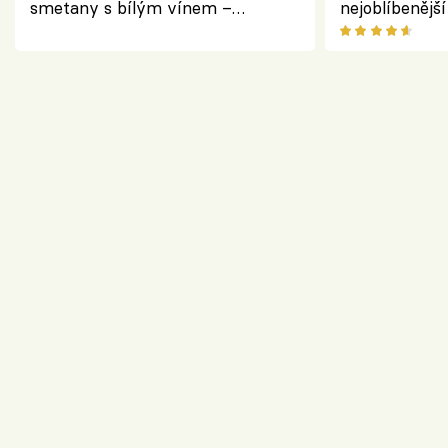
smetany s bílým vínem –
nejoblíbenějš
osvěžující dezert s ovocem