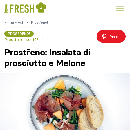
Prima Fresh
■
Prostřeno!
Kuře
Polévky k večeři
Rychlé večeře
Trendy:
PROSTŘENO!
Pin it
Prostřeno, soutěžící
Česká kuchyně
Čokoláda
Prostřeno: Insalata di
prosciutto e Melone
Témata
Recepty
Články
TV Program