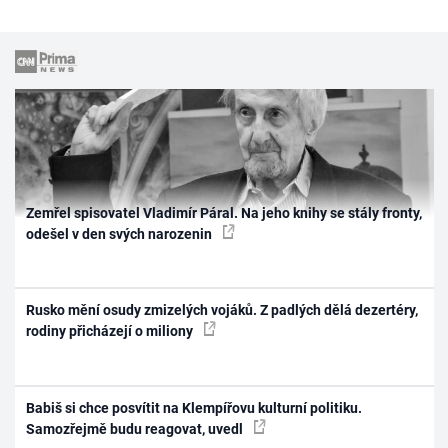
Zemřel spisovatel Vladimír Páral. Na jeho knihy se stály fronty,
odešel v den svých narozenin
Rusko mění osudy zmizelých vojáků. Z padlých dělá dezertéry,
rodiny přicházejí o miliony
Babiš si chce posvítit na Klempířovu kulturní politiku.
Samozřejmě budu reagovat, uvedl