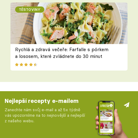
TĚSTOVINY
Rychlá a zdravá večeře: Farfalle s pórkem
a lososem, které zvládnete do 30 minut
Nejlepší recepty e-mailem
Zanechte nám svůj e-mail a až 5x týdně
vás upozorníme na to nejnovější a nejlepší
z našeho webu.