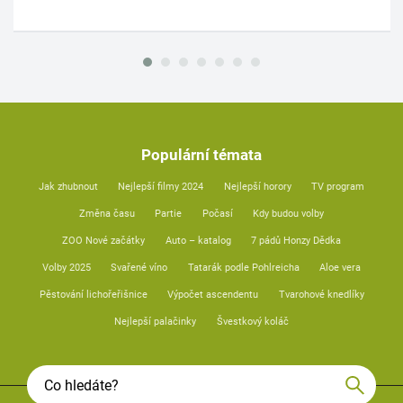
Populární témata
Jak zhubnout
Nejlepší filmy 2024
Nejlepší horory
TV program
Změna času
Partie
Počasí
Kdy budou volby
ZOO Nové začátky
Auto – katalog
7 pádů Honzy Dědka
Volby 2025
Svařené víno
Tatarák podle Pohlreicha
Aloe vera
Pěstování lichořeřišnice
Výpočet ascendentu
Tvarohové knedlíky
Nejlepší palačinky
Švestkový koláč