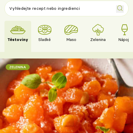
Těstoviny
Sladké
Maso
Zelenina
Nápoje
ZELENINA