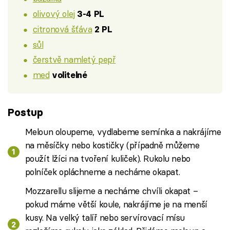
olivový olej
3-4 PL
citronová šťáva
2 PL
sůl
čerstvě namletý pepř
med
volitelné
Postup
Meloun oloupeme, vydlabeme semínka a nakrájíme
na měsíčky nebo kostičky (případně můžeme
použít lžíci na tvoření kuliček). Rukolu nebo
polníček opláchneme a necháme okapat.
Mozzarellu slijeme a necháme chvíli okapat –
pokud máme větší koule, nakrájíme je na menší
kusy. Na velký talíř nebo servírovací mísu