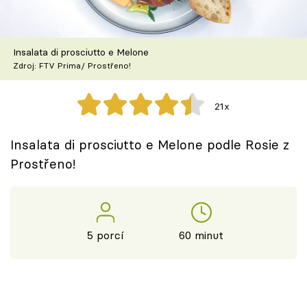
Škola vaření
Recepty z TV
Insalata di prosciutto e Melone
Zdroj: FTV Prima/ Prostřeno!
Speciál: Cuketa
21x
Těhotnej kuchař
Insalata di prosciutto e Melone podle Rosie z
Sledujte prima+
Prostřeno!
Přihlášení
5 porcí
60 minut
Sledujte nás