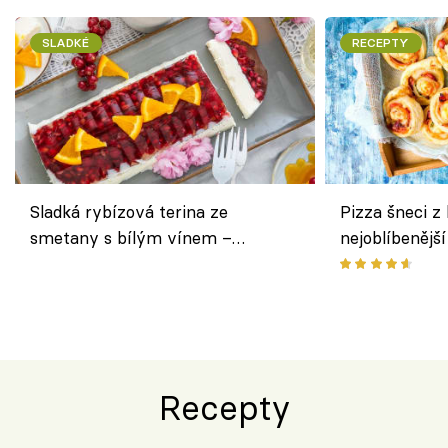
SLADKÉ
RECEPTY
Sladká rybízová terina ze
Pizza šneci z 
smetany s bílým vínem –
nejoblíbenějš
osvěžující dezert s ovocem
Recepty