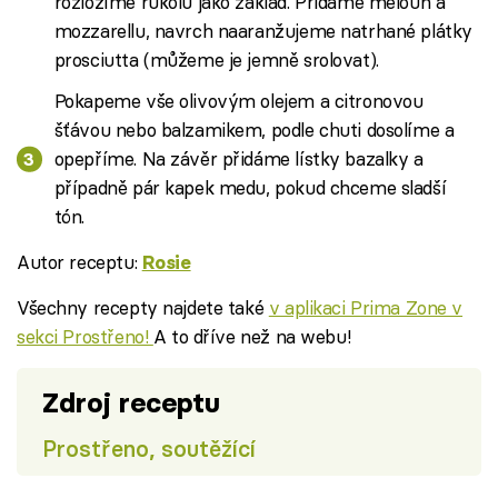
rozložíme rukolu jako základ. Přidáme meloun a
mozzarellu, navrch naaranžujeme natrhané plátky
prosciutta (můžeme je jemně srolovat).
Pokapeme vše olivovým olejem a citronovou
šťávou nebo balzamikem, podle chuti dosolíme a
opepříme. Na závěr přidáme lístky bazalky a
případně pár kapek medu, pokud chceme sladší
tón.
Autor receptu:
Rosie
Všechny recepty najdete také
v aplikaci Prima Zone v
sekci Prostřeno!
A to dříve než na webu!
Zdroj receptu
Prostřeno, soutěžící