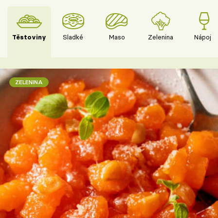
Těstoviny
Sladké
Maso
Zelenina
Nápoje
ZELENINA