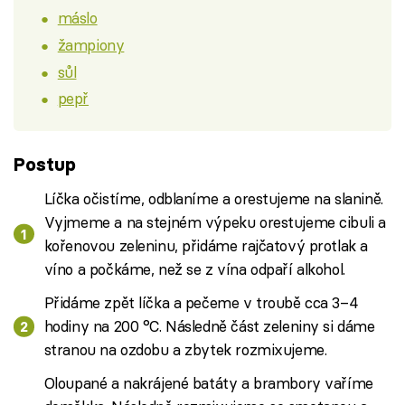
máslo
žampiony
sůl
pepř
Postup
Líčka očistíme, odblaníme a orestujeme na slanině.
Vyjmeme a na stejném výpeku orestujeme cibuli a
kořenovou zeleninu, přidáme rajčatový protlak a
víno a počkáme, než se z vína odpaří alkohol.
Přidáme zpět líčka a pečeme v troubě cca 3–4
hodiny na 200 °C. Následně část zeleniny si dáme
stranou na ozdobu a zbytek rozmixujeme.
Oloupané a nakrájené batáty a brambory vaříme