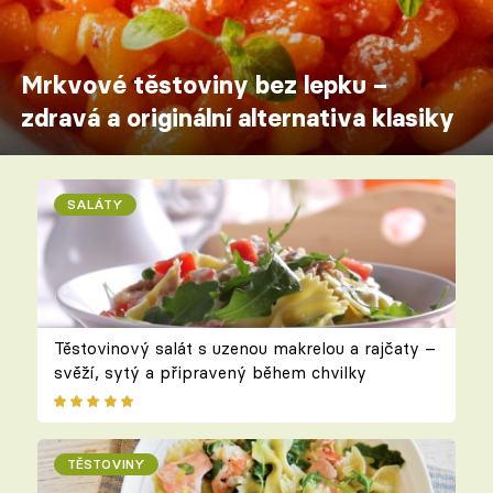
Mrkvové těstoviny bez lepku –
zdravá a originální alternativa klasiky
SALÁTY
Těstovinový salát s uzenou makrelou a rajčaty –
svěží, sytý a připravený během chvilky
TĚSTOVINY