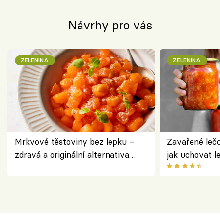
Návrhy pro vás
ZELENINA
ZELENINA
Mrkvové těstoviny bez lepku –
Zavařené lečo
zdravá a originální alternativa
jak uchovat l
klasiky