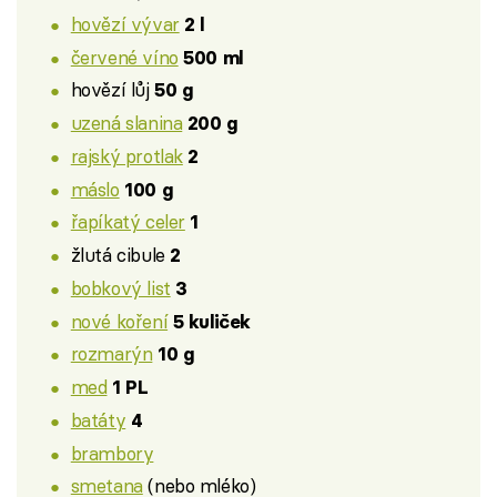
hovězí vývar
2 l
červené víno
500 ml
hovězí lůj
50 g
uzená slanina
200 g
rajský protlak
2
máslo
100 g
řapíkatý celer
1
žlutá cibule
2
bobkový list
3
nové koření
5 kuliček
rozmarýn
10 g
med
1 PL
batáty
4
brambory
smetana
(nebo mléko)