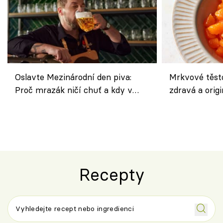
Oslavte Mezinárodní den piva:
Mrkvové těst
Proč mrazák ničí chuť a kdy v
zdravá a origi
horku vsadit na šnyt?
klasiky
Recepty