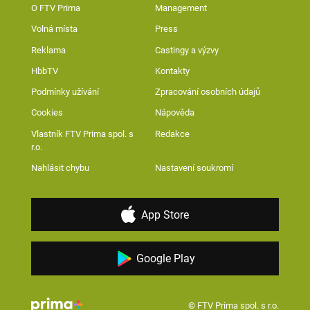
O FTV Prima
Management
Volná místa
Press
Reklama
Castingy a výzvy
HbbTV
Kontakty
Podmínky užívání
Zpracování osobních údajů
Cookies
Nápověda
Vlastník FTV Prima spol. s
Redakce
r.o.
Nahlásit chybu
Nastavení soukromí
App Store
Google Play
© FTV Prima spol. s r.o.