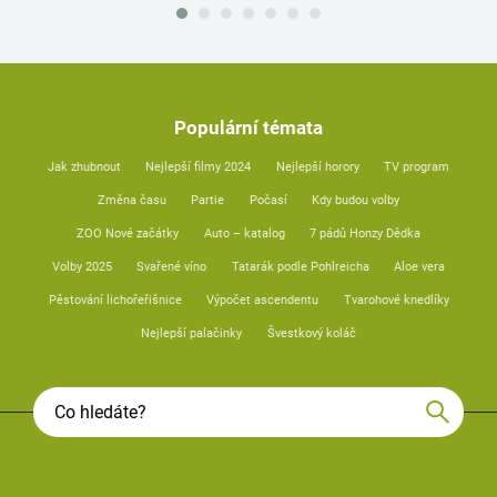
Populární témata
Jak zhubnout
Nejlepší filmy 2024
Nejlepší horory
TV program
Změna času
Partie
Počasí
Kdy budou volby
ZOO Nové začátky
Auto – katalog
7 pádů Honzy Dědka
Volby 2025
Svařené víno
Tatarák podle Pohlreicha
Aloe vera
Pěstování lichořeřišnice
Výpočet ascendentu
Tvarohové knedlíky
Nejlepší palačinky
Švestkový koláč