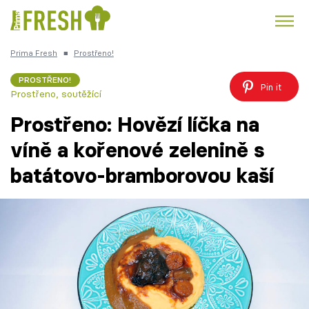
Prima Fresh
■
Prostřeno!
Kuře
Polévky k večeři
Rychlé večeře
Trendy:
PROSTŘENO!
Pin it
Prostřeno, soutěžící
Česká kuchyně
Čokoláda
Prostřeno: Hovězí líčka na
víně a kořenové zelenině s
batátovo-bramborovou kaší
Témata
Recepty
Články
TV Program