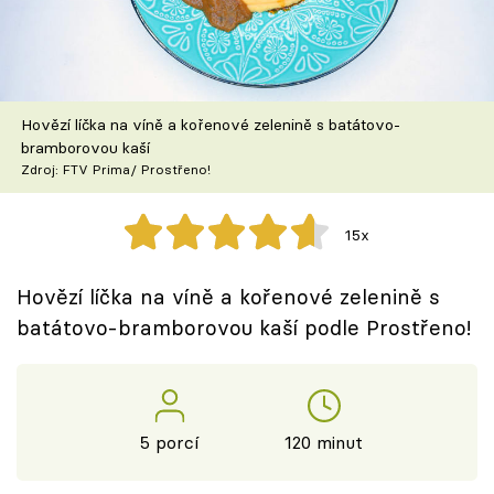
Škola vaření
Recepty z TV
Hovězí líčka na víně a kořenové zelenině s batátovo-
Speciál: Cuketa
bramborovou kaší
Zdroj: FTV Prima/ Prostřeno!
Těhotnej kuchař
15x
Sledujte prima+
Hovězí líčka na víně a kořenové zelenině s
Přihlášení
batátovo-bramborovou kaší podle Prostřeno!
Sledujte nás
5 porcí
120 minut