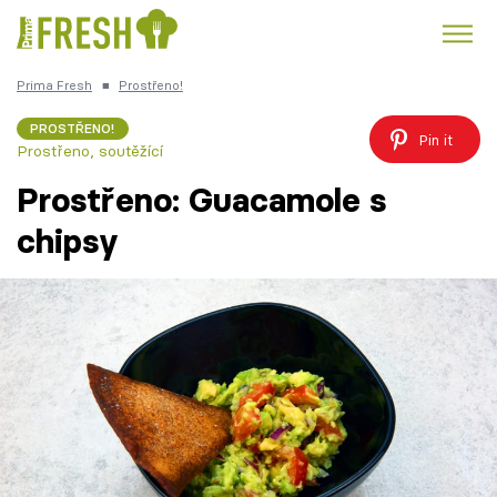
Prima Fresh
■
Prostřeno!
Kuře
Polévky k večeři
Rychlé večeře
Trendy:
PROSTŘENO!
Pin it
Prostřeno, soutěžící
Česká kuchyně
Čokoláda
Prostřeno: Guacamole s
chipsy
Témata
Recepty
Články
TV Program