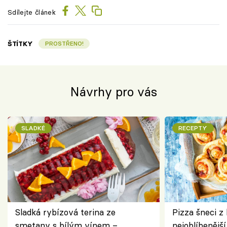
Sdílejte článek
ŠTÍTKY
PROSTŘENO!
Návrhy pro vás
SLADKÉ
RECEPTY
Sladká rybízová terina ze
Pizza šneci z 
smetany s bílým vínem –
nejoblíbenějš