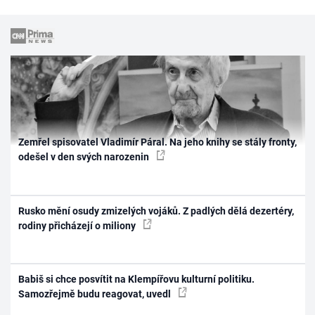
Zemřel spisovatel Vladimír Páral. Na jeho knihy se stály fronty,
odešel v den svých narozenin
Rusko mění osudy zmizelých vojáků. Z padlých dělá dezertéry,
rodiny přicházejí o miliony
Babiš si chce posvítit na Klempířovu kulturní politiku.
Samozřejmě budu reagovat, uvedl