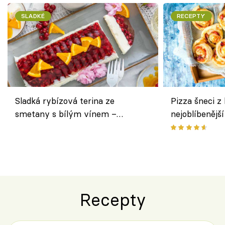
SLADKÉ
RECEPTY
Sladká rybízová terina ze
Pizza šneci z 
smetany s bílým vínem –
nejoblíbenějš
osvěžující dezert s ovocem
Recepty