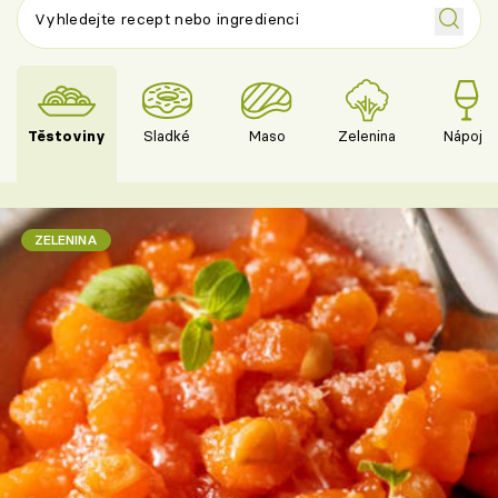
Těstoviny
Sladké
Maso
Zelenina
Nápoje
ZELENINA