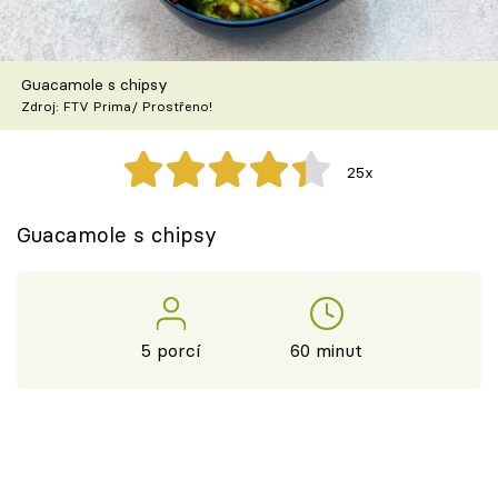
Škola vaření
Recepty z TV
Guacamole s chipsy
Zdroj: FTV Prima/ Prostřeno!
Speciál: Cuketa
25x
Těhotnej kuchař
Guacamole s chipsy
Sledujte prima+
Přihlášení
5 porcí
60 minut
Sledujte nás