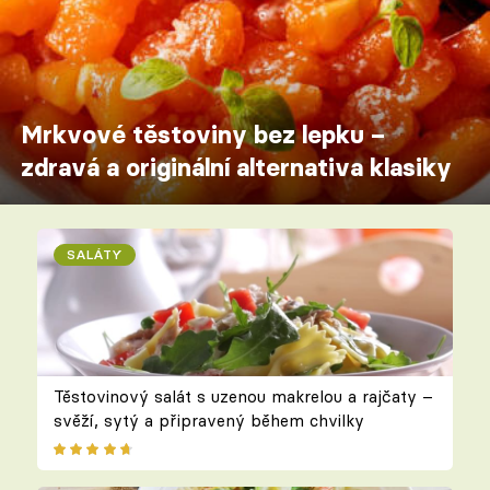
Mrkvové těstoviny bez lepku –
zdravá a originální alternativa klasiky
SALÁTY
Těstovinový salát s uzenou makrelou a rajčaty –
svěží, sytý a připravený během chvilky