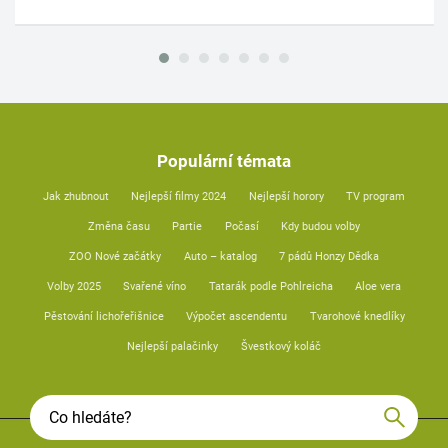
Populární témata
Jak zhubnout
Nejlepší filmy 2024
Nejlepší horory
TV program
Změna času
Partie
Počasí
Kdy budou volby
ZOO Nové začátky
Auto – katalog
7 pádů Honzy Dědka
Volby 2025
Svařené víno
Tatarák podle Pohlreicha
Aloe vera
Pěstování lichořeřišnice
Výpočet ascendentu
Tvarohové knedlíky
Nejlepší palačinky
Švestkový koláč