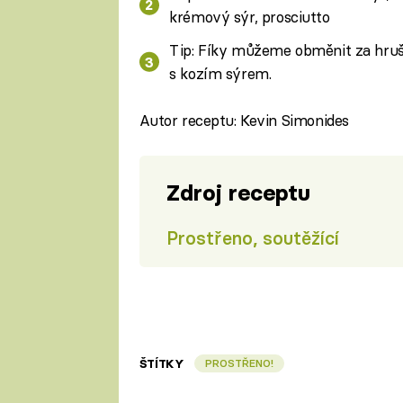
krémový sýr, prosciutto
Tip: Fíky můžeme obměnit za hruš
s kozím sýrem.
Autor receptu: Kevin Simonides
Zdroj receptu
Prostřeno, soutěžící
ŠTÍTKY
PROSTŘENO!