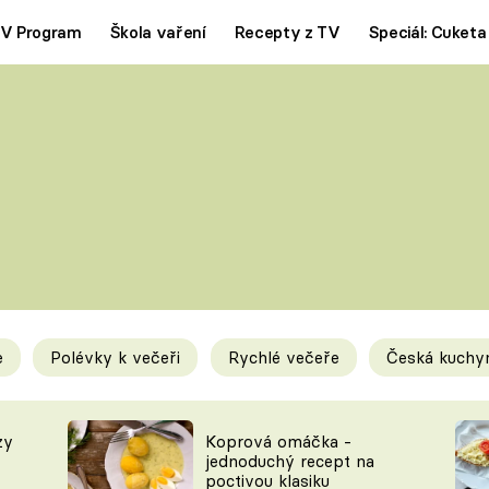
V Program
Škola vaření
Recepty z TV
Speciál: Cuketa
Polévky
Saláty
ČESKÁ KLASIKA
TĚSTOVIN
SILNÉ VÝVARY
SLADKÉ
KRÉMOVÉ
BEZMASÁ J
e
Polévky k večeři
Rychlé večeře
Česká kuchy
y
Tipy a triky
Novink
zy
Koprová omáčka -
jednoduchý recept na
poctivou klasiku
KAM ZA JÍDLEM
BLOG