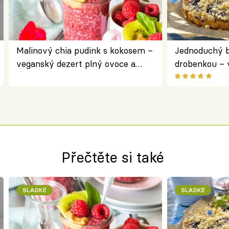
Malinový chia pudink s kokosem –
Jednoduchý b
veganský dezert plný ovoce a
drobenkou – 
ořechů
ovoce
Přečtěte si také
SLADKÉ
SLADKÉ