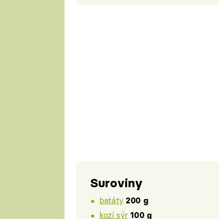
Suroviny
batáty
200 g
kozí sýr
100 g