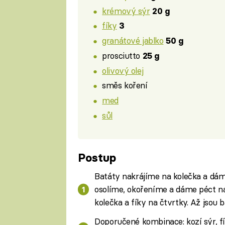
krémový sýr
20 g
fíky
3
granátové jablko
50 g
prosciutto
25 g
olivový olej
směs koření
med
sůl
Postup
Batáty nakrájíme na kolečka a dá
osolíme, okořeníme a dáme péct na
kolečka a fíky na čtvrtky. Až jsou
Doporučené kombinace: kozí sýr, fí