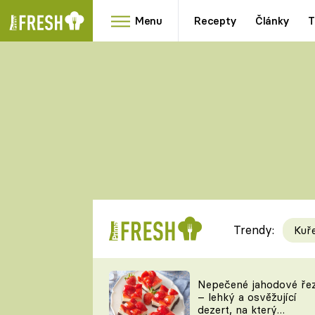
Menu
Recepty
Články
T
Oblíbené
Přílohy
recepty
HRANOLKY
HOUBY
KNEDLÍKY
DÝNĚ
KAŠE
RYCHLOVKY
Trendy:
Kuř
Populární
Videorecept
Nepečené jahodové ře
– lehký a osvěžující
kuchaři
dezert, na který
TEĎ VAŘÍ ŠÉF!