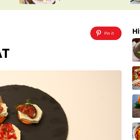
ŠÉFREDAK
VYCHYTÁVKY
SOUTĚŽ FR
NA NÁKUPECH
ČASOPIS
Hi
Pin it
AT