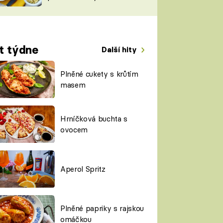
TORKY
ESH
t týdne
Další hity
Plněné cukety s krůtím
masem
Hrníčková buchta s
ovocem
Aperol Spritz
Plněné papriky s rajskou
omáčkou