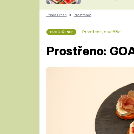
nepotřebujete troubu
ZDENĚK
ČESKO NA TALÍŘI
POHLREICH
Prima Fresh
■
Prostřeno!
KAROLÍNA,
JAROSLAV SAPÍK
DOMÁCÍ
Prostřeno, soutěžící
PROSTŘENO!
KUCHAŘKA
KAROLÍNA
KAMBERSKÁ
Prostřeno: GO