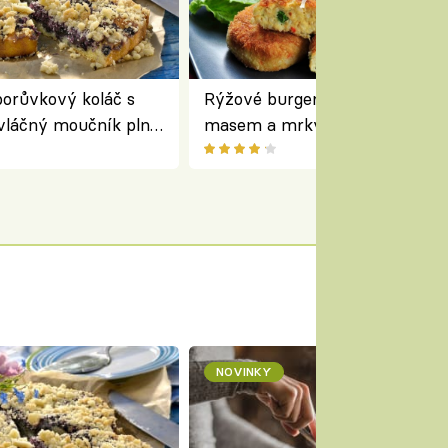
orůvkový koláč s
Rýžové burgery s kuřecím
vláčný moučník plný
masem a mrkví podávané se
salátem – lehká a chutná veče
NOVINKY