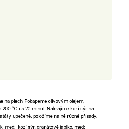
me na plech. Pokapeme olivovým olejem,
 200 °C na 20 minut. Nakrájíme kozí sýr na
 batáty upečené, položíme na ně různé přísady.
k, med; kozí sýr, granátové jablko, med;