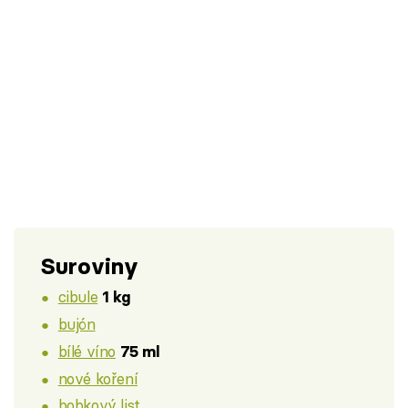
Suroviny
cibule
1 kg
bujón
bílé víno
75 ml
nové koření
bobkový list