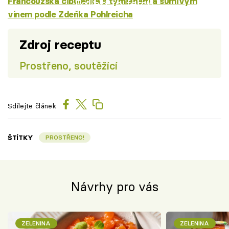
Francouzská cibulačka s tymiánem a šumivým
Failed to fetch
vínem podle Zdeňka Pohlreicha
Zdroj receptu
Prostřeno, soutěžící
Sdílejte článek
ŠTÍTKY
PROSTŘENO!
Návrhy pro vás
ZELENINA
ZELENINA