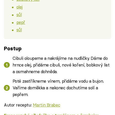
olej
sůl
pepř
sůl
Postup
Cibuli oloupeme a nakrájíme na nudličky. Dáme do
hrnce olej, přidáme cibuli, nové koření, bobkový list
a osmahneme dohněda.
Poté zastříkneme vínem, přidáme vodu a bujon.
Vaříme doměkka a nakonec dochutíme solí a
pepřem.
Autor receptu:
Martin Brabec