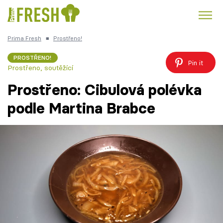
Prima Fresh
■
Prostřeno!
Kuře
Polévky k večeři
Rychlé večeře
Trendy:
PROSTŘENO!
Pin it
Prostřeno, soutěžící
Česká kuchyně
Čokoláda
Prostřeno: Cibulová polévka
podle Martina Brabce
Témata
Recepty
Články
TV Program