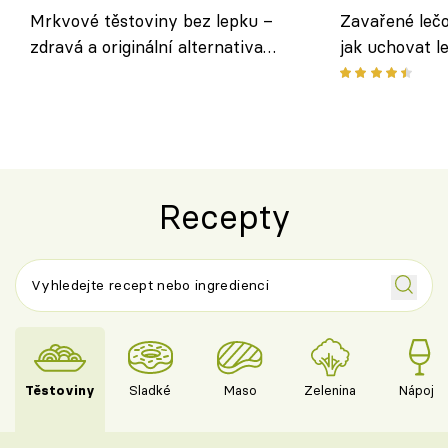
Mrkvové těstoviny bez lepku –
Zavařené lečo
zdravá a originální alternativa
jak uchovat l
klasiky
Recepty
Těstoviny
Sladké
Maso
Zelenina
Nápoje