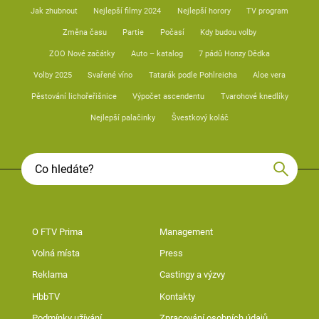
Jak zhubnout
Nejlepší filmy 2024
Nejlepší horory
TV program
Změna času
Partie
Počasí
Kdy budou volby
ZOO Nové začátky
Auto – katalog
7 pádů Honzy Dědka
Volby 2025
Svařené víno
Tatarák podle Pohlreicha
Aloe vera
Pěstování lichořeřišnice
Výpočet ascendentu
Tvarohové knedlíky
Nejlepší palačinky
Švestkový koláč
O FTV Prima
Management
Volná místa
Press
Reklama
Castingy a výzvy
HbbTV
Kontakty
Podmínky užívání
Zpracování osobních údajů