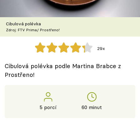
Škola vaření
Recepty z TV
Cibulová polévka
Zdroj: FTV Prima/ Prostřeno!
Speciál: Cuketa
29x
Těhotnej kuchař
Cibulová polévka podle Martina Brabce z
Sledujte prima+
Prostřeno!
Přihlášení
5 porcí
60 minut
Sledujte nás