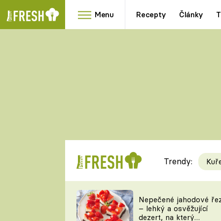
Menu
Recepty
Články
T
Oblíbené
Přílohy
recepty
HRANOLKY
HOUBY
KNEDLÍKY
DÝNĚ
KAŠE
RYCHLOVKY
Trendy:
Kuř
Populární
Videorecept
Nepečené jahodové ře
– lehký a osvěžující
kuchaři
dezert, na který
TEĎ VAŘÍ ŠÉF!