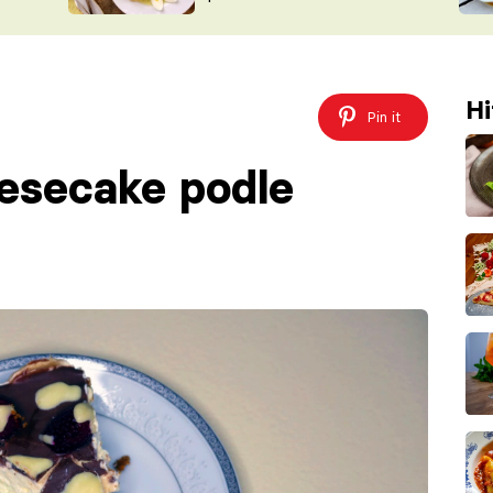
ŠÉFREDAK
VYCHYTÁVKY
SOUTĚŽ FR
NA NÁKUPECH
ČASOPIS
Hi
Pin it
esecake podle