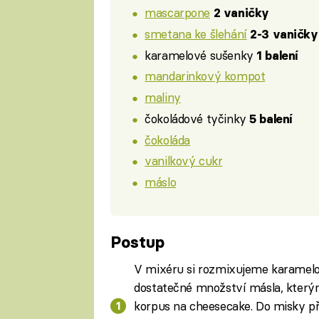
mascarpone
2 vaničky
smetana ke šlehání
2-3 vaničky
karamelové sušenky
1 balení
mandarinkový kompot
maliny
čokoládové tyčinky
5 balení
čokoláda
vanilkový cukr
máslo
Postup
V mixéru si rozmixujeme karamelo
dostatečné množství másla, který
korpus na cheesecake. Do misky p