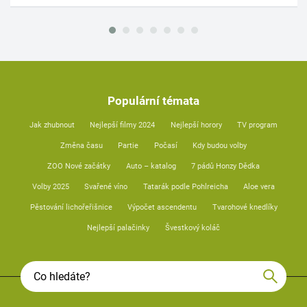
Populární témata
Jak zhubnout
Nejlepší filmy 2024
Nejlepší horory
TV program
Změna času
Partie
Počasí
Kdy budou volby
ZOO Nové začátky
Auto – katalog
7 pádů Honzy Dědka
Volby 2025
Svařené víno
Tatarák podle Pohlreicha
Aloe vera
Pěstování lichořeřišnice
Výpočet ascendentu
Tvarohové knedlíky
Nejlepší palačinky
Švestkový koláč