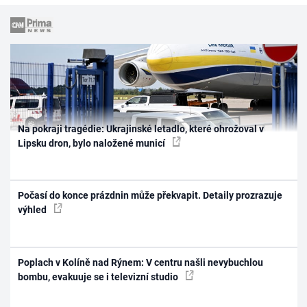
Na pokraji tragédie: Ukrajinské letadlo, které ohrožoval v
Lipsku dron, bylo naložené municí
Počasí do konce prázdnin může překvapit. Detaily prozrazuje
výhled
Poplach v Kolíně nad Rýnem: V centru našli nevybuchlou
bombu, evakuuje se i televizní studio