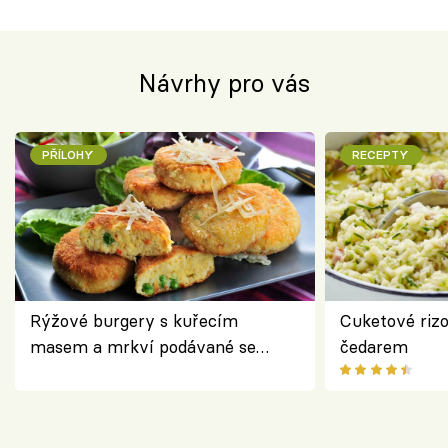
Návrhy pro vás
PŘÍLOHY
RECEPTY
Rýžové burgery s kuřecím
Cuketové rizo
masem a mrkví podávané se
čedarem
salátem – lehká a chutná večeře