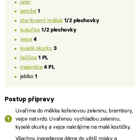
celer
petržel
1
sterilovaný hrášek
1/2 plechovky
kukuřice
1/2 plechovky
vejce
4
kyselé okurky
3
hořčice
1 PL
majonéza
4 PL
jablko
1
Postup přípravy
Uvaříme do měkka kořenovou zeleninu, brambory,
vejce natvrdo. Uvařenou vychladlou zeleninu,
kyselé okurky a vejce nakrájíme na malé kostičky.
Všechny ingredience dáme do větší misky a