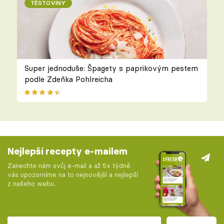
TĚSTOVINY
Super jednoduše: Špagety s paprikovým pestem
podle Zdeňka Pohlreicha
Nejlepší recepty e-mailem
Zanechte nám svůj e-mail a až 5x týdně
vás upozorníme na to nejnovější a nejlepší
z našeho webu.