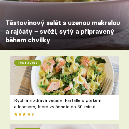
Těstovinový salát s uzenou makrelou
a rajčaty – svěží, sytý a připravený
během chvilky
TĚSTOVINY
Rychlá a zdravá večeře: Farfalle s pórkem
a lososem, které zvládnete do 30 minut