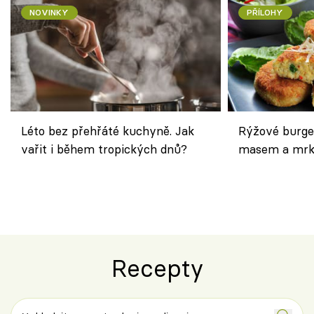
NOVINKY
PŘÍLOHY
Léto bez přehřáté kuchyně. Jak
Rýžové burge
vařit i během tropických dnů?
masem a mrk
salátem – leh
Recepty