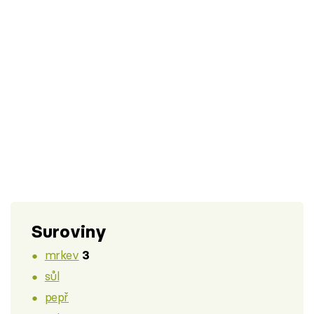
Suroviny
mrkev
3
sůl
pepř