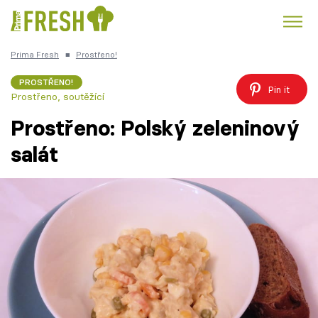
Prima Fresh
■
Prostřeno!
Kuře
Polévky k večeři
Rychlé večeře
Trendy:
PROSTŘENO!
Pin it
Prostřeno, soutěžící
Česká kuchyně
Čokoláda
Prostřeno: Polský zeleninový
salát
Témata
Recepty
Články
TV Program