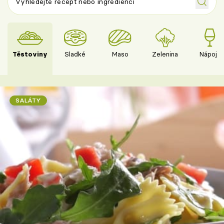
Těstoviny
Sladké
Maso
Zelenina
Nápoje
SALÁTY