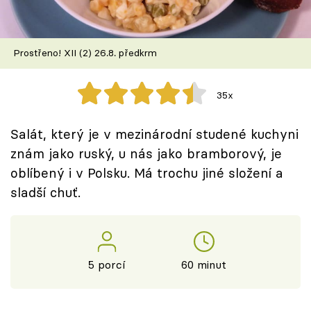
Škola vaření
Recepty z TV
Prostřeno! XII (2) 26.8. předkrm
Speciál: Cuketa
35x
Těhotnej kuchař
Salát, který je v mezinárodní studené kuchyni
Sledujte prima+
znám jako ruský, u nás jako bramborový, je
oblíbený i v Polsku. Má trochu jiné složení a
sladší chuť.
Přihlášení
Sledujte nás
5 porcí
60 minut