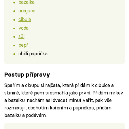
bazalka
oregano
cibule
voda
sůl
pepř
chilli paprička
Postup přípravy
Spařím a oloupu si rajčata, která přidám k cibulce a
slanině, které jsem si osmahla jako první. Přidám mrkev
a bazalku, nechám asi dvacet minut vařit, pak vše
rozmixuji , dochutím kořením a papričkou, přidám
bazalku a podávám.