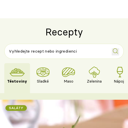
Recepty
Těstoviny
Sladké
Maso
Zelenina
Nápoje
SALÁTY