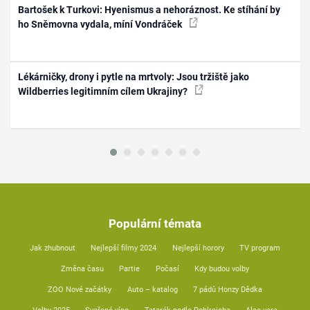
Bartošek k Turkovi: Hyenismus a nehoráznost. Ke stíhání by
ho Sněmovna vydala, míní Vondráček
Lékárničky, drony i pytle na mrtvoly: Jsou tržiště jako
Wildberries legitimním cílem Ukrajiny?
Populární témata
Jak zhubnout
Nejlepší filmy 2024
Nejlepší horory
TV program
Změna času
Partie
Počasí
Kdy budou volby
ZOO Nové začátky
Auto – katalog
7 pádů Honzy Dědka