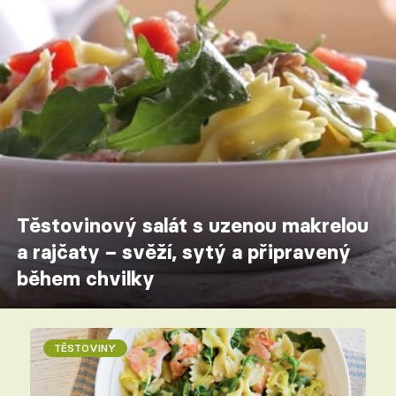
Těstovinový salát s uzenou makrelou
a rajčaty – svěží, sytý a připravený
během chvilky
TĚSTOVINY