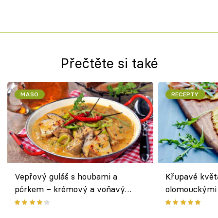
Přečtěte si také
MASO
RECEPTY
Vepřový guláš s houbami a
Křupavé květ
pórkem – krémový a voňavý
olomouckými 
pokrm z jednoho hrnce
bezlepkový o
českým sýre