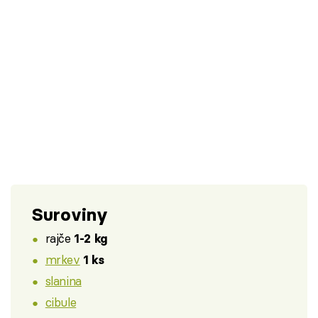
Suroviny
rajče
1-2 kg
mrkev
1 ks
slanina
cibule