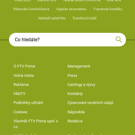
Volby 2025
Svařené víno
Tatarák podle Pohlreicha
Aloe vera
Pěstování lichořeřišnice
Výpočet ascendentu
Tvarohové knedlíky
Nejlepší palačinky
Švestkový koláč
O FTV Prima
Management
Volná místa
Press
Reklama
Castingy a výzvy
HbbTV
Kontakty
Podmínky užívání
Zpracování osobních údajů
Cookies
Nápověda
Vlastník FTV Prima spol. s
Redakce
r.o.