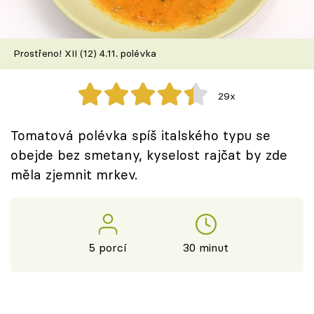
Škola vaření
Recepty z TV
Prostřeno! XII (12) 4.11. polévka
Speciál: Cuketa
29x
Těhotnej kuchař
Tomatová polévka spíš italského typu se
Sledujte prima+
obejde bez smetany, kyselost rajčat by zde
měla zjemnit mrkev.
Přihlášení
Sledujte nás
5 porcí
30 minut