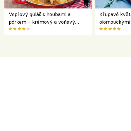
Vepřový guláš s houbami a
Křupavé květ
pórkem – krémový a voňavý
olomouckými 
pokrm z jednoho hrnce
bezlepkový o
českým sýre