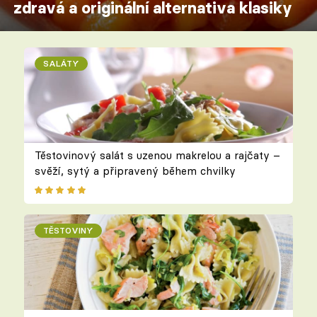
zdravá a originální alternativa klasiky
SALÁTY
Těstovinový salát s uzenou makrelou a rajčaty –
svěží, sytý a připravený během chvilky
TĚSTOVINY