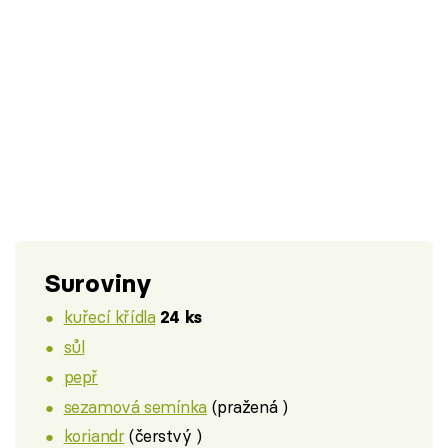
Suroviny
kuřecí křídla
24 ks
sůl
pepř
sezamová semínka
(pražená )
koriandr
(čerstvý )