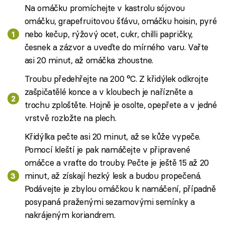
Na omáčku promíchejte v kastrolu sójovou
omáčku, grapefruitovou šťávu, omáčku hoisin, pyré
nebo kečup, rýžový ocet, cukr, chilli papričky,
česnek a zázvor a uveďte do mírného varu. Vařte
asi 20 minut, až omáčka zhoustne.
Troubu předehřejte na 200 °C. Z křidýlek odkrojte
zašpičatělé konce a v kloubech je nařízněte a
trochu zploštěte. Hojně je osolte, opepřete a v jedné
vrstvě rozložte na plech.
Křidýlka pečte asi 20 minut, až se kůže vypeče.
Pomocí kleští je pak namáčejte v připravené
omáčce a vraťte do trouby. Pečte je ještě 15 až 20
minut, až získají hezký lesk a budou propečená.
Podávejte je zbylou omáčkou k namáčení, případně
posypaná praženými sezamovými semínky a
nakrájeným koriandrem.