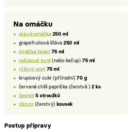
Na omáčku
sójová omáčka
250 ml
grapefruitová šťáva
250 ml
omáčka hoisin
75 ml
rajčatové pyré
(nebo kečup)
75 ml
rýžový ocet
75 ml
krupicový cukr (příírodní)
70 g
červená chilli paprička (čerstvá )
2 ks
česnek
5 stroužků
zázvor
(čerstvý)
kousek
Postup přípravy