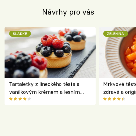
Návrhy pro vás
SLADKÉ
ZELENINA
Tartaletky z lineckého těsta s
Mrkvové těst
vanilkovým krémem a lesním
zdravá a origi
ovocem podle Bread Society
klasiky