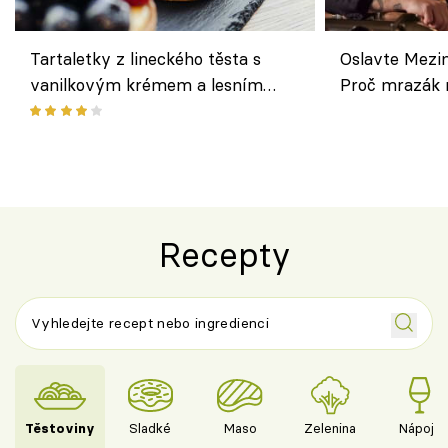
Tartaletky z lineckého těsta s
Oslavte Mezin
vanilkovým krémem a lesním
Proč mrazák n
ovocem podle Bread Society
horku vsadit 
Recepty
Těstoviny
Sladké
Maso
Zelenina
Nápoje