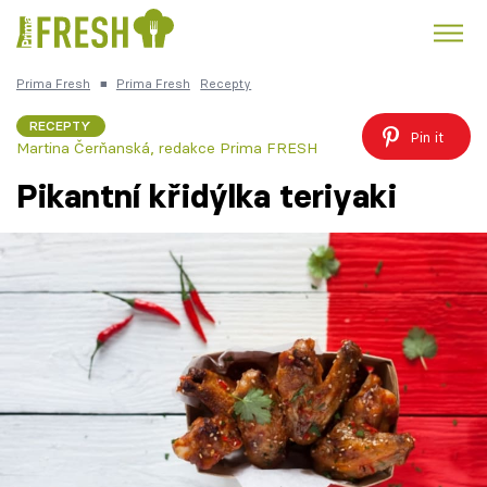
Prima Fresh
■
Prima Fresh
Recepty
Kuře
Polévky k večeři
Rychlé večeře
Trendy:
RECEPTY
Pin it
Martina Čerňanská
,
redakce Prima FRESH
Česká kuchyně
Čokoláda
Pikantní křidýlka teriyaki
Témata
Recepty
Články
TV Program