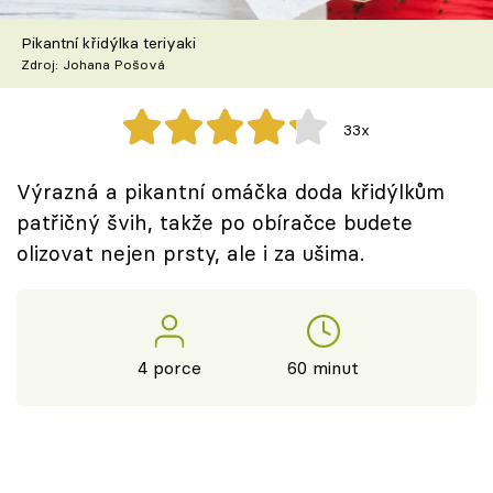
Škola vaření
Pikantní křidýlka teriyaki
Zdroj: Johana Pošová
Recepty z TV
Speciál: Cuketa
33x
Těhotnej kuchař
Výrazná a pikantní omáčka doda křidýlkům
patřičný švih, takže po obíračce budete
Sledujte prima+
olizovat nejen prsty, ale i za ušima.
Přihlášení
4 porce
60 minut
Sledujte nás