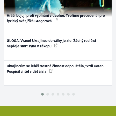
Hráči bojují proti vypínání videoher. Tvoříme precedent i pro
fyzický svět, říká Gregorová
GLOSA: Vracet Ukrajince do války je zlo. Žádný rodič si
nepřeje smrt syna v zákopu
Ukrajincům se lehčí trestná činnost odpouštěla, tvrdí Koten.
Pospíšil chtěl vidět čísla