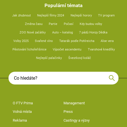
Populární témata
Jak zhubnout
Nejlepší filmy 2024
Nejlepší horory
TV program
Změna času
Partie
Počasí
Kdy budou volby
ZOO Nové začátky
Auto – katalog
7 pádů Honzy Dědka
Volby 2025
Svařené víno
Tatarák podle Pohlreicha
Aloe vera
Pěstování lichořeřišnice
Výpočet ascendentu
Tvarohové knedlíky
Nejlepší palačinky
Švestkový koláč
O FTV Prima
Management
Volná místa
Press
Reklama
Castingy a výzvy