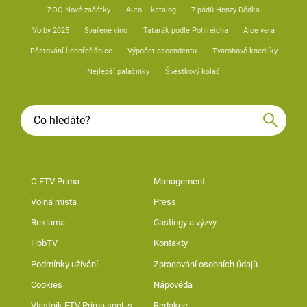
ZOO Nové začátky
Auto – katalog
7 pádů Honzy Dědka
Volby 2025
Svařené víno
Tatarák podle Pohlreicha
Aloe vera
Pěstování lichořeřišnice
Výpočet ascendentu
Tvarohové knedlíky
Nejlepší palačinky
Švestkový koláč
O FTV Prima
Management
Volná místa
Press
Reklama
Castingy a výzvy
HbbTV
Kontakty
Podmínky užívání
Zpracování osobních údajů
Cookies
Nápověda
Vlastník FTV Prima spol. s
Redakce