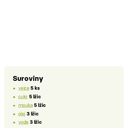
Suroviny
vejce
5 ks
cukr
5 lžic
mouka
5 lžic
olej
3 lžic
voda
3 lžic