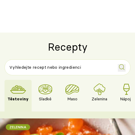
ovocem podle Bread Society
horku vsadit 
Recepty
Těstoviny
Sladké
Maso
Zelenina
Nápoje
ZELENINA