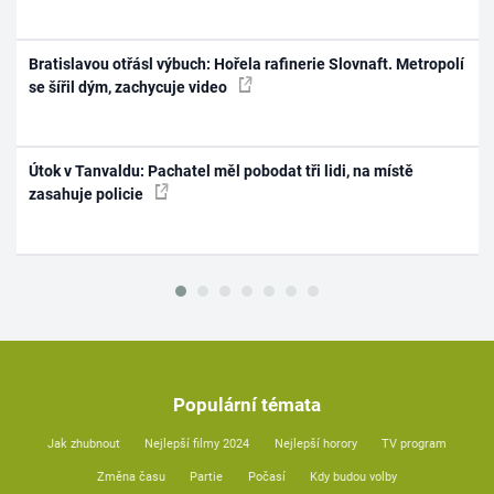
Bratislavou otřásl výbuch: Hořela rafinerie Slovnaft. Metropolí
se šířil dým, zachycuje video
Útok v Tanvaldu: Pachatel měl pobodat tři lidi, na místě
zasahuje policie
Populární témata
Jak zhubnout
Nejlepší filmy 2024
Nejlepší horory
TV program
Změna času
Partie
Počasí
Kdy budou volby