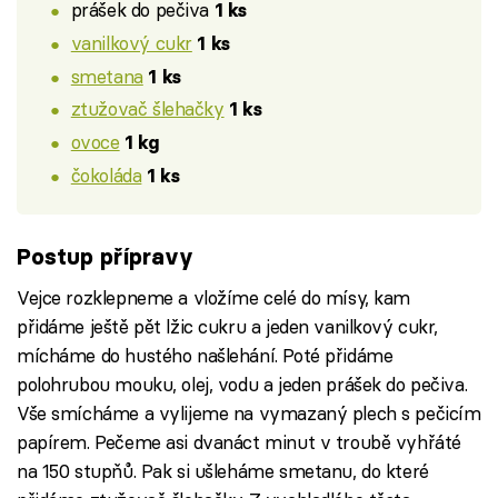
prášek do pečiva
1 ks
vanilkový cukr
1 ks
smetana
1 ks
ztužovač šlehačky
1 ks
ovoce
1 kg
čokoláda
1 ks
Postup přípravy
Vejce rozklepneme a vložíme celé do mísy, kam
přidáme ještě pět lžic cukru a jeden vanilkový cukr,
mícháme do hustého našlehání. Poté přidáme
polohrubou mouku, olej, vodu a jeden prášek do pečiva.
Vše smícháme a vylijeme na vymazaný plech s pečicím
papírem. Pečeme asi dvanáct minut v troubě vyhřáté
na 150 stupňů. Pak si ušleháme smetanu, do které