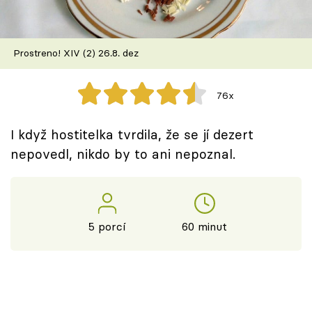
Škola vaření
Recepty z TV
Prostreno! XIV (2) 26.8. dez
Speciál: Cuketa
76x
Těhotnej kuchař
I když hostitelka tvrdila, že se jí dezert
Sledujte prima+
nepovedl, nikdo by to ani nepoznal.
Přihlášení
5 porcí
60 minut
Sledujte nás