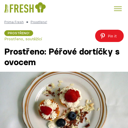
Prima Fresh
■
Prostřeno!
Kuře
Polévky k večeři
Rychlé večeře
Trendy:
PROSTŘENO!
Pin it
Prostřeno, soutěžící
Česká kuchyně
Čokoláda
Prostřeno: Péřové dortíčky s
ovocem
Témata
Recepty
Články
TV Program