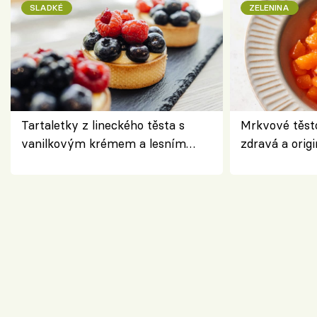
SLADKÉ
ZELENINA
Tartaletky z lineckého těsta s
Mrkvové těst
vanilkovým krémem a lesním
zdravá a origi
ovocem podle Bread Society
klasiky