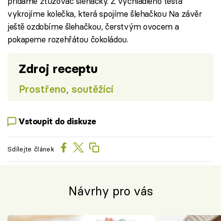
přidáme ztužovač šlehačky. Z vychladlého těsta
vykrojíme kolečka, která spojíme šlehačkou Na závěr
ještě ozdobíme šlehačkou, čerstvým ovocem a
pokapeme rozehřátou čokoládou.
Zdroj receptu
Prostřeno, soutěžící
Vstoupit do diskuze
Sdílejte článek
Návrhy pro vás