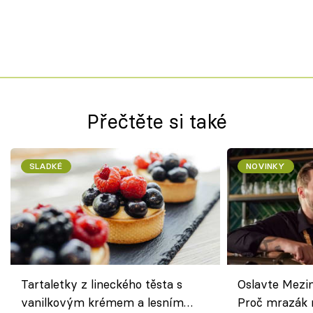
Přečtěte si také
SLADKÉ
NOVINKY
Tartaletky z lineckého těsta s
Oslavte Mezin
vanilkovým krémem a lesním
Proč mrazák n