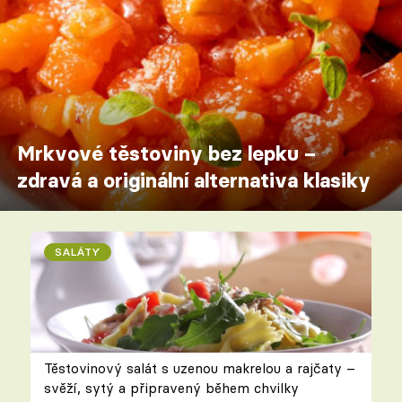
Mrkvové těstoviny bez lepku –
zdravá a originální alternativa klasiky
SALÁTY
Těstovinový salát s uzenou makrelou a rajčaty –
svěží, sytý a připravený během chvilky