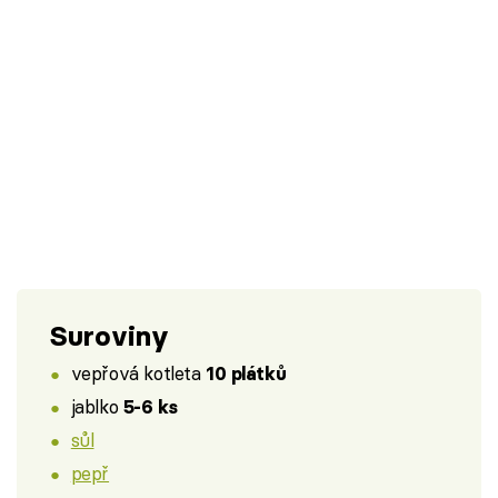
Suroviny
vepřová kotleta
10 plátků
jablko
5-6 ks
sůl
pepř