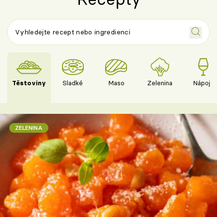
Těstoviny
Sladké
Maso
Zelenina
Nápoje
ZELENINA