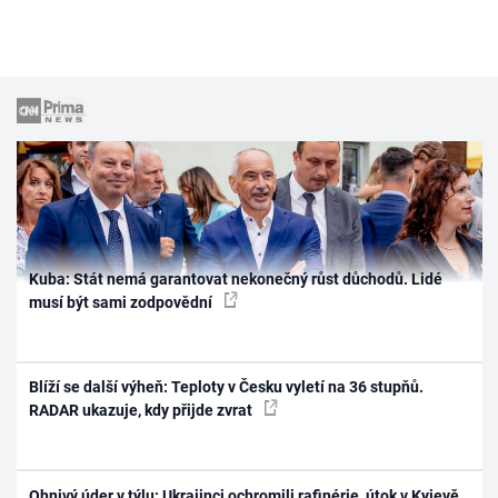
Kuba: Stát nemá garantovat nekonečný růst důchodů. Lidé
musí být sami zodpovědní
Blíží se další výheň: Teploty v Česku vyletí na 36 stupňů.
RADAR ukazuje, kdy přijde zvrat
Ohnivý úder v týlu: Ukrajinci ochromili rafinérie, útok v Kyjevě