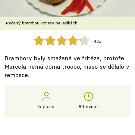
Škola vaření
Recepty z TV
Pečený brambor, kotlety na jablkách
Speciál: Cuketa
42x
Těhotnej kuchař
Brambory byly smažené ve fritéze, protože
Sledujte prima+
Marcela nemá doma troubu, maso se dělalo v
remosce.
Přihlášení
Sledujte nás
5 porcí
60 minut