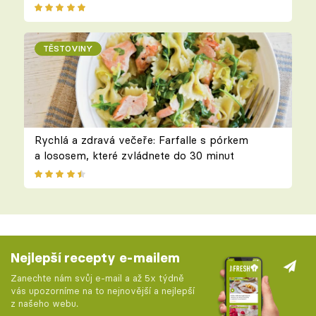
TĚSTOVINY
Rychlá a zdravá večeře: Farfalle s pórkem
a lososem, které zvládnete do 30 minut
Nejlepší recepty e-mailem
Zanechte nám svůj e-mail a až 5x týdně
vás upozorníme na to nejnovější a nejlepší
z našeho webu.