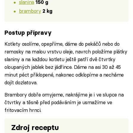
slanina
150 g
brambory
2 kg
Postup přípravy
Kotlety osolíme, opepříme, dáme do pekáčů nebo do
remosky na malou vrstvu oleje, navrch položíme plátky
slaniny a na každou kotletu ještě patří dvě čtvrtky
oloupaných jablek bez jádřince. Dáme na asi 30 až 45
minut péct přiklopené, nakonec odklopíme a necháme
dojít dozlatova.
Brambory dobře omyjeme, nakrájíme je i ve slupce na
čtvrtky a těsně před podáváním je usmažíme ve
fritovacím hrnci.
Zdroj receptu