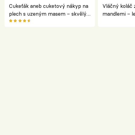
Cukeťák aneb cuketový nákyp na
Vláčný koláč 
plech s uzeným masem – skvělý
mandlemi – l
způsob, jak zpracovat přerostlé
i na oslavu
cukety