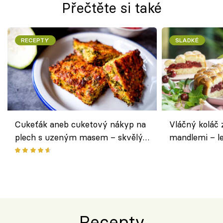
Přečtěte si také
RECEPTY
SLADKÉ
Cukeťák aneb cuketový nákyp na
Vláčný koláč 
plech s uzeným masem – skvělý
mandlemi – l
způsob, jak zpracovat přerostlé
i na oslavu
cukety
Recepty