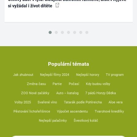
si vyžádal i život dítěte
Populární témata
Jak zhubnout
Nejlepší filmy 2024
Nejlepší horory
TV program
Změna času
Partie
Počasí
Kdy budou volby
ZOO Nové začátky
Auto – katalog
7 pádů Honzy Dědka
Volby 2025
Svařené víno
Tatarák podle Pohlreicha
Aloe vera
Pěstování lichořeřišnice
Výpočet ascendentu
Tvarohové knedlíky
Nejlepší palačinky
Švestkový koláč