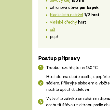
olivový olej
150 ml
citronová šťáva
pár kapek
hladkolistá petržel
1/2 hrst
vlašské ořechy
hrst
sůl
pepř
Postup přípravy
Troubu rozehřejte na 180 °C.
Husí stehna dobře osolte, opepřet
sádlem. Přikryjte alobalem a vložte
nechte opéct dozlatova.
Vytvořte zálivku smícháním dijonské
dochutit šťávou z citronu podle chu