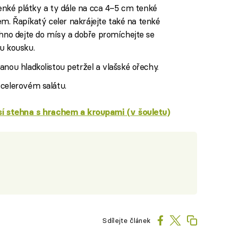
tenké plátky a ty dále na cca 4–5 cm tenké
kem. Řapíkatý celer nakrájejte také na tenké
chno dejte do mísy a dobře promíchejte se
u kousku.
anou hladkolistou petržel a vlašské ořechy.
 celerovém salátu.
í stehna s hrachem a kroupami (v šouletu)
Sdílejte článek