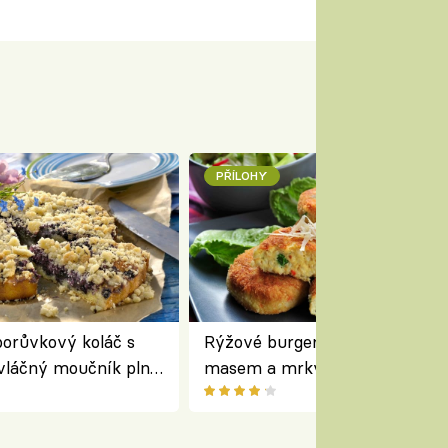
PŘÍLOHY
orůvkový koláč s
Rýžové burgery s kuřecím
vláčný moučník plný
masem a mrkví podávané se
salátem – lehká a chutná veče