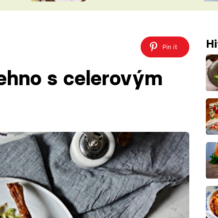
ŠÉFREDAK
VYCHYTÁVKY
SOUTĚŽ FR
NA NÁKUPECH
Hi
ČASOPIS
Pin it
ehno s celerovým