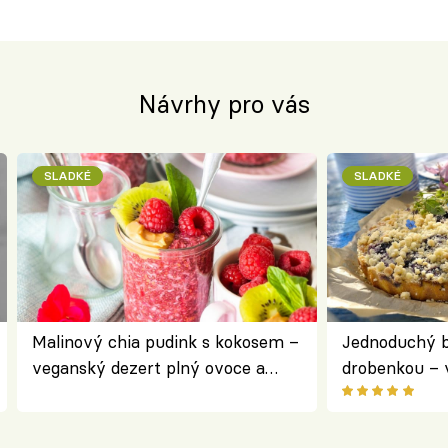
Návrhy pro vás
SLADKÉ
SLADKÉ
Malinový chia pudink s kokosem –
Jednoduchý b
veganský dezert plný ovoce a
drobenkou – 
ořechů
ovoce