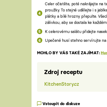
Celer očistěte, poté nakrájejte na 
proužky. To stejné udělejte i s jabl
plátky a bílé hrozny přepulte. Vše
zálivkou, aby se dostala ke každém
K celerovému salátu přidejte nasek
Upečené husí stehno servírujte na
MOHLO BY VÁS TAKÉ ZAJÍMAT:
Hus
Zdroj receptu
KitchenStory.cz
Vstoupit do diskuze