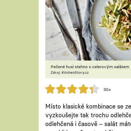
Pečené husí stehno s celerovým salátem
Zdroj: KitchenStory.cz
30x
Místo klasické kombinace se 
vyzkoušejte tak trochu odlehče
odlehčená i časově – salát má