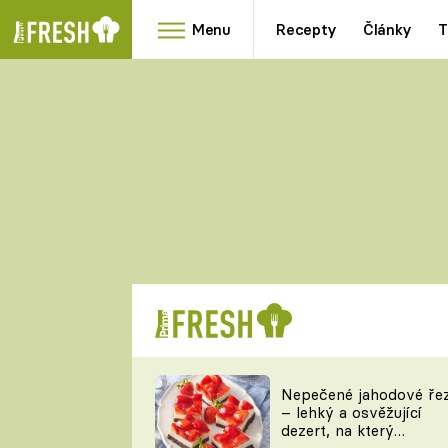
Menu
Recepty
Články
T
Oblíbené
Přílohy
recepty
HRANOLKY
HOUBY
KNEDLÍKY
DÝNĚ
KAŠE
RYCHLOVKY
Nepečené jahodové ře
Populární
Videorecept
– lehký a osvěžující
kuchaři
dezert, na který
TEĎ VAŘÍ ŠÉF!