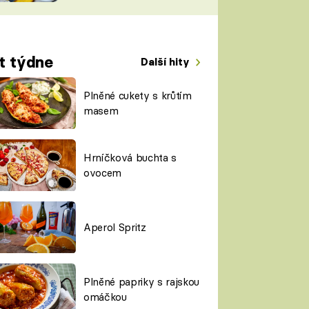
TORKY
ESH
t týdne
Další hity
Plněné cukety s krůtím
masem
Hrníčková buchta s
ovocem
Aperol Spritz
Plněné papriky s rajskou
omáčkou