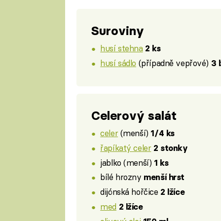
Suroviny
husí stehna
2 ks
husí sádlo
(případně vepřové)
3 
Celerový salát
celer
(menší)
1/4 ks
řapíkatý celer
2 stonky
jablko (menší)
1 ks
bílé hrozny
menší hrst
dijónská hořčice
2 lžíce
med
2 lžíce