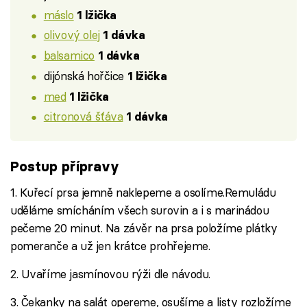
máslo
1 lžička
olivový olej
1 dávka
balsamico
1 dávka
dijónská hořčice
1 lžička
med
1 lžička
citronová šťáva
1 dávka
Postup přípravy
1. Kuřecí prsa jemně naklepeme a osolíme.Remuládu
uděláme smícháním všech surovin a i s marinádou
pečeme 20 minut. Na závěr na prsa položíme plátky
pomeranče a už jen krátce prohřejeme.
2. Uvaříme jasmínovou rýži dle návodu.
3. Čekanky na salát opereme, osušíme a listy rozložíme