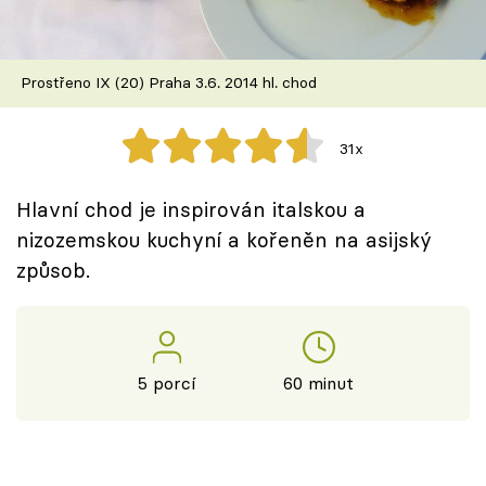
Škola vaření
Recepty z TV
Prostřeno IX (20) Praha 3.6. 2014 hl. chod
Speciál: Cuketa
31x
Těhotnej kuchař
Hlavní chod je inspirován italskou a
Sledujte prima+
nizozemskou kuchyní a kořeněn na asijský
způsob.
Přihlášení
Sledujte nás
5 porcí
60 minut