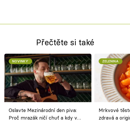
Přečtěte si také
NOVINKY
ZELENINA
Oslavte Mezinárodní den piva:
Mrkvové těst
Proč mrazák ničí chuť a kdy v
zdravá a origi
horku vsadit na šnyt?
klasiky