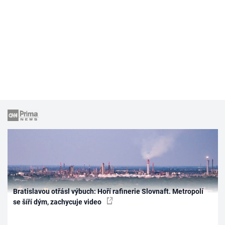
Bratislavou otřásl výbuch: Hoří rafinerie Slovnaft. Metropolí
se šíří dým, zachycuje video