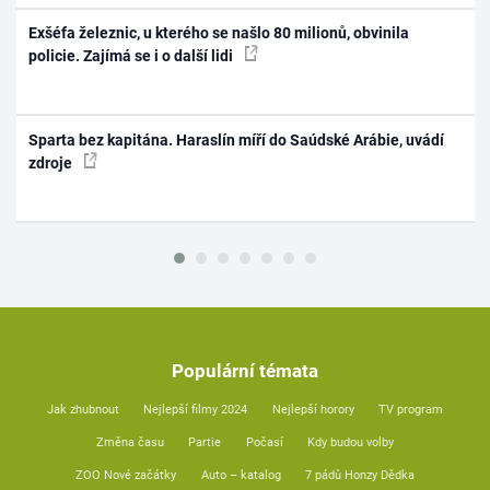
Exšéfa železnic, u kterého se našlo 80 milionů, obvinila
policie. Zajímá se i o další lidi
Sparta bez kapitána. Haraslín míří do Saúdské Arábie, uvádí
zdroje
Populární témata
Jak zhubnout
Nejlepší filmy 2024
Nejlepší horory
TV program
Změna času
Partie
Počasí
Kdy budou volby
ZOO Nové začátky
Auto – katalog
7 pádů Honzy Dědka