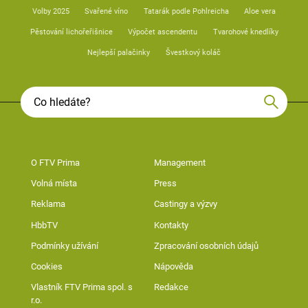
Volby 2025
Svařené víno
Tatarák podle Pohlreicha
Aloe vera
Pěstování lichořeřišnice
Výpočet ascendentu
Tvarohové knedlíky
Nejlepší palačinky
Švestkový koláč
O FTV Prima
Management
Volná místa
Press
Reklama
Castingy a výzvy
HbbTV
Kontakty
Podmínky užívání
Zpracování osobních údajů
Cookies
Nápověda
Vlastník FTV Prima spol. s
Redakce
r.o.