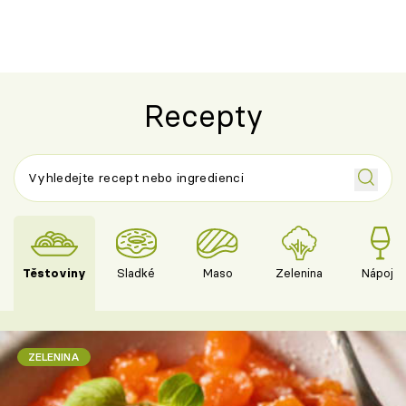
Recepty
Těstoviny
Sladké
Maso
Zelenina
Nápoje
ZELENINA