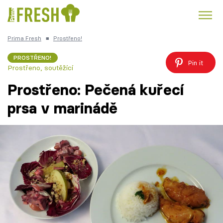
Prima Fresh
■
Prostřeno!
Kuře
Polévky k večeři
Rychlé večeře
Trendy:
PROSTŘENO!
Pin it
Prostřeno, soutěžící
Česká kuchyně
Čokoláda
Prostřeno: Pečená kuřecí
prsa v marinádě
Témata
Recepty
Články
TV Program