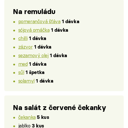
Na remuládu
pomerančová šťáva
1 dávka
sójová omáčka
1 dávka
chilli
1 dávka
zázvor
1 dávka
sezamový olej
1 dávka
med
1 dávka
sůl
1 špetka
solamyl
1 dávka
Na salát z červené čekanky
čekanka
5 kus
jablko
3 kus