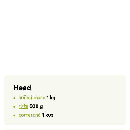
Head
kuřecí maso
1 kg
rýže
500 g
pomeranč
1 kus