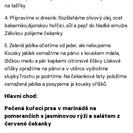
na talířky.
4. Připravíme si dresink: Rozšleháme olivový olej, ocet
balsamiko,dijonskou hořčici, sůl a pepř do hladké emulze.
Zálivkou polijeme čekanky.
5. Zelená jablka očistíme od jader, ale neloupeme.
Kousky jablek osmažíme na pánvi s kouskem másla,
lžičkou medu a pár kapkami citronové šťávy. Lískové
oříšky opražíme na pánvi a v utěrce vydrolíme
slupky.Trochu je podrtíme. Na čekankové listy položíme
osmažená jablka a posypeme je kousky oříšků.
Hlavní chod:
Pečená kuřecí prsa v marinádě na
pomerančích s jasmínovou rýží a salátem z
červené čekanky