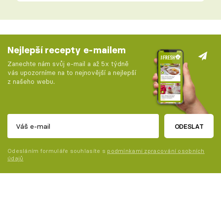
Nejlepší recepty e-mailem
Zanechte nám svůj e-mail a až 5x týdně
vás upozorníme na to nejnovější a nejlepší
z našeho webu.
ODESLAT
Odesláním formuláře souhlasíte s
podmínkami zpracování osobních
údajů