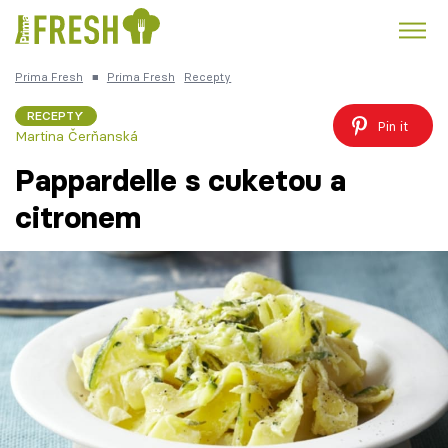
Prima Fresh
■
Prima Fresh
Recepty
Kuře
Polévky k večeři
Rychlé večeře
Trendy:
RECEPTY
Pin it
Martina Čerňanská
Česká kuchyně
Čokoláda
Pappardelle s cuketou a
citronem
Témata
Recepty
Články
TV Program