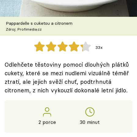
Škola vaření
Recepty z TV
Pappardelle s cuketou a citronem
Zdroj: Profimedia.cz
Speciál: Cuketa
33x
Těhotnej kuchař
Odlehčete těstoviny pomocí dlouhých plátků
Sledujte prima+
cukety, které se mezi nudlemi vizuálně téměř
ztratí, ale jejich svěží chuť, podtrhnutá
Přihlášení
citronem, z nich vykouzlí dokonalé letní jídlo.
Sledujte nás
2 porce
30 minut