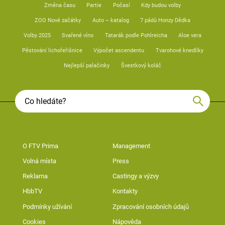
Změna času
Partie
Počasí
Kdy budou volby
ZOO Nové začátky
Auto – katalog
7 pádů Honzy Dědka
Volby 2025
Svařené víno
Tatarák podle Pohlreicha
Aloe vera
Pěstování lichořeřišnice
Výpočet ascendentu
Tvarohové knedlíky
Nejlepší palačinky
Švestkový koláč
O FTV Prima
Management
Volná místa
Press
Reklama
Castingy a výzvy
HbbTV
Kontakty
Podmínky užívání
Zpracování osobních údajů
Cookies
Nápověda