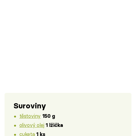
Suroviny
těstoviny
150 g
olivový olej
1 lžička
cuketa
1 ks