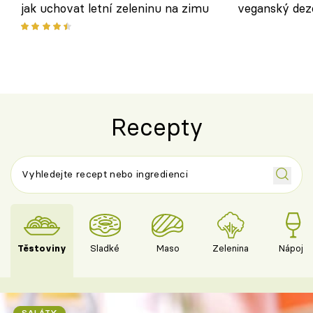
jak uchovat letní zeleninu na zimu
veganský dez
ořechů
Recepty
Těstoviny
Sladké
Maso
Zelenina
Nápoje
SALÁTY