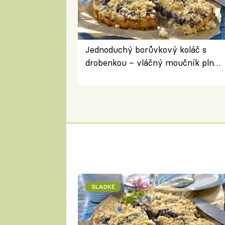
Jednoduchý borůvkový koláč s
drobenkou – vláčný moučník plný
ovoce
SLADKÉ