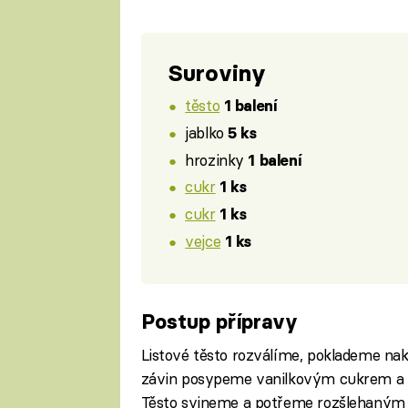
Suroviny
těsto
1 balení
jablko
5 ks
hrozinky
1 balení
cukr
1 ks
cukr
1 ks
vejce
1 ks
Postup přípravy
Listové těsto rozválíme, poklademe na
závin posypeme vanilkovým cukrem a d
Těsto svineme a potřeme rozšlehaným 