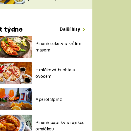
TORKY
ESH
t týdne
Další hity
Plněné cukety s krůtím
masem
Hrníčková buchta s
ovocem
Aperol Spritz
Plněné papriky s rajskou
omáčkou