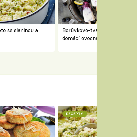
to se slaninou a
Borůvkovo-tvarohové nanuky 
domácí ovocná zmrzlina na dř
RECEPTY