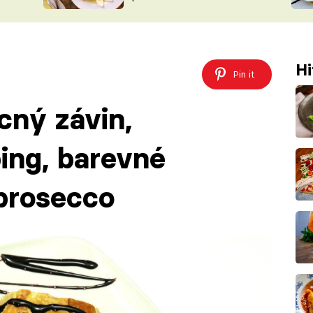
ŠÉFREDAK
VYCHYTÁVKY
SOUTĚŽ FR
NA NÁKUPECH
ČASOPIS
Hi
Pin it
cný závin,
ing, barevné
 prosecco