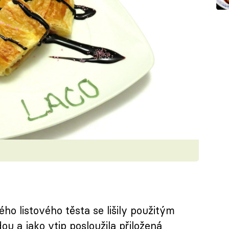
ho listového těsta se lišily použitým
u a jako vtip posloužila přiložená