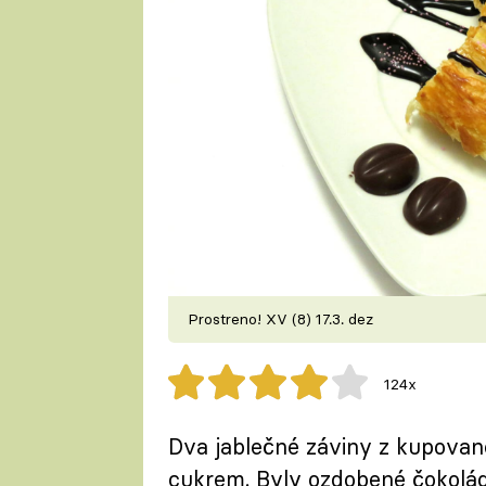
Prostreno! XV (8) 17.3. dez
124x
Dva jablečné záviny z kupované
cukrem. Byly ozdobené čokoládo