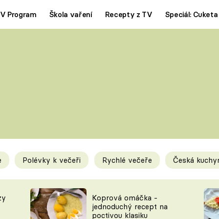
V Program
Škola vaření
Recepty z TV
Speciál: Cuketa
Polévky
Saláty
ČESKÁ KLASIKA
TĚSTOVIN
SILNÉ VÝVARY
SLADKÉ
KRÉMOVÉ
BEZMASÁ J
e
Polévky k večeři
Rychlé večeře
Česká kuchy
y
Tipy a triky
Novink
zy
Koprová omáčka -
jednoduchý recept na
poctivou klasiku
KAM ZA JÍDLEM
BLOG