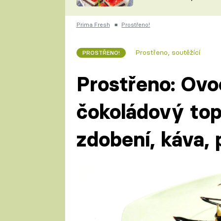
nepotřebujete troubu
ZDENĚK
ČESKO NA TALÍŘI
POHLREICH
Prima Fresh
■
Prostřeno!
KAROLÍNA,
JAROSLAV SAPÍK
DOMÁCÍ
Prostřeno, soutěžící
PROSTŘENO!
KUCHAŘKA
KAROLÍNA
KAMBERSKÁ
Prostřeno: Ovo
čokoládový top
zdobení, káva,