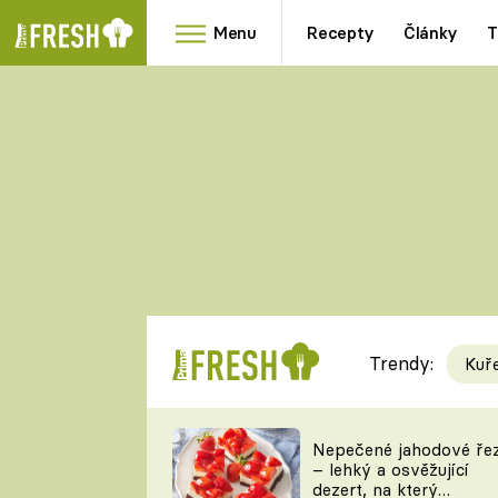
Menu
Recepty
Články
T
Oblíbené
Přílohy
recepty
HRANOLKY
HOUBY
KNEDLÍKY
DÝNĚ
KAŠE
RYCHLOVKY
Trendy:
Kuř
Populární
Videorecept
Nepečené jahodové ře
– lehký a osvěžující
kuchaři
dezert, na který
TEĎ VAŘÍ ŠÉF!