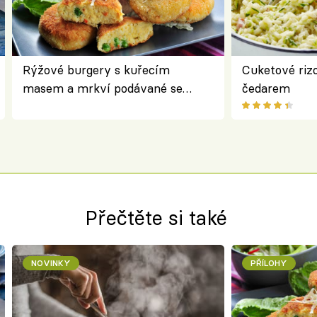
Rýžové burgery s kuřecím
Cuketové rizo
masem a mrkví podávané se
čedarem
salátem – lehká a chutná večeře
Přečtěte si také
NOVINKY
PŘÍLOHY