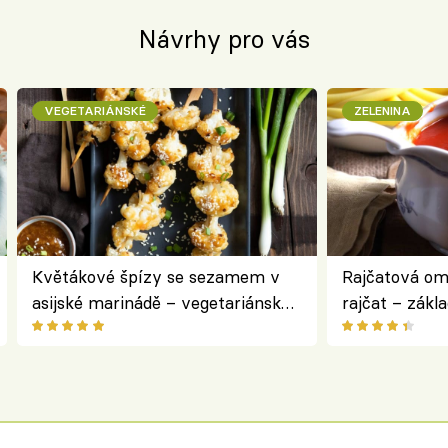
Návrhy pro vás
VEGETARIÁNSKÉ
ZELENINA
Květákové špízy se sezamem v
Rajčatová om
asijské marinádě – vegetariánská
rajčat – zákl
chuťovka z grilu