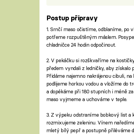
Postup přípravy
1. Srnčí maso očistíme, odblaníme, po 
potřeme rozpuštěným máslem. Posype
chladničce 24 hodin odpočinout.
2. V pekáčku si rozškvaříme na kostičky
předem vyndali z ledničky, aby získalo 
Přidáme najemno nakrájenou cibuli, na k
podlijeme horkou vodou a vložíme do t
a dopékáme při 180 stupních i méně za 
maso vyjmeme a uchováme v teple.
3. Z výpeku odstraníme bobkový list a
rozmixujeme zeleninu. Vínem naředím
mletý bílý pepř a postupně přiléváme