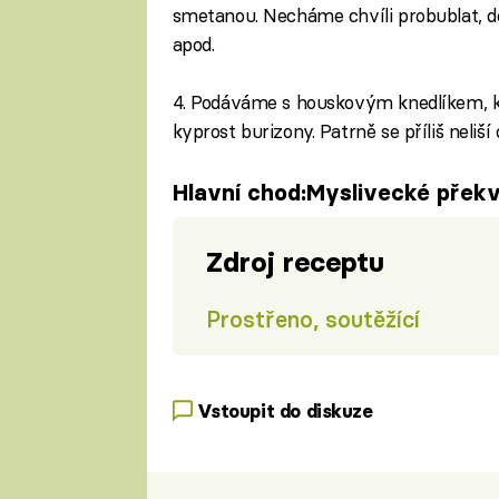
smetanou. Necháme chvíli probublat, d
apod.
4. Podáváme s houskovým knedlíkem, k
kyprost burizony. Patrně se příliš neliší
Hlavní chod:Myslivecké přek
Zdroj receptu
Prostřeno, soutěžící
Vstoupit do diskuze