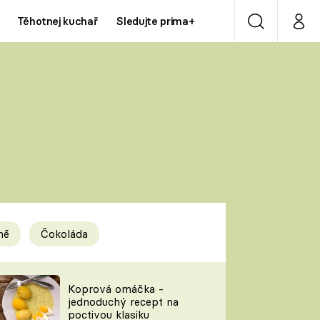
Těhotnej kuchař
Sledujte prima+
Vyhledávání
Můj p
Prima+
Y
CNN Prima NEWS
Prima ZOOM
ÍDLA
Prima LIVING
Prima Ženy
ně
Čokoláda
Prima LAJK
y
Koprová omáčka -
jednoduchý recept na
Sledujte nás
poctivou klasiku