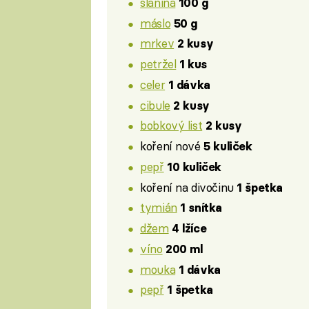
slanina
100 g
máslo
50 g
mrkev
2 kusy
petržel
1 kus
celer
1 dávka
cibule
2 kusy
bobkový list
2 kusy
koření nové
5 kuliček
pepř
10 kuliček
koření na divočinu
1 špetka
tymián
1 snítka
džem
4 lžíce
víno
200 ml
mouka
1 dávka
pepř
1 špetka