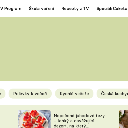
V Program
Škola vaření
Recepty z TV
Speciál: Cuketa
Polévky
Saláty
ČESKÁ KLASIKA
TĚSTOVIN
SILNÉ VÝVARY
SLADKÉ
KRÉMOVÉ
BEZMASÁ J
e
Polévky k večeři
Rychlé večeře
Česká kuchy
y
Tipy a triky
Novink
Nepečené jahodové řezy
– lehký a osvěžující
dezert, na který
KAM ZA JÍDLEM
BLOG