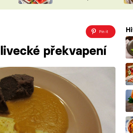
nepotřebujete troubu
ŠÉFREDAK
VYCHYTÁVKY
SOUTĚŽ FR
NA NÁKUPECH
ČASOPIS
Hi
Pin it
livecké překvapení