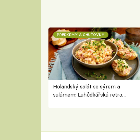
PŘEDKRMY A CHUŤOVKY
Holandský salát se sýrem a
salámem: Lahůdkářská retro
klasika, která chutná stejně skvěle
jako dřív