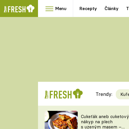
Menu
Recepty
Články
T
Oblíbené
Přílohy
recepty
HRANOLKY
HOUBY
KNEDLÍKY
DÝNĚ
KAŠE
RYCHLOVKY
Trendy:
Kuř
Populární
Videorecept
Cukeťák aneb cuketový
nákyp na plech
kuchaři
s uzeným masem –
TEĎ VAŘÍ ŠÉF!