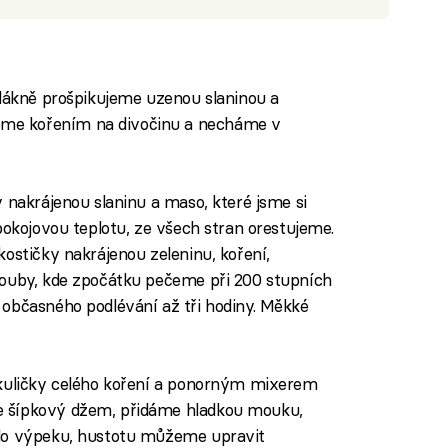
vlákně prošpikujeme uzenou slaninou a
me kořením na divočinu a necháme v
 nakrájenou slaninu a maso, které jsme si
pokojovou teplotu, ze všech stran orestujeme.
ostičky nakrájenou zeleninu, koření,
rouby, kde zpočátku pečeme při 200 stupních
občasného podlévání až tři hodiny. Měkké
 kuličky celého koření a ponorným mixerem
e šípkový džem, přidáme hladkou mouku,
 do výpeku, hustotu můžeme upravit