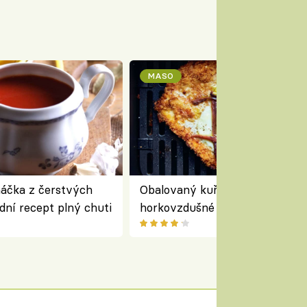
MASO
áčka z čerstvých
Obalovaný kuřecí řízek s vejc
adní recept plný chuti
horkovzdušné fritézy – klasika
novém pojetí podle Jamieho
Olivera