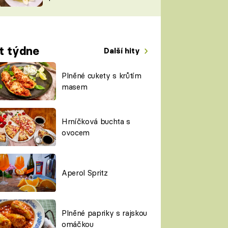
TORKY
ESH
t týdne
Další hity
Plněné cukety s krůtím
masem
Hrníčková buchta s
ovocem
Aperol Spritz
Plněné papriky s rajskou
omáčkou