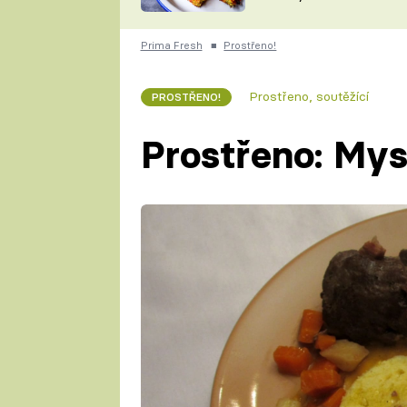
skvělý způsob, jak
ZDENĚK
zpracovat přerostlé
ČESKO NA TALÍŘI
cukety
POHLREICH
Prima Fresh
■
Prostřeno!
KAROLÍNA,
JAROSLAV SAPÍK
DOMÁCÍ
Prostřeno, soutěžící
PROSTŘENO!
KUCHAŘKA
KAROLÍNA
KAMBERSKÁ
Prostřeno: Mys