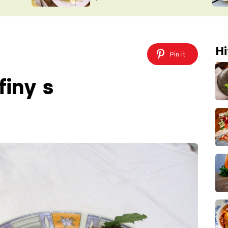
ŠÉFREDAK
VYCHYTÁVKY
SOUTĚŽ FR
NA NÁKUPECH
ČASOPIS
Hi
Pin it
finy s