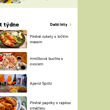
TORKY
ESH
t týdne
Další hity
Plněné cukety s krůtím
masem
Hrníčková buchta s
ovocem
Aperol Spritz
Plněné papriky s rajskou
omáčkou