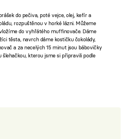
ášek do pečiva, poté vejce, olej, kefír a
oládu, rozpuštěnou v horké lázni. Můžeme
to vložíme do vyhřátého muffinovače. Dáme
 lžíci těsta, navrch dáme kostičku čokolády,
novač a za necelých 15 minut jsou bábovičky
šlehačkou, kterou jsme si připravili podle