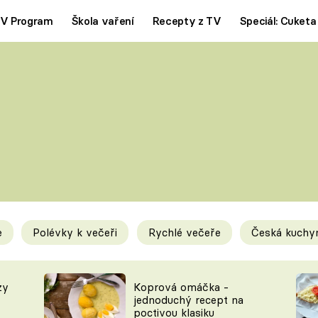
V Program
Škola vaření
Recepty z TV
Speciál: Cuketa
Polévky
Saláty
ČESKÁ KLASIKA
TĚSTOVIN
SILNÉ VÝVARY
SLADKÉ
KRÉMOVÉ
BEZMASÁ J
e
Polévky k večeři
Rychlé večeře
Česká kuchy
y
Tipy a triky
Novink
zy
Koprová omáčka -
jednoduchý recept na
poctivou klasiku
KAM ZA JÍDLEM
BLOG