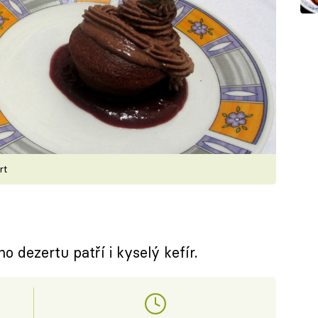
rt
o dezertu patří i kyselý kefír.