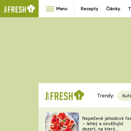
Menu
Recepty
Články
T
Oblíbené
Přílohy
recepty
HRANOLKY
HOUBY
KNEDLÍKY
DÝNĚ
KAŠE
RYCHLOVKY
Trendy:
Kuř
Populární
Videorecept
Nepečené jahodové ře
– lehký a osvěžující
kuchaři
dezert, na který
TEĎ VAŘÍ ŠÉF!