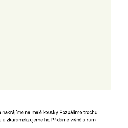
y
 a nakrájíme na malé kousky. Rozpálíme trochu
u a zkaramelizujeme ho. Přidáme višně a rum,