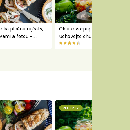
nka plněná rajčaty,
Okurkovo-papriková čalamáda 
vami a fetou –
uchovejte chuť letní zeleniny n
ředomořský recept na
zimu
RECEPTY