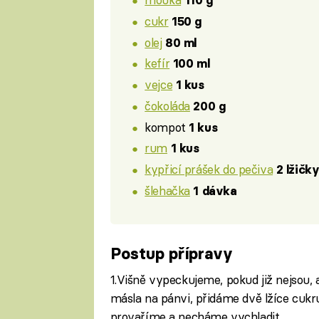
110 g
cukr
150 g
olej
80 ml
kefír
100 ml
vejce
1 kus
čokoláda
200 g
kompot
1 kus
rum
1 kus
kypřicí prášek do pečiva
2 lžičk
šlehačka
1 dávka
Postup přípravy
1.Višně vypeckujeme, pokud již nejsou,
másla na pánvi, přidáme dvě lžíce cukr
provaříme a necháme vychladit.