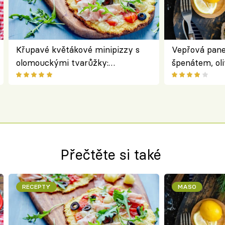
Křupavé květákové minipizzy s
Vepřová pane
olomouckými tvarůžky:
špenátem, oli
bezlepkový oběd s typicky
perfektní st
českým sýrem
roládu
Přečtěte si také
RECEPTY
MASO