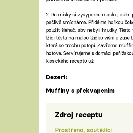
2. Do misky si vysypeme mouku, cukr, pr
pečlivě smícháme. Přidáme hořkou čok
použít šlehač, aby nebyli hrudky. Těs
lžíci těsta na malou lžičku višní a zase
která se trochu potopí. Zavřeme muffi
hotové. Servírujeme s domácí pařížskou 
klasického receptu už
Dezert:
Muffiny s překvapením
Zdroj receptu
Prostřeno, soutěžící