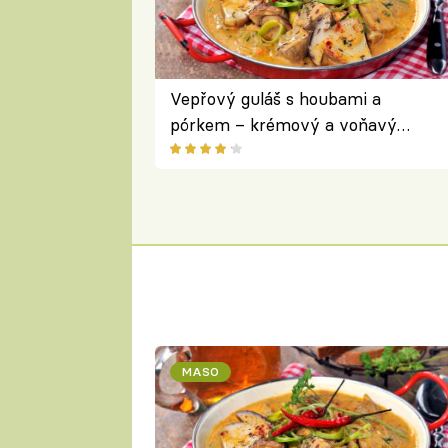
Vepřový guláš s houbami a
pórkem – krémový a voňavý
pokrm z jednoho hrnce
MASO