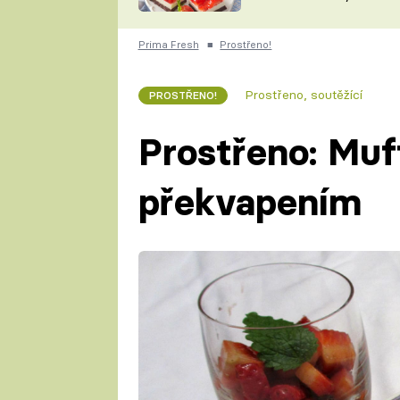
nepotřebujete troubu
ZDENĚK
ČESKO NA TALÍŘI
POHLREICH
Prima Fresh
■
Prostřeno!
KAROLÍNA,
JAROSLAV SAPÍK
DOMÁCÍ
Prostřeno, soutěžící
PROSTŘENO!
KUCHAŘKA
KAROLÍNA
KAMBERSKÁ
Prostřeno: Muf
překvapením