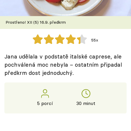
Škola vaření
Recepty z TV
Prostřeno! XII (5) 16.9. předkrm
Speciál: Cuketa
55x
Těhotnej kuchař
Jana udělala v podstatě italské caprese, ale
Sledujte prima+
pochválená moc nebyla – ostatním připadal
předkrm dost jednoduchý.
Přihlášení
Sledujte nás
5 porcí
30 minut