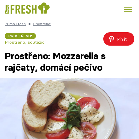
Prima Fresh
■
Prostřeno!
Kuře
Polévky k večeři
Rychlé večeře
Trendy:
PROSTŘENO!
Pin it
Prostřeno, soutěžící
Česká kuchyně
Čokoláda
Prostřeno: Mozzarella s
rajčaty, domácí pečivo
Témata
Recepty
Články
TV Program