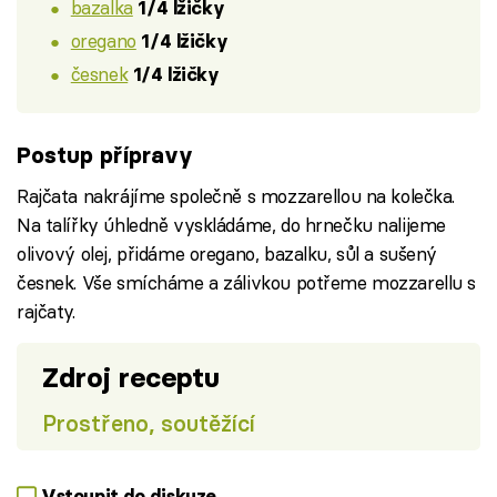
bazalka
1/4 lžičky
oregano
1/4 lžičky
česnek
1/4 lžičky
Postup přípravy
Rajčata nakrájíme společně s mozzarellou na kolečka.
Na talířky úhledně vyskládáme, do hrnečku nalijeme
olivový olej, přidáme oregano, bazalku, sůl a sušený
česnek. Vše smícháme a zálivkou potřeme mozzarellu s
rajčaty.
Zdroj receptu
Prostřeno, soutěžící
Vstoupit do diskuze