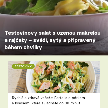
Těstovinový salát s uzenou makrelou
a rajčaty – svěží, sytý a připravený
během chvilky
TĚSTOVINY
Rychlá a zdravá večeře: Farfalle s pórkem
a lososem, které zvládnete do 30 minut