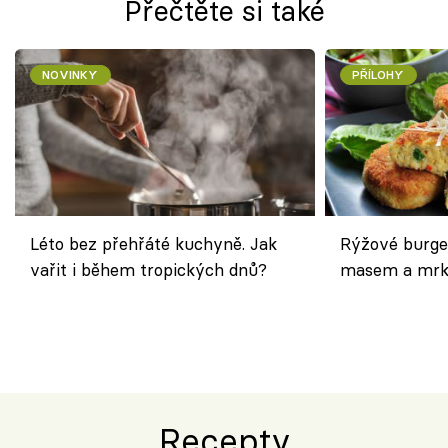
Přečtěte si také
NOVINKY
PŘÍLOHY
Léto bez přehřáté kuchyně. Jak
Rýžové burge
vařit i během tropických dnů?
masem a mrk
salátem – leh
Recepty