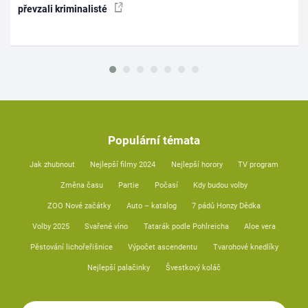
převzali kriminalisté
Populární témata
Jak zhubnout
Nejlepší filmy 2024
Nejlepší horory
TV program
Změna času
Partie
Počasí
Kdy budou volby
ZOO Nové začátky
Auto – katalog
7 pádů Honzy Dědka
Volby 2025
Svařené víno
Tatarák podle Pohlreicha
Aloe vera
Pěstování lichořeřišnice
Výpočet ascendentu
Tvarohové knedlíky
Nejlepší palačinky
Švestkový koláč