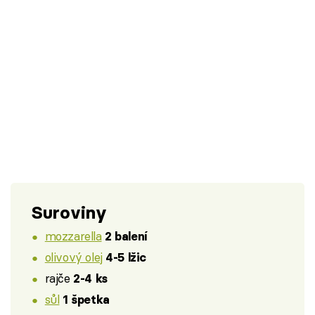
Suroviny
mozzarella
2 balení
olivový olej
4-5 lžic
rajče
2-4 ks
sůl
1 špetka