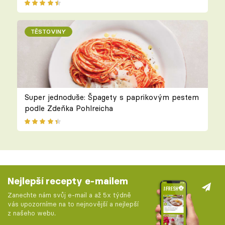
TĚSTOVINY
Super jednoduše: Špagety s paprikovým pestem
podle Zdeňka Pohlreicha
Nejlepší recepty e-mailem
Zanechte nám svůj e-mail a až 5x týdně
vás upozorníme na to nejnovější a nejlepší
z našeho webu.