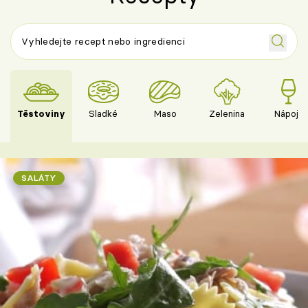
Těstoviny
Sladké
Maso
Zelenina
Nápoje
SALÁTY