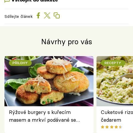
Sdílejte článek
Návrhy pro vás
PŘÍLOHY
RECEPTY
Rýžové burgery s kuřecím
Cuketové rizo
masem a mrkví podávané se
čedarem
salátem – lehká a chutná večeře