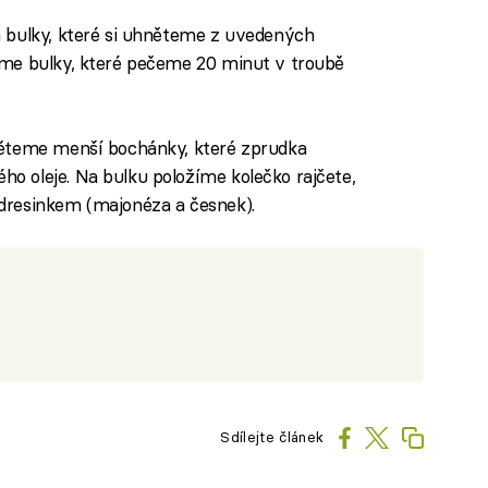
 bulky, které si uhněteme z uvedených
me bulky, které pečeme 20 minut v troubě
něteme menší bochánky, které zprudka
 oleje. Na bulku položíme kolečko rajčete,
dresinkem (majonéza a česnek).
Sdílejte článek