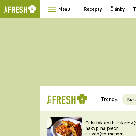
Menu
Recepty
Články
T
Oblíbené
Přílohy
recepty
HRANOLKY
HOUBY
KNEDLÍKY
DÝNĚ
KAŠE
RYCHLOVKY
Trendy:
Kuř
Populární
Videorecept
Cukeťák aneb cuketový
nákyp na plech
kuchaři
s uzeným masem –
TEĎ VAŘÍ ŠÉF!