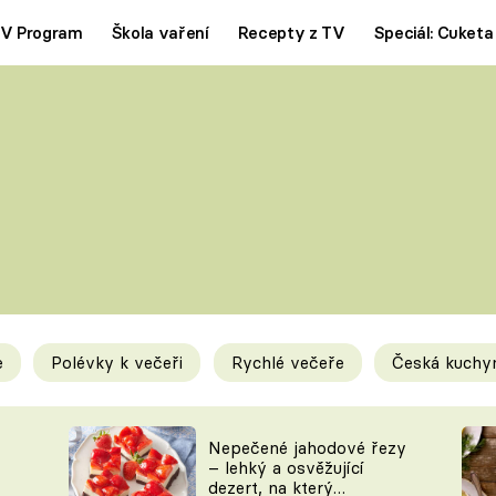
V Program
Škola vaření
Recepty z TV
Speciál: Cuketa
Polévky
Saláty
ČESKÁ KLASIKA
TĚSTOVIN
SILNÉ VÝVARY
SLADKÉ
KRÉMOVÉ
BEZMASÁ J
e
Polévky k večeři
Rychlé večeře
Česká kuchy
y
Tipy a triky
Novink
Nepečené jahodové řezy
– lehký a osvěžující
dezert, na který
KAM ZA JÍDLEM
BLOG