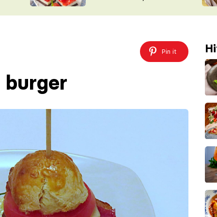
nepotřebujete troubu
ŠÉFREDAK
VYCHYTÁVKY
SOUTĚŽ FR
NA NÁKUPECH
ČASOPIS
Hi
Pin it
i burger