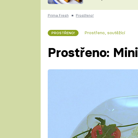
skvělý způsob, jak
ZDENĚK
zpracovat přerostlé
ČESKO NA TALÍŘI
cukety
POHLREICH
Prima Fresh
■
Prostřeno!
KAROLÍNA,
JAROSLAV SAPÍK
DOMÁCÍ
Prostřeno, soutěžící
PROSTŘENO!
KUCHAŘKA
KAROLÍNA
KAMBERSKÁ
Prostřeno: Min