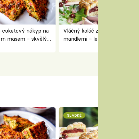
 cuketový nákyp na
Vláčný koláč z jogurtu s višněm
ým masem – skvělý
mandlemi – letní moučník ke 
pracovat přerostlé
i na oslavu
SLADKÉ