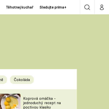
Těhotnej kuchař
Sledujte prima+
Vyhledávání
Můj p
Prima+
Y
CNN Prima NEWS
Prima ZOOM
ÍDLA
Prima LIVING
Prima Ženy
ně
Čokoláda
Prima LAJK
y
Koprová omáčka -
jednoduchý recept na
Sledujte nás
poctivou klasiku