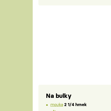
Na bulky
mouka
2 1/4 hrnek