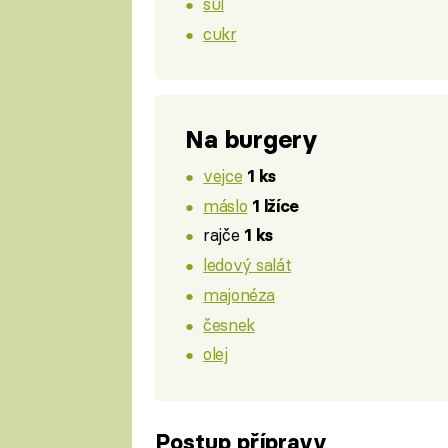
sůl
cukr
Na burgery
vejce
1 ks
máslo
1 lžíce
rajče
1 ks
ledový salát
majonéza
česnek
olej
Postup přípravy