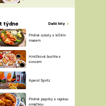
TORKY
ESH
t týdne
Další hity
Plněné cukety s krůtím
masem
Hrníčková buchta s
ovocem
Aperol Spritz
Plněné papriky s rajskou
omáčkou