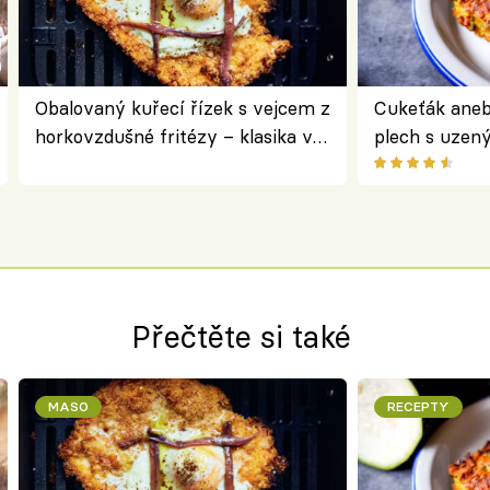
Obalovaný kuřecí řízek s vejcem z
Cukeťák aneb
horkovzdušné fritézy – klasika v
plech s uzen
novém pojetí podle Jamieho
způsob, jak z
Olivera
cukety
Přečtěte si také
MASO
RECEPTY