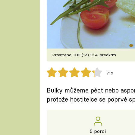
Prostreno! XIII (13) 12.4. predkrm
71x
Bulky můžeme péct nebo aspoň d
protože hostitelce se poprvé spá
5 porcí