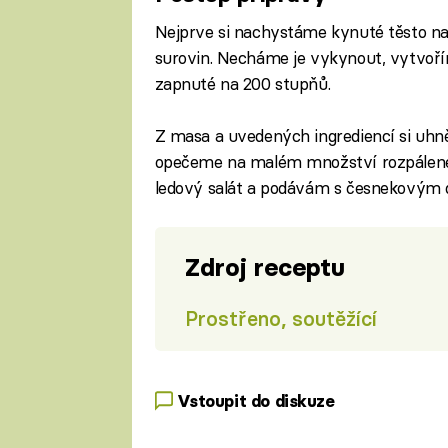
Nejprve si nachystáme kynuté těsto na
surovin. Necháme je vykynout, vytvoří
zapnuté na 200 stupňů.
Z masa a uvedených ingrediencí si uh
opečeme na malém množství rozpáleného
ledový salát a podávám s česnekovým 
Zdroj receptu
Prostřeno, soutěžící
Vstoupit do diskuze