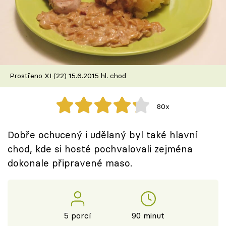
Škola vaření
Recepty z TV
Speciál: Cuketa
Prostřeno XI (22) 15.6.2015 hl. chod
Těhotnej kuchař
80x
Sledujte prima+
Dobře ochucený i udělaný byl také hlavní
Přihlášení
chod, kde si hosté pochvalovali zejména
dokonale připravené maso.
Sledujte nás
5 porcí
90 minut