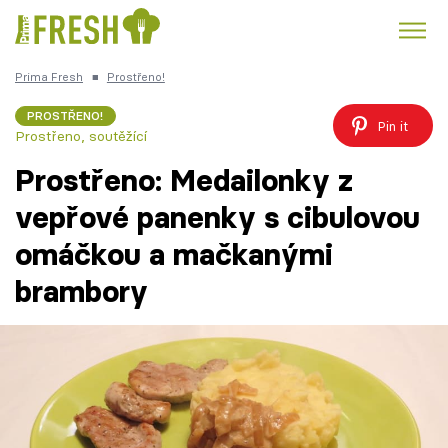
Prima Fresh
■
Prostřeno!
Kuře
Polévky k večeři
Rychlé večeře
Trendy:
PROSTŘENO!
Pin it
Prostřeno, soutěžící
Česká kuchyně
Čokoláda
Prostřeno: Medailonky z
vepřové panenky s cibulovou
omáčkou a mačkanými
Témata
brambory
Recepty
Články
TV Program