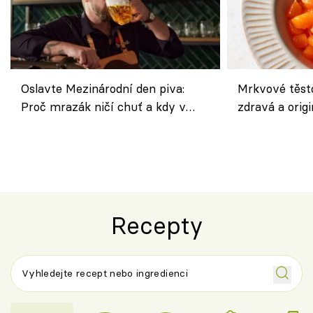
Oslavte Mezinárodní den piva:
Mrkvové těst
Proč mrazák ničí chuť a kdy v
zdravá a origi
horku vsadit na šnyt?
klasiky
Recepty