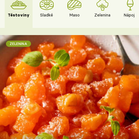
Těstoviny
Sladké
Maso
Zelenina
Nápoje
ZELENINA