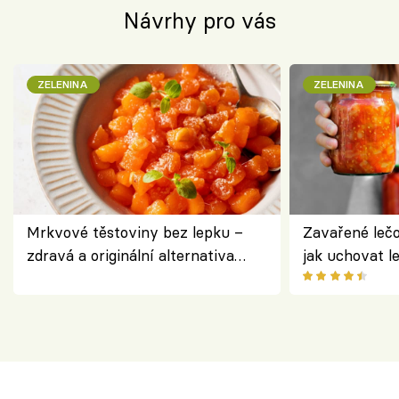
Návrhy pro vás
ZELENINA
ZELENINA
Mrkvové těstoviny bez lepku –
Zavařené lečo
zdravá a originální alternativa
jak uchovat l
klasiky