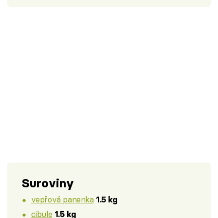
Suroviny
vepřová panenka
1.5 kg
cibule
1.5 kg