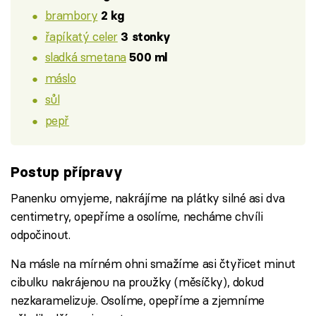
brambory
2 kg
řapíkatý celer
3 stonky
sladká smetana
500 ml
máslo
sůl
pepř
Postup přípravy
Panenku omyjeme, nakrájíme na plátky silné asi dva
centimetry, opepříme a osolíme, necháme chvíli
odpočinout.
Na másle na mírném ohni smažíme asi čtyřicet minut
cibulku nakrájenou na proužky (měsíčky), dokud
nezkaramelizuje. Osolíme, opepříme a zjemníme