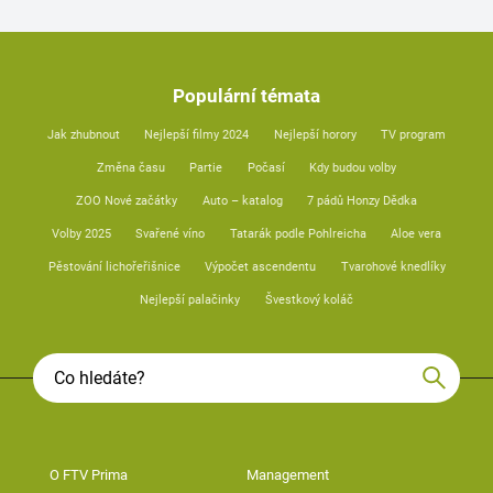
Populární témata
Jak zhubnout
Nejlepší filmy 2024
Nejlepší horory
TV program
Změna času
Partie
Počasí
Kdy budou volby
ZOO Nové začátky
Auto – katalog
7 pádů Honzy Dědka
Volby 2025
Svařené víno
Tatarák podle Pohlreicha
Aloe vera
Pěstování lichořeřišnice
Výpočet ascendentu
Tvarohové knedlíky
Nejlepší palačinky
Švestkový koláč
O FTV Prima
Management