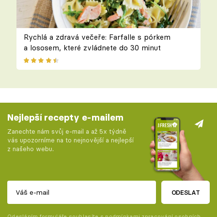
Rychlá a zdravá večeře: Farfalle s pórkem
a lososem, které zvládnete do 30 minut
Nejlepší recepty e-mailem
Zanechte nám svůj e-mail a až 5x týdně
vás upozorníme na to nejnovější a nejlepší
z našeho webu.
ODESLAT
Odesláním formuláře souhlasíte s
podmínkami zpracování osobních