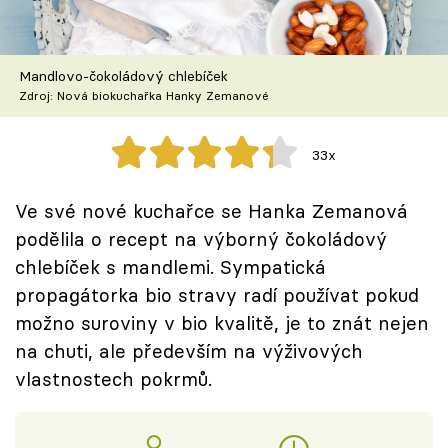
Škola vaření
Recepty z TV
Mandlovo-čokoládový chlebíček
Zdroj: Nová biokuchařka Hanky Zemanové
Speciál: Cuketa
33x
Těhotnej kuchař
Ve své nové kuchařce se Hanka Zemanová
Sledujte prima+
podělila o recept na výborný čokoládový
chlebíček s mandlemi. Sympatická
Přihlášení
propagátorka bio stravy radí používat pokud
možno suroviny v bio kvalitě, je to znát nejen
na chuti, ale především na výživových
Sledujte nás
vlastnostech pokrmů.