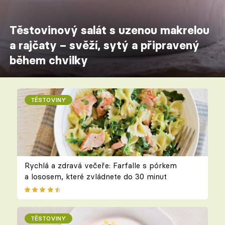
Těstovinový salát s uzenou makrelou
a rajčaty – svěží, sytý a připravený
během chvilky
TĚSTOVINY
Rychlá a zdravá večeře: Farfalle s pórkem
a lososem, které zvládnete do 30 minut
TĚSTOVINY