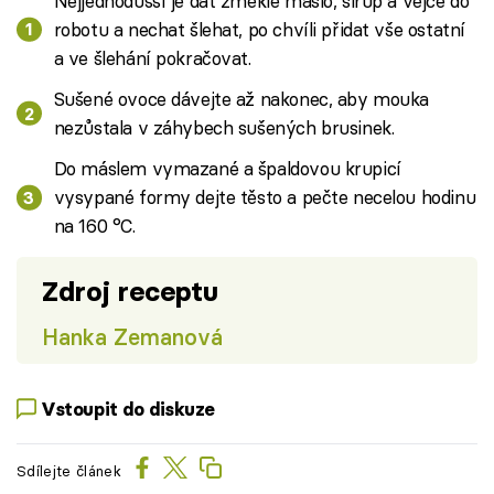
Nejjednodušší je dát změklé máslo, sirup a vejce do
robotu a nechat šlehat, po chvíli přidat vše ostatní
a ve šlehání pokračovat.
Sušené ovoce dávejte až nakonec, aby mouka
nezůstala v záhybech sušených brusinek.
Do máslem vymazané a špaldovou krupicí
vysypané formy dejte těsto a pečte necelou hodinu
na 160 °C.
Zdroj receptu
Hanka Zemanová
Vstoupit do diskuze
Sdílejte článek