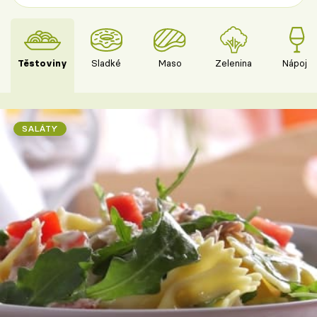
Těstoviny
Sladké
Maso
Zelenina
Nápoje
SALÁTY