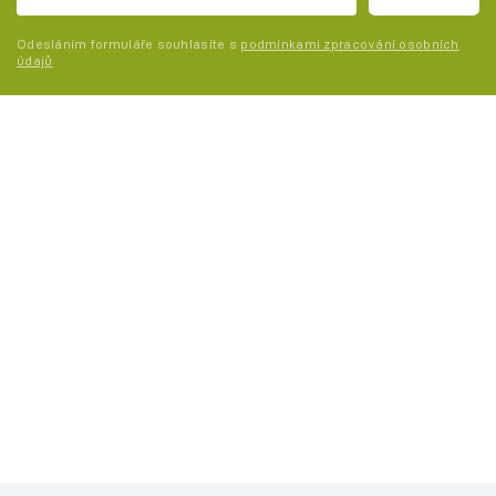
Odesláním formuláře souhlasíte s
podmínkami zpracování osobních
údajů