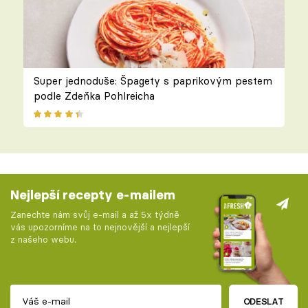
Super jednoduše: Špagety s paprikovým pestem
podle Zdeňka Pohlreicha
Nejlepší recepty e-mailem
Zanechte nám svůj e-mail a až 5x týdně
vás upozorníme na to nejnovější a nejlepší
z našeho webu.
ODESLAT