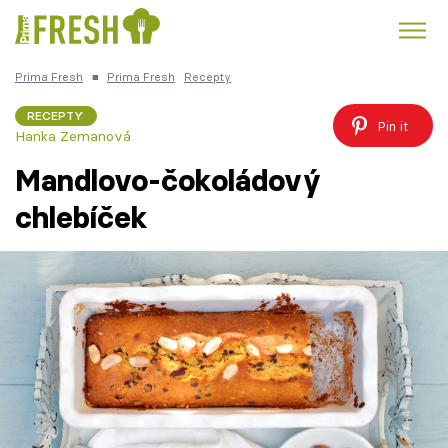
Prima Fresh
■
Prima Fresh
Recepty
Kuře
Polévky k večeři
Rychlé večeře
Trendy:
RECEPTY
Pin it
Hanka Zemanová
Česká kuchyně
Čokoláda
Mandlovo-čokoládový
chlebíček
Témata
Recepty
Články
TV Program