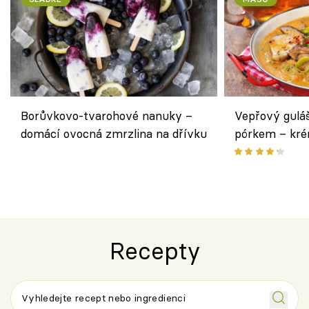
Borůvkovo-tvarohové nanuky –
Vepřový gulá
domácí ovocná zmrzlina na dřívku
pórkem – kr
pokrm z jedn
Recepty