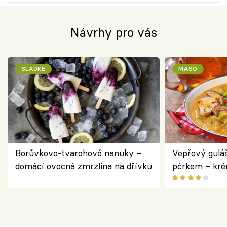
Návrhy pro vás
SLADKÉ
MASO
Borůvkovo-tvarohové nanuky –
Vepřový gulá
domácí ovocná zmrzlina na dřívku
pórkem – kr
pokrm z jedn