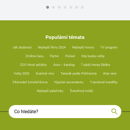
Populární témata
Jak zhubnout
Nejlepší filmy 2024
Nejlepší horory
TV program
Změna času
Partie
Počasí
Kdy budou volby
ZOO Nové začátky
Auto – katalog
7 pádů Honzy Dědka
Volby 2025
Svařené víno
Tatarák podle Pohlreicha
Aloe vera
Pěstování lichořeřišnice
Výpočet ascendentu
Tvarohové knedlíky
Nejlepší palačinky
Švestkový koláč