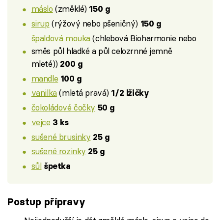
máslo
(změklé)
150 g
sirup
(rýžový nebo pšeničný)
150 g
špaldová mouka
(chlebová Bioharmonie nebo
směs půl hladké a půl celozrnné jemně
mleté))
200 g
mandle
100 g
vanilka
(mletá pravá)
1/2 lžičky
čokoládové čočky
50 g
vejce
3 ks
sušené brusinky
25 g
sušené rozinky
25 g
sůl
špetka
Postup přípravy