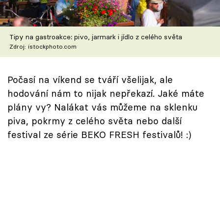
Škola vaření
Recepty z TV
Tipy na gastroakce: pivo, jarmark i jídlo z celého světa
Zdroj: istockphoto.com
Speciál: Cuketa
Počasí na víkend se tváří všelijak, ale
Těhotnej kuchař
hodování nám to nijak nepřekazí. Jaké máte
Sledujte prima+
plány vy? Nalákat vás můžeme na sklenku
piva, pokrmy z celého světa nebo další
festival ze série BEKO FRESH festivalů! :)
Přihlášení
Sledujte nás