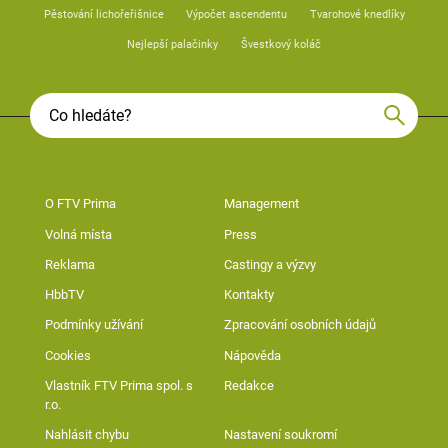
Pěstování lichořeřišnice
Výpočet ascendentu
Tvarohové knedlíky
Nejlepší palačinky
Švestkový koláč
O FTV Prima
Management
Volná místa
Press
Reklama
Castingy a výzvy
HbbTV
Kontakty
Podmínky užívání
Zpracování osobních údajů
Cookies
Nápověda
Vlastník FTV Prima spol. s
Redakce
r.o.
Nahlásit chybu
Nastavení soukromí