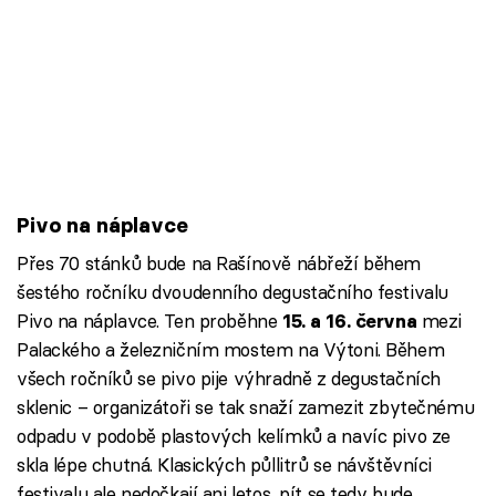
Pivo na náplavce
Přes 70 stánků bude na Rašínově nábřeží během
šestého ročníku dvoudenního degustačního festivalu
Pivo na náplavce. Ten proběhne
mezi
15. a 16. června
Palackého a železničním mostem na Výtoni. Během
všech ročníků se pivo pije výhradně z degustačních
sklenic – organizátoři se tak snaží zamezit zbytečnému
odpadu v podobě plastových kelímků a navíc pivo ze
skla lépe chutná. Klasických půllitrů se návštěvníci
festivalu ale nedočkají ani letos, pít se tedy bude