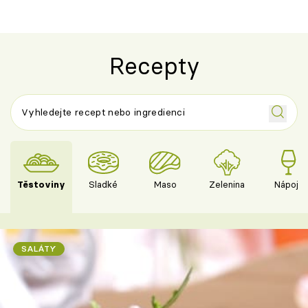
Recepty
Těstoviny
Sladké
Maso
Zelenina
Nápoje
SALÁTY