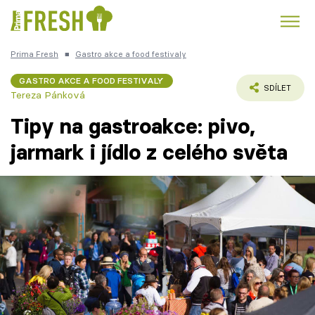
Prima Fresh
■
Gastro akce a food festivaly
Kuře
Polévky k večeři
Rychlé večeře
Trendy:
GASTRO AKCE A FOOD FESTIVALY
SDÍLET
Tereza Pánková
Česká kuchyně
Čokoláda
Tipy na gastroakce: pivo,
jarmark i jídlo z celého světa
Témata
Recepty
Články
TV Program