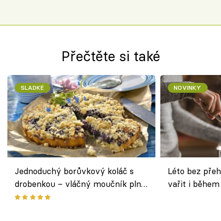
Přečtěte si také
SLADKÉ
NOVINKY
Jednoduchý borůvkový koláč s
Léto bez přeh
drobenkou – vláčný moučník plný
vařit i během
ovoce