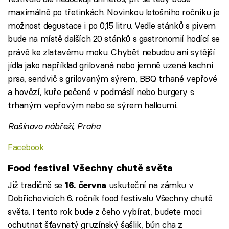
maximálně po třetinkách. Novinkou letošního ročníku je
možnost degustace i po 0,15 litru. Vedle stánků s pivem
bude na místě dalších 20 stánků s gastronomií hodící se
právě ke zlatavému moku. Chybět nebudou ani sytější
jídla jako například grilovaná nebo jemně uzená kachní
prsa, sendvič s grilovaným sýrem, BBQ trhané vepřové
a hovězí, kuře pečené v podmáslí nebo burgery s
trhaným vepřovým nebo se sýrem halloumi.
Rašínovo nábřeží, Praha
Facebook
Food festival Všechny chutě světa
Již tradičně se
uskuteční na zámku v
16. června
Dobřichovicích 6. ročník food festivalu Všechny chutě
světa. I tento rok bude z čeho vybírat, budete moci
ochutnat šťavnatý gruzínský šašlik, bún cha z