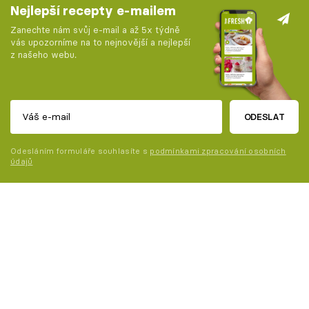
Nejlepší recepty e-mailem
Zanechte nám svůj e-mail a až 5x týdně
vás upozorníme na to nejnovější a nejlepší
z našeho webu.
ODESLAT
Odesláním formuláře souhlasíte s
podmínkami zpracování osobních
údajů