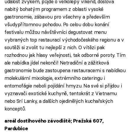
událost zvykem, půjde o velkolepý víkend, doslova
nabitý bohatým programem z oblasti vysoké
gastronomie, zábavou pro všechny a především
všudypřítomnou pohodou. Po celou dobu konání
festivalu můžou návštěvníci degustovat menu
vybraných top restaurací východočeského regionu a v
soutěži si zvolit tu nejlepší z nich. O vítězi pak
rozhodnou jak hlasy veřejnosti, tak odborné poroty. Tím
ale nabídka jídel nekončí! Netradiční a zážitková
gastronomie bude zastoupena restauracemi s nabídkou
molekulární mixologie, extrémního cateringu i
entomofágie neboli pojídání hmyzu. Na své si přijdou i
vyznavači exotické kuchyně, tentokrát z Vietnamu
nebo Srí Lanky, a dalších ojedinělých kuchařských
konceptů.
areál dostihového závodiště; Pražská 607,
Pardubice