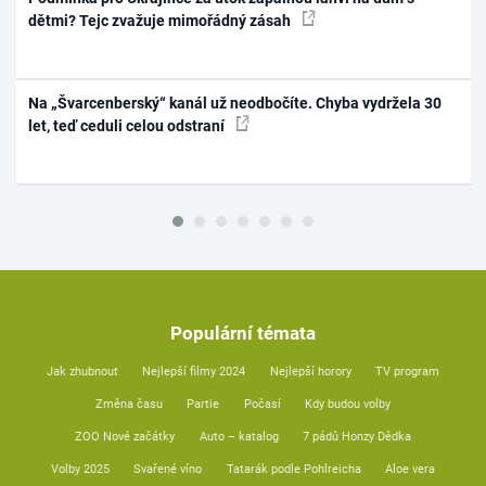
dětmi? Tejc zvažuje mimořádný zásah
Na „Švarcenberský“ kanál už neodbočíte. Chyba vydržela 30
let, teď ceduli celou odstraní
Populární témata
Jak zhubnout
Nejlepší filmy 2024
Nejlepší horory
TV program
Změna času
Partie
Počasí
Kdy budou volby
ZOO Nové začátky
Auto – katalog
7 pádů Honzy Dědka
Volby 2025
Svařené víno
Tatarák podle Pohlreicha
Aloe vera