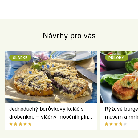
Návrhy pro vás
SLADKÉ
PŘÍLOHY
Jednoduchý borůvkový koláč s
Rýžové burge
drobenkou – vláčný moučník plný
masem a mrk
ovoce
salátem – leh