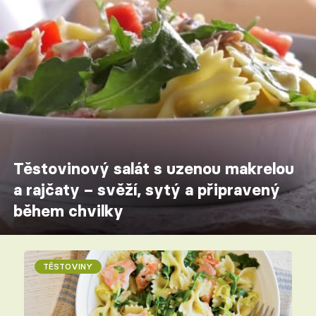
Těstovinový salát s uzenou makrelou
a rajčaty – svěží, sytý a připravený
během chvilky
TĚSTOVINY