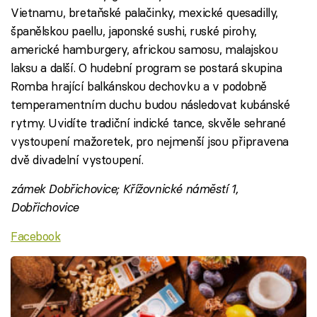
Vietnamu, bretaňské palačinky, mexické quesadilly,
španělskou paellu, japonské sushi, ruské pirohy,
americké hamburgery, africkou samosu, malajskou
laksu a další. O hudební program se postará skupina
Romba hrající balkánskou dechovku a v podobně
temperamentním duchu budou následovat kubánské
rytmy. Uvidíte tradiční indické tance, skvěle sehrané
vystoupení mažoretek, pro nejmenší jsou připravena
dvě divadelní vystoupení.
zámek Dobřichovice; Křížovnické náměstí 1,
Dobřichovice
Facebook