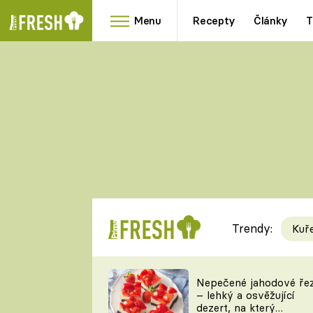
Menu
Recepty
Články
T
Oblíbené
Přílohy
recepty
HRANOLKY
HOUBY
KNEDLÍKY
DÝNĚ
KAŠE
RYCHLOVKY
Trendy:
Kuř
Populární
Videorecept
Nepečené jahodové ře
– lehký a osvěžující
kuchaři
dezert, na který
TEĎ VAŘÍ ŠÉF!