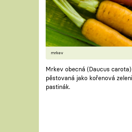
mrkev
Mrkev obecná (Daucus carota) je
pěstovaná jako kořenová zelen
pastinák.