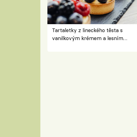
Tartaletky z lineckého těsta s
vanilkovým krémem a lesním
ovocem podle Bread Society