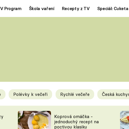
V Program
Škola vaření
Recepty z TV
Speciál: Cuketa
Polévky
Saláty
ČESKÁ KLASIKA
TĚSTOVIN
SILNÉ VÝVARY
SLADKÉ
KRÉMOVÉ
BEZMASÁ J
e
Polévky k večeři
Rychlé večeře
Česká kuchy
y
Tipy a triky
Novink
zy
Koprová omáčka -
jednoduchý recept na
poctivou klasiku
KAM ZA JÍDLEM
BLOG