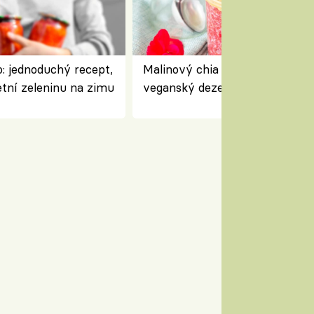
: jednoduchý recept,
Malinový chia pudink s kokose
etní zeleninu na zimu
veganský dezert plný ovoce a
ořechů