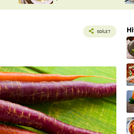
ŠÉFREDAK
VYCHYTÁVKY
SOUTĚŽ FR
NA NÁKUPECH
ČASOPIS
Hi
SDÍLET