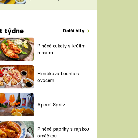
TORKY
ESH
t týdne
Další hity
Plněné cukety s krůtím
masem
Hrníčková buchta s
ovocem
Aperol Spritz
Plněné papriky s rajskou
omáčkou