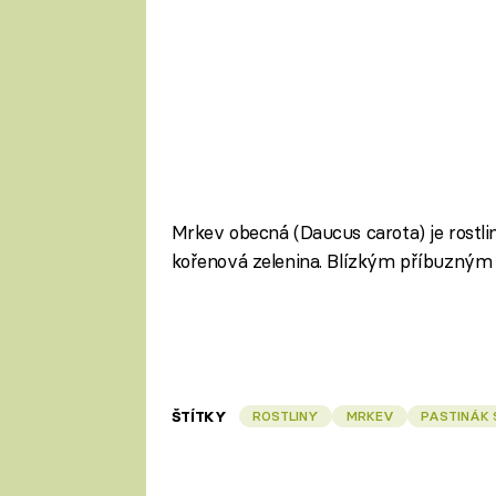
Mrkev obecná (Daucus carota) je rostlin
kořenová zelenina. Blízkým příbuzným 
ŠTÍTKY
ROSTLINY
MRKEV
PASTINÁK 