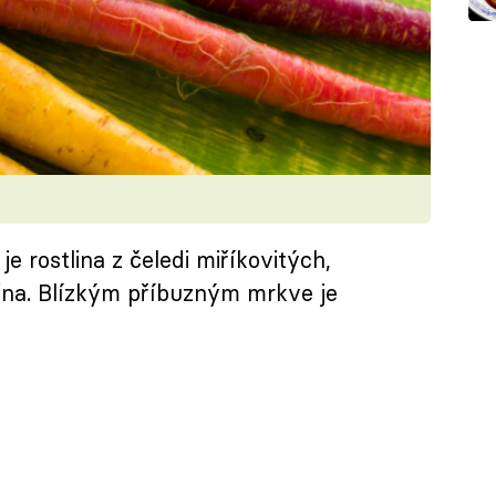
 rostlina z čeledi miříkovitých,
ina. Blízkým příbuzným mrkve je