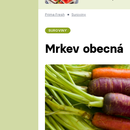
nepotřebujete troubu
ZDENĚK
ČESKO NA TALÍŘI
POHLREICH
Prima Fresh
■
Suroviny
KAROLÍNA,
JAROSLAV SAPÍK
DOMÁCÍ
SUROVINY
KUCHAŘKA
KAROLÍNA
KAMBERSKÁ
Mrkev obecná