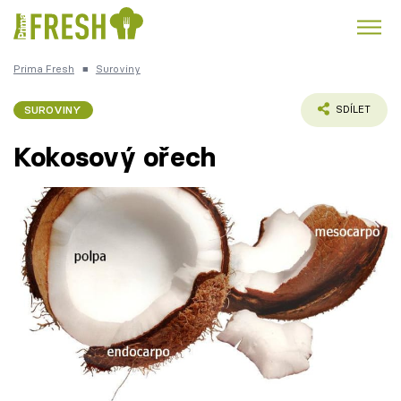
Prima Fresh
■
Suroviny
Kuře
Polévky k večeři
Rychlé večeře
Trendy:
SUROVINY
SDÍLET
Česká kuchyně
Čokoláda
Kokosový ořech
Témata
Recepty
Články
TV Program