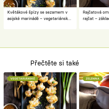
Květákové špízy se sezamem v
Rajčatová om
asijské marinádě – vegetariánská
rajčat – zákla
chuťovka z grilu
Přečtěte si také
VEGETARIÁNSKÉ
ZELENINA