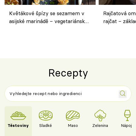
Květákové špízy se sezamem v
Rajčatová om
asijské marinádě – vegetariánská
rajčat – zákla
chuťovka z grilu
Recepty
Těstoviny
Sladké
Maso
Zelenina
Nápoje