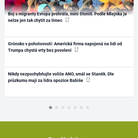
Boj s migranty Evropa prohrála, míní Stoniš. Podle Mlejnka je
nelze jen tak chytit za límec
Grónsko v pohotovosti: Americká firma napojená na lidi od
Trumpa chystá vrty bez povolení
Nikdy nezpochybňujte voliče ANO, smál se Staněk. Dle
průzkumu mají za lídra opozice Babiše