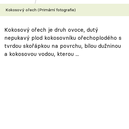
Škola vaření
Kokosový ořech (Primární fotografie)
Recepty z TV
Kokosový ořech je druh ovoce, dutý
Speciál: Cuketa
nepukavý plod kokosovníku ořechoplodého s
tvrdou skořápkou na povrchu, bílou dužninou
Těhotnej kuchař
a kokosovou vodou, kterou ...
Sledujte prima+
Přihlášení
Sledujte nás