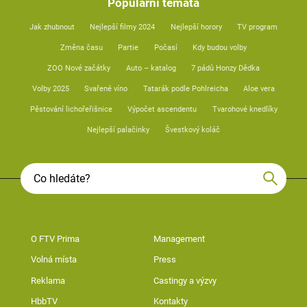
Populární témata
Jak zhubnout
Nejlepší filmy 2024
Nejlepší horory
TV program
Změna času
Partie
Počasí
Kdy budou volby
ZOO Nové začátky
Auto – katalog
7 pádů Honzy Dědka
Volby 2025
Svařené víno
Tatarák podle Pohlreicha
Aloe vera
Pěstování lichořeřišnice
Výpočet ascendentu
Tvarohové knedlíky
Nejlepší palačinky
Švestkový koláč
O FTV Prima
Management
Volná místa
Press
Reklama
Castingy a výzvy
HbbTV
Kontakty