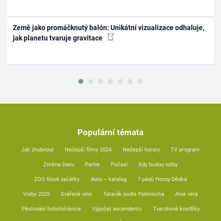
Země jako promáčknutý balón: Unikátní vizualizace odhaluje,
jak planetu tvaruje gravitace
Populární témata
Jak zhubnout
Nejlepší filmy 2024
Nejlepší horory
TV program
Změna času
Partie
Počasí
Kdy budou volby
ZOO Nové začátky
Auto – katalog
7 pádů Honzy Dědka
Volby 2025
Svařené víno
Tatarák podle Pohlreicha
Aloe vera
Pěstování lichořeřišnice
Výpočet ascendentu
Tvarohové knedlíky