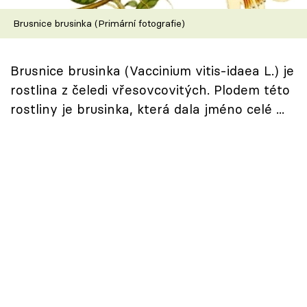
Škola vaření
Brusnice brusinka (Primární fotografie)
Recepty z TV
Brusnice brusinka (Vaccinium vitis-idaea L.) je
Speciál: Cuketa
rostlina z čeledi vřesovcovitých. Plodem této
rostliny je brusinka, která dala jméno celé ...
Těhotnej kuchař
Sledujte prima+
Přihlášení
Sledujte nás