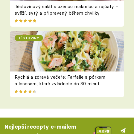
Těstovinový salát s uzenou makrelou a rajčaty –
svěží, sytý a připravený během chvilky
TĚSTOVINY
Rychlá a zdravá večeře: Farfalle s pórkem
a lososem, které zvládnete do 30 minut
Nejlepší recepty e-mailem