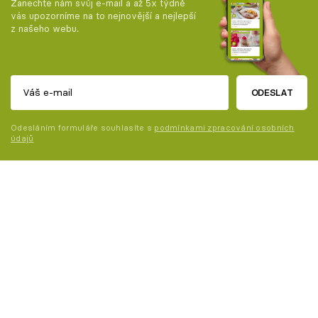
Zanechte nám svůj e-mail a až 5x týdně
vás upozorníme na to nejnovější a nejlepší
z našeho webu.
ODESLAT
Odesláním formuláře souhlasíte s
podmínkami zpracování osobních
údajů