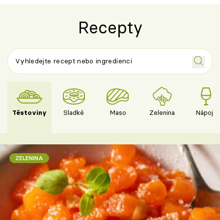
Recepty
Těstoviny
Sladké
Maso
Zelenina
Nápoje
ZELENINA