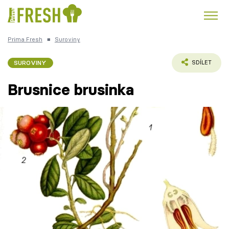
Prima Fresh
■
Suroviny
Kuře
Polévky k večeři
Rychlé večeře
Trendy:
SUROVINY
SDÍLET
Česká kuchyně
Čokoláda
Brusnice brusinka
Témata
Recepty
Články
TV Program