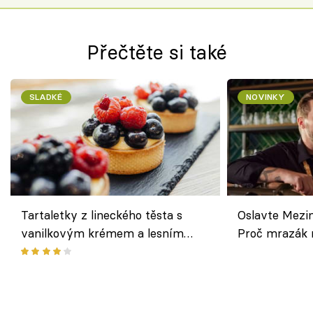
Přečtěte si také
SLADKÉ
NOVINKY
Tartaletky z lineckého těsta s
Oslavte Mezin
vanilkovým krémem a lesním
Proč mrazák n
ovocem podle Bread Society
horku vsadit 