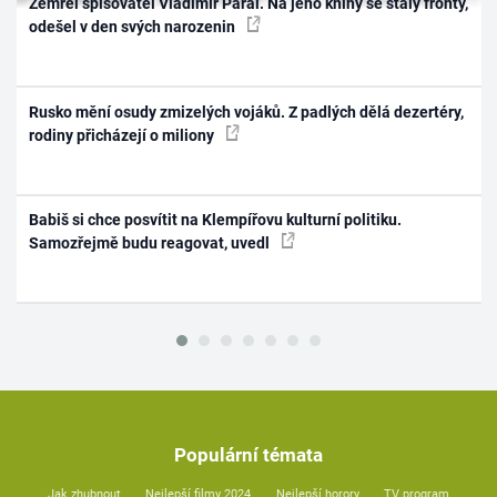
Zemřel spisovatel Vladimír Páral. Na jeho knihy se stály fronty,
odešel v den svých narozenin
Rusko mění osudy zmizelých vojáků. Z padlých dělá dezertéry,
rodiny přicházejí o miliony
Babiš si chce posvítit na Klempířovu kulturní politiku.
Samozřejmě budu reagovat, uvedl
Populární témata
Jak zhubnout
Nejlepší filmy 2024
Nejlepší horory
TV program