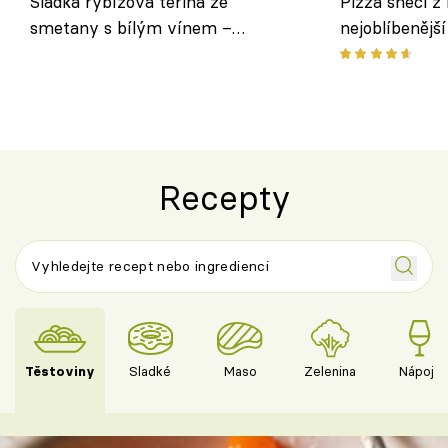
Sladká rybízová terina ze
Pizza šneci z 
smetany s bílým vínem –
nejoblíbenějš
osvěžující dezert s ovocem
Recepty
Těstoviny
Sladké
Maso
Zelenina
Nápoje