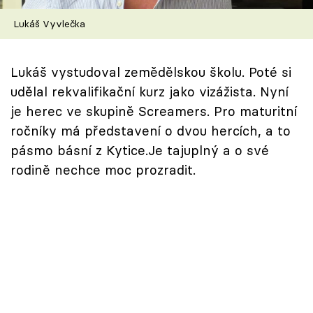
Škola vaření
Lukáš Vyvlečka
Recepty z TV
Lukáš vystudoval zemědělskou školu. Poté si
Speciál: Cuketa
udělal rekvalifikační kurz jako vizážista. Nyní
je herec ve skupině Screamers. Pro maturitní
Těhotnej kuchař
ročníky má představení o dvou hercích, a to
pásmo básní z Kytice.Je tajuplný a o své
Sledujte prima+
rodině nechce moc prozradit.
Přihlášení
Sledujte nás