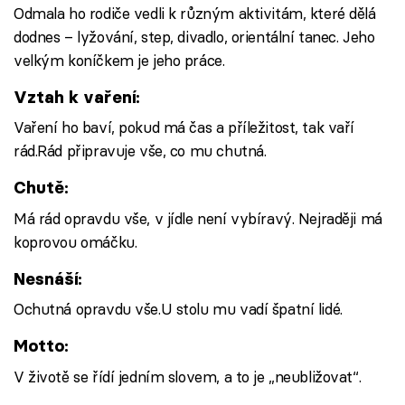
Odmala ho rodiče vedli k různým aktivitám, které dělá
dodnes – lyžování, step, divadlo, orientální tanec. Jeho
velkým koníčkem je jeho práce.
Vztah k vaření:
Vaření ho baví, pokud má čas a příležitost, tak vaří
rád.Rád připravuje vše, co mu chutná.
Chutě:
Má rád opravdu vše, v jídle není vybíravý. Nejraději má
koprovou omáčku.
Nesnáší:
Ochutná opravdu vše.U stolu mu vadí špatní lidé.
Motto:
V životě se řídí jedním slovem, a to je „neubližovat“.