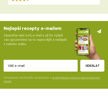
Nejlepší recepty e-mailem
Zanechte nám svůj e-mail a až 5x týdně
vás upozorníme na to nejnovější a nejlepší
z našeho webu.
ODESLAT
Odesláním formuláře souhlasíte s
podmínkami zpracování osobních
údajů