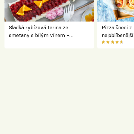
Sladká rybízová terina ze
Pizza šneci z 
smetany s bílým vínem –
nejoblíbenějš
osvěžující dezert s ovocem