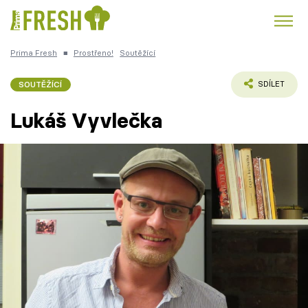
Prima Fresh
■
Prostřeno!
Soutěžící
Kuře
Polévky k večeři
Rychlé večeře
Trendy:
SOUTĚŽÍCÍ
SDÍLET
Česká kuchyně
Čokoláda
Lukáš Vyvlečka
Témata
Recepty
Články
TV Program