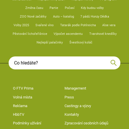
Změna času
Partie
Počasí
Kdy budou volby
ZOO Nové začátky
Auto – katalog
7 pádů Honzy Dědka
Volby 2025
Svařené víno
Tatarák podle Pohlreicha
Aloe vera
Pěstování lichořeřišnice
Výpočet ascendentu
Tvarohové knedlíky
Nejlepší palačinky
Švestkový koláč
O FTV Prima
Management
Volná místa
Press
Reklama
Castingy a výzvy
HbbTV
Kontakty
Podmínky užívání
Zpracování osobních údajů