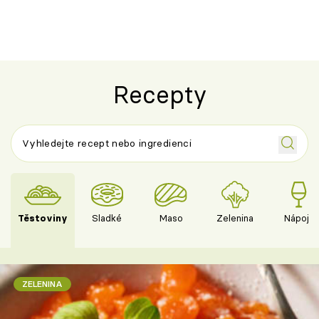
Recepty
Těstoviny
Sladké
Maso
Zelenina
Nápoje
ZELENINA