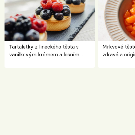
Tartaletky z lineckého těsta s
Mrkvové těst
vanilkovým krémem a lesním
zdravá a origi
ovocem podle Bread Society
klasiky