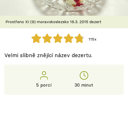
Škola vaření
Recepty z TV
Prostřeno XI (9) moravskoslezsko 16.3. 2015 dezert
Speciál: Cuketa
115x
Těhotnej kuchař
Velmi slibně znějící název dezertu.
Sledujte prima+
Přihlášení
5 porcí
30 minut
Sledujte nás