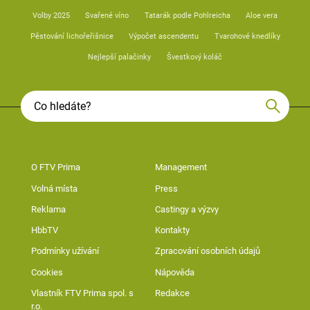
Volby 2025
Svařené víno
Tatarák podle Pohlreicha
Aloe vera
Pěstování lichořeřišnice
Výpočet ascendentu
Tvarohové knedlíky
Nejlepší palačinky
Švestkový koláč
O FTV Prima
Management
Volná místa
Press
Reklama
Castingy a výzvy
HbbTV
Kontakty
Podmínky užívání
Zpracování osobních údajů
Cookies
Nápověda
Vlastník FTV Prima spol. s
Redakce
r.o.