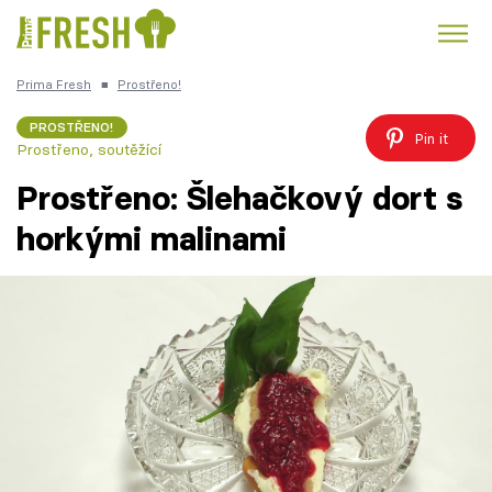
Prima Fresh
■
Prostřeno!
Kuře
Polévky k večeři
Rychlé večeře
Trendy:
PROSTŘENO!
Pin it
Prostřeno, soutěžící
Česká kuchyně
Čokoláda
Prostřeno: Šlehačkový dort s
horkými malinami
Témata
Recepty
Články
TV Program