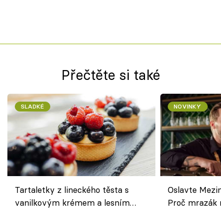
Přečtěte si také
SLADKÉ
NOVINKY
Tartaletky z lineckého těsta s
Oslavte Mezin
vanilkovým krémem a lesním
Proč mrazák n
ovocem podle Bread Society
horku vsadit 