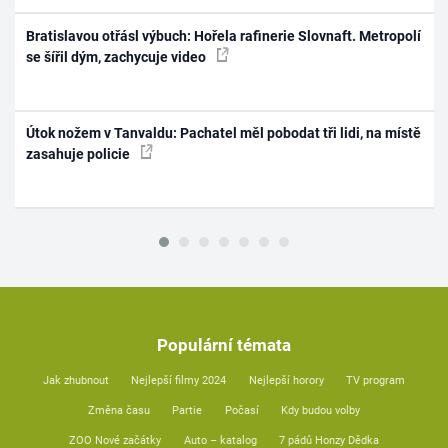
Bratislavou otřásl výbuch: Hořela rafinerie Slovnaft. Metropolí
se šířil dým, zachycuje video
Útok nožem v Tanvaldu: Pachatel měl pobodat tři lidi, na místě
zasahuje policie
Populární témata
Jak zhubnout
Nejlepší filmy 2024
Nejlepší horory
TV program
Změna času
Partie
Počasí
Kdy budou volby
ZOO Nové začátky
Auto – katalog
7 pádů Honzy Dědka