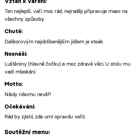
Vztah k vaření:
Ten nejlepší, vaří moc rád, nejraději připravuje maso na
všechny způsoby.
Chutě:
Daliborovým nejoblíbenějším jídlem je steak.
Nesnáší:
Luštěniny (hlavně čočku) a moc zdravé věci. U stolu mu
vadí mlaskání.
Motto:
Nikdy nikomu nevěř!
Očekávání:
Rád by zjistil, zda umí opravdu vařit.
Soutěžní menu: