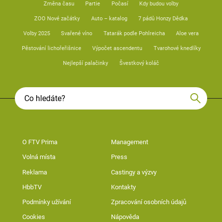
Změna času
Partie
Počasí
Kdy budou volby
ZOO Nové začátky
Auto – katalog
7 pádů Honzy Dědka
Volby 2025
Svařené víno
Tatarák podle Pohlreicha
Aloe vera
Pěstování lichořeřišnice
Výpočet ascendentu
Tvarohové knedlíky
Nejlepší palačinky
Švestkový koláč
O FTV Prima
Management
Volná místa
Press
Reklama
Castingy a výzvy
HbbTV
Kontakty
Podmínky užívání
Zpracování osobních údajů
Cookies
Nápověda