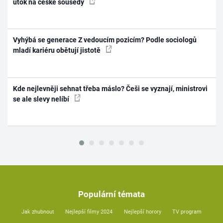
útok na české sousedy
Vyhýbá se generace Z vedoucím pozicím? Podle sociologů
mladí kariéru obětují jistotě
Kde nejlevněji sehnat třeba máslo? Češi se vyznají, ministrovi
se ale slevy nelíbí
Populární témata
Jak zhubnout
Nejlepší filmy 2024
Nejlepší horory
TV program