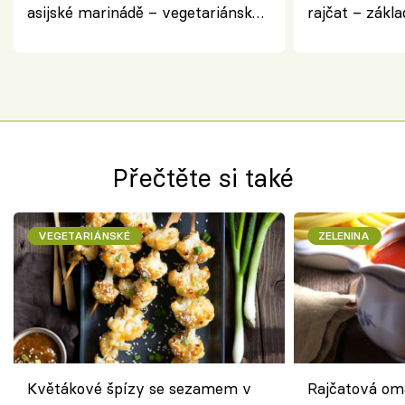
asijské marinádě – vegetariánská
rajčat – zákla
chuťovka z grilu
Přečtěte si také
VEGETARIÁNSKÉ
ZELENINA
Květákové špízy se sezamem v
Rajčatová om