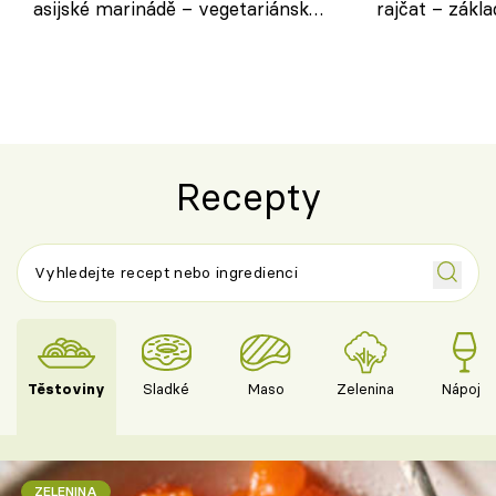
asijské marinádě – vegetariánská
rajčat – zákla
chuťovka z grilu
Recepty
Těstoviny
Sladké
Maso
Zelenina
Nápoje
ZELENINA