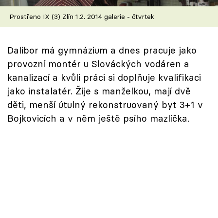
Škola vaření
Prostřeno IX (3) Zlín 1.2. 2014 galerie - čtvrtek
Recepty z TV
Dalibor má gymnázium a dnes pracuje jako
Speciál: Cuketa
provozní montér u Slováckých vodáren a
kanalizací a kvůli práci si doplňuje kvalifikaci
Těhotnej kuchař
jako instalatér. Žije s manželkou, mají dvě
děti, menší útulný rekonstruovaný byt 3+1 v
Sledujte prima+
Bojkovicích a v něm ještě psího mazlíčka.
Přihlášení
Sledujte nás