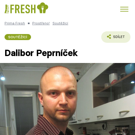
Prima Fresh
■
Prostřeno!
Soutěžící
Kuře
Polévky k večeři
Rychlé večeře
Trendy:
SOUTĚŽÍCÍ
SDÍLET
Česká kuchyně
Čokoláda
Dalibor Peprníček
Témata
Recepty
Články
TV Program