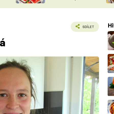
nepotřebujete troubu
ŠÉFREDAK
VYCHYTÁVKY
SOUTĚŽ FR
NA NÁKUPECH
ČASOPIS
Hi
SDÍLET
á