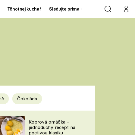
Těhotnej kuchař
Sledujte prima+
Vyhledávání
Můj p
Prima+
Y
CNN Prima NEWS
Prima ZOOM
ÍDLA
Prima LIVING
Prima Ženy
ně
Čokoláda
Prima LAJK
y
Koprová omáčka -
jednoduchý recept na
Sledujte nás
poctivou klasiku