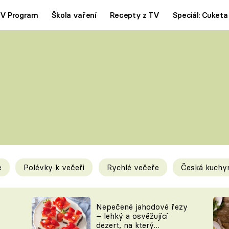
V Program
Škola vaření
Recepty z TV
Speciál: Cuketa
Polévky
Saláty
ČESKÁ KLASIKA
TĚSTOVIN
SILNÉ VÝVARY
SLADKÉ
KRÉMOVÉ
BEZMASÁ J
e
Polévky k večeři
Rychlé večeře
Česká kuchy
y
Tipy a triky
Novink
Nepečené jahodové řezy
– lehký a osvěžující
dezert, na který
KAM ZA JÍDLEM
BLOG