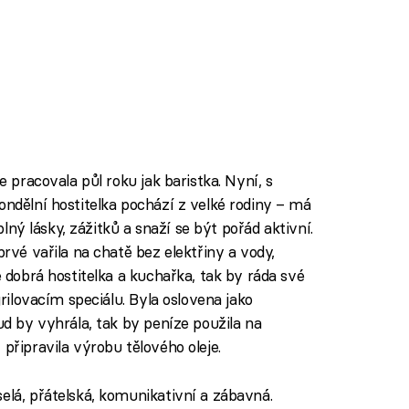
e pracovala půl roku jak baristka. Nyní, s
ondělní hostitelka pochází z velké rodiny – má
 plný lásky, zážitků a snaží se být pořád aktivní.
prvé vařila na chatě bez elektřiny a vody,
e dobrá hostitelka a kuchařka, tak by ráda své
grilovacím speciálu. Byla oslovena jako
kud by vyhrála, tak by peníze použila na
připravila výrobu tělového oleje.
selá, přátelská, komunikativní a zábavná.