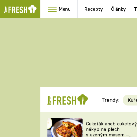
Menu
Recepty
Články
T
Oblíbené
Přílohy
recepty
HRANOLKY
HOUBY
KNEDLÍKY
DÝNĚ
KAŠE
RYCHLOVKY
Trendy:
Kuř
Populární
Videorecept
Cukeťák aneb cuketový
nákyp na plech
kuchaři
s uzeným masem –
TEĎ VAŘÍ ŠÉF!