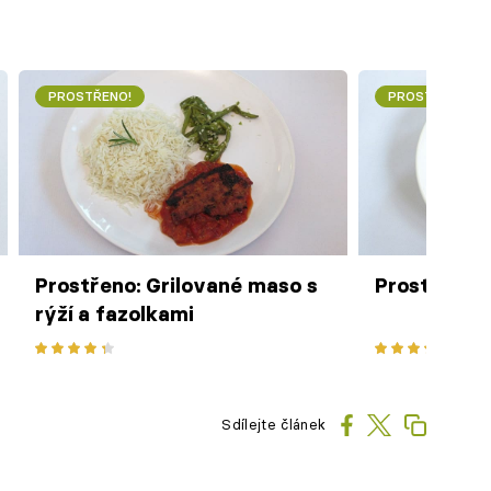
PROSTŘENO!
PROSTŘENO!
Prostřeno: Grilované maso s
Prostřeno:
rýží a fazolkami
Sdílejte článek