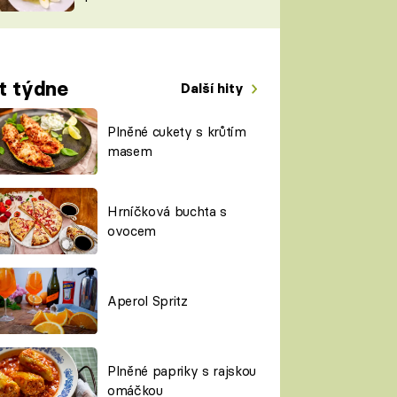
TORKY
ESH
t týdne
Další hity
Plněné cukety s krůtím
masem
Hrníčková buchta s
ovocem
Aperol Spritz
Plněné papriky s rajskou
omáčkou