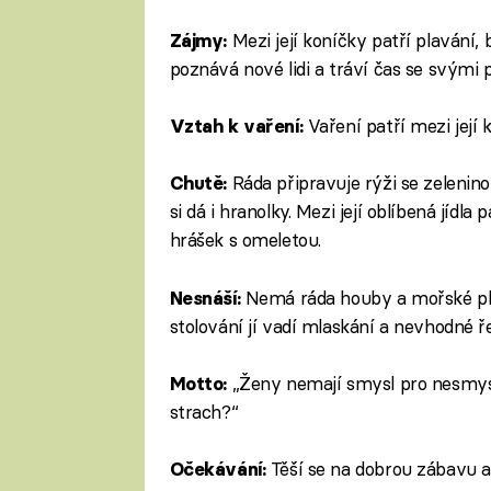
Mezi její koníčky patří plavání,
Zájmy:
poznává nové lidi a tráví čas se svými př
Vaření patří mezi její
Vztah k vaření:
Ráda připravuje rýži se zeleninou
Chutě:
si dá i hranolky. Mezi její oblíbená jídl
hrášek s omeletou.
Nemá ráda houby a mořské plod
Nesnáší:
stolování jí vadí mlaskání a nevhodné ře
„Ženy nemají smysl pro nesmysl
Motto:
strach?“
Těší se na dobrou zábavu a 
Očekávání: