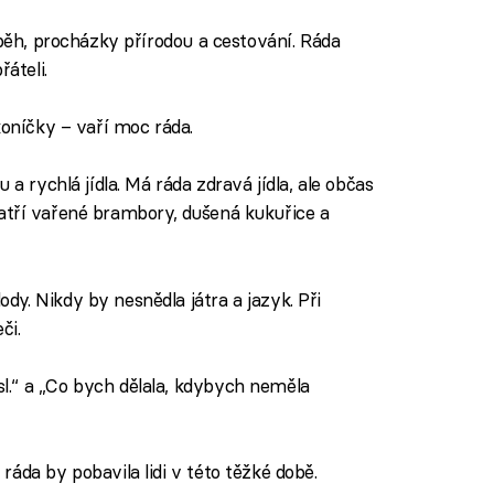
 běh, procházky přírodou a cestování. Ráda
áteli.
 koníčky – vaří moc ráda.
 a rychlá jídla. Má ráda zdravá jídla, ale občas
a patří vařené brambory, dušená kukuřice a
y. Nikdy by nesnědla játra a jazyk. Při
či.
.“ a „Co bych dělala, kdybych neměla
ráda by pobavila lidi v této těžké době.