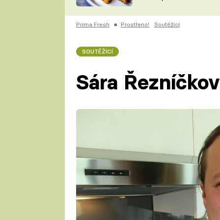
skvělý způsob, jak
ZDENĚK
zpracovat přerostlé
ČESKO NA TALÍŘI
cukety
POHLREICH
Prima Fresh
■
Prostřeno!
Soutěžící
KAROLÍNA,
JAROSLAV SAPÍK
DOMÁCÍ
SOUTĚŽÍCÍ
KUCHAŘKA
KAROLÍNA
KAMBERSKÁ
Sára Řezníčkov