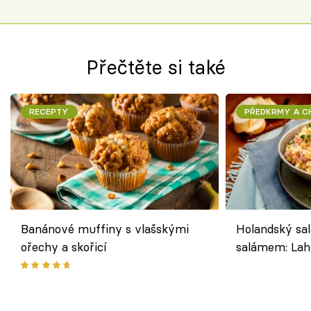
Přečtěte si také
RECEPTY
PŘEDKRMY A 
Banánové muffiny s vlašskými
Holandský sal
ořechy a skořicí
salámem: Lah
klasika, která
jako dřív