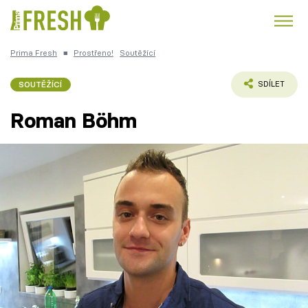
Prima Fresh
■
Prostřeno!
Soutěžící
Kuře
Polévky k večeři
Rychlé večeře
Trendy:
SOUTĚŽÍCÍ
SDÍLET
Česká kuchyně
Čokoláda
Roman Böhm
Témata
Recepty
Články
TV Program