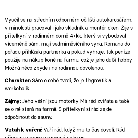
Vyučil se na středním odborném učilišti autokarosářem,
v minulosti pracoval i jako skladník a montér oken. Žije s
přítelkyní v rodinném domě 4+kk, který si vybudoval
víceméně sám, mají sedmiměsíčního syna. Romana do
pořadu přihlásila partnerka a pokud vyhraje, tak peníze
použije na nákup koně na farmu, což je jeho další hobby.
Možná něco zbyde i na rodinnou dovolenou.
Sám o sobě tvrdí, že je flegmatik a
Charakter:
workoholik.
Jeho vášní jsou motorky. Má rád zvířata a také
Zájmy:
se o ně stará na farmě. S přítelkyní si rád zajde
odpočinout do sauny.
Vaří rád, když mu to čas dovolí. Rád
Vztah k vaření:
připravuje maso a masové pokrmy.