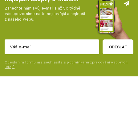
Zanechte nám svůj e-mail a až 5x týdně
vás upozorníme na to nejnovější a nejlepší
z našeho webu.
ODESLAT
Odesláním formuláře souhlasíte s
podmínkami zpracování osobních
údajů