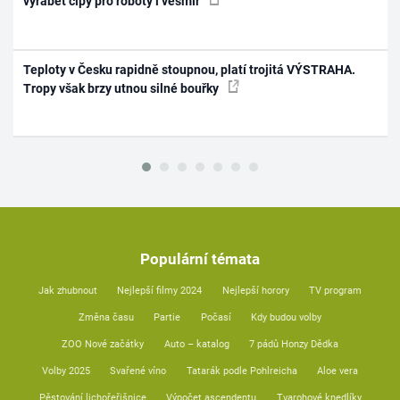
vyrábět čipy pro roboty i vesmír
Teploty v Česku rapidně stoupnou, platí trojitá VÝSTRAHA.
Tropy však brzy utnou silné bouřky
Populární témata
Jak zhubnout
Nejlepší filmy 2024
Nejlepší horory
TV program
Změna času
Partie
Počasí
Kdy budou volby
ZOO Nové začátky
Auto – katalog
7 pádů Honzy Dědka
Volby 2025
Svařené víno
Tatarák podle Pohlreicha
Aloe vera
Pěstování lichořeřišnice
Výpočet ascendentu
Tvarohové knedlíky