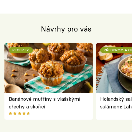
Návrhy pro vás
RECEPTY
PŘEDKRMY A 
Banánové muffiny s vlašskými
Holandský sal
ořechy a skořicí
salámem: Lah
klasika, která
jako dřív