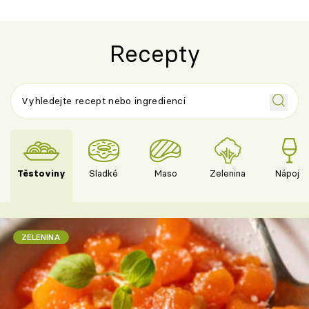
Recepty
Těstoviny
Sladké
Maso
Zelenina
Nápoje
ZELENINA