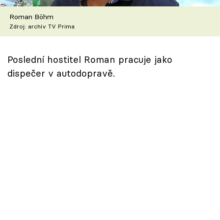
Škola vaření
Roman Böhm
Zdroj: archiv TV Prima
Recepty z TV
Speciál: Cuketa
Poslední hostitel Roman pracuje jako
dispečer v autodopravě.
Těhotnej kuchař
Sledujte prima+
Přihlášení
Sledujte nás