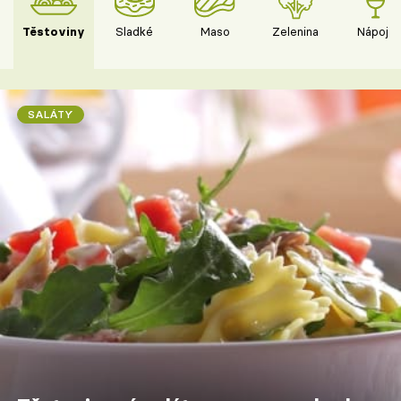
Těstoviny
Sladké
Maso
Zelenina
Nápoje
SALÁTY