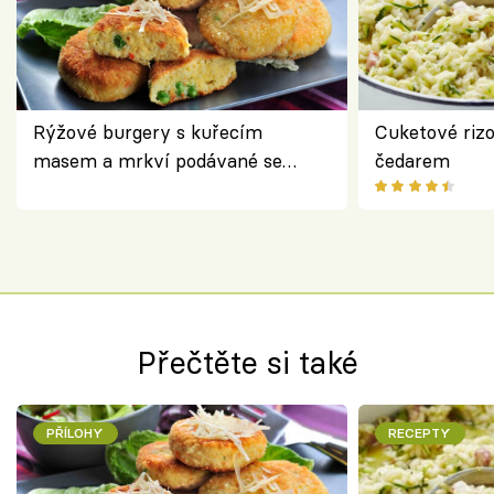
Rýžové burgery s kuřecím
Cuketové rizo
masem a mrkví podávané se
čedarem
salátem – lehká a chutná večeře
Přečtěte si také
PŘÍLOHY
RECEPTY