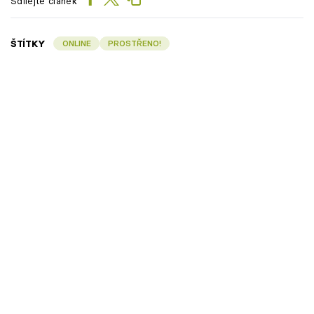
Sdílejte článek
ŠTÍTKY
ONLINE
PROSTŘENO!