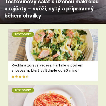
Těstovinový salát s uzenou makrelou
a rajčaty – svěží, sytý a připravený
během chvilky
TĚSTOVINY
Rychlá a zdravá večeře: Farfalle s pórkem
a lososem, které zvládnete do 30 minut
TĚSTOVINY