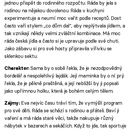
jednou přispět do rodinného rozpočtu. Ráda by jela s
rodinou na nějakou dovolenou. Ráda v kuchyni
experimentuje a neumí moc vařit podle receptů. Dost
často vaří stylem „co dům dal“, aby neplýtvala jídlem, a
tak vznikají někdy velmi zvláštní kombinace. Má moc
ráda česká jídla a často si je upravuje podle své chuti.
Jako zábavu si pro své hosty připravila vířivku se
sklenkou sektu.
Sama by o sobě řekla, že je nezodpovědný
Charakter:
bordelář a nespolehlivý lajdák. Její maminka by o ní prý
řekla, že je pěkně praštěná, a její nebližší by ji popsali
jako upřímnou holku, která je bohém celým tělem.
Eva nejvíc času tráví tím, že vymýšlí program
Zájmy:
pro své děti. Ráda se schází s rodinou a přáteli. Baví ji
vaření a má ráda staré věci, takže nakupuje různý
nábytek v bazarech a sekáčích. Když to jde, tak sportuje