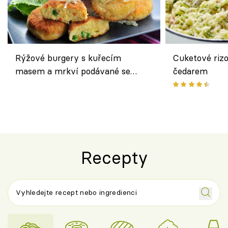
Rýžové burgery s kuřecím
Cuketové rizo
masem a mrkví podávané se
čedarem
salátem – lehká a chutná večeře
Recepty