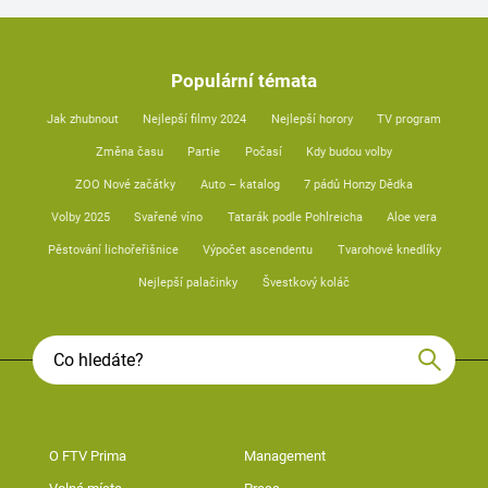
Populární témata
Jak zhubnout
Nejlepší filmy 2024
Nejlepší horory
TV program
Změna času
Partie
Počasí
Kdy budou volby
ZOO Nové začátky
Auto – katalog
7 pádů Honzy Dědka
Volby 2025
Svařené víno
Tatarák podle Pohlreicha
Aloe vera
Pěstování lichořeřišnice
Výpočet ascendentu
Tvarohové knedlíky
Nejlepší palačinky
Švestkový koláč
O FTV Prima
Management