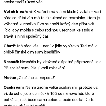
anebo tvoří různé věci.
K vaření má velmi kladný vztah – vaří
Vztah k vaření:
ráda od dětství a má to okoukané od maminky, která je
výborná kuchařka. Eva se snaží každý den připravit
jídlo, aby mohla s celou rodinou usednout ke stolu a
trávit s nimi společný čas.
Má ráda vše – není v jídle vybíravá. Teď má v
Chutě:
oblibě čínské dim sum knedlíčky.
Nesnědla by zkažené a špatně připravené jídlo.
Nesnáší:
Při společném jídle jí vadí mlaskání.
„Z ničeho se nepos…!“
Motto:
Nemá žádná velká očekávání, protože už
Očekávání:
ví, do čeho jde a co ji čeká. Těší se na nové lidi, které
potká, a jinak bude sama sebou a bude doufat, že to
bude na vítězství stačit.