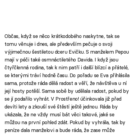
Občas, když se něco krátkodobého naskytne, tak se
tomu věnuje i dnes, ale především pečuje o svoji
výjimečnou šestiletou dceru Evičku. S manželem Pepou
mají v péči také osmnáctiletého Davida. I když jsou
čtyřčlenná rodina, tak k nim patří i další blízcí a přátelé,
se kterými tráví hodně času. Do pořadu se Eva přihlásila
sama, protože ráda dělá radost a věří, že návštěva u ní
její hosty potěší. Sama sobě by udělala radost, pokud by
se jí podařilo vyhrát. V Prostřeno! účinkovala již před
devíti lety a zkouší své štěstí ještě jednou. Ráda by
ukázala, že ne vždy musí bát věci takové, jaké se
můžou na první pohled zdát. Pokud by vyhrála, tak by
peníze dala manželovi a bude ráda, že zase může