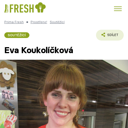
Prima Fresh
■
Prostřeno!
Soutěžící
Kuře
Polévky k večeři
Rychlé večeře
Trendy:
SOUTĚŽÍCÍ
SDÍLET
Česká kuchyně
Čokoláda
Eva Koukolíčková
Témata
Recepty
Články
TV Program