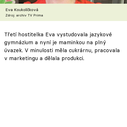
Škola vaření
Eva Koukolíčková
Zdroj: archiv TV Prima
Recepty z TV
Speciál: Cuketa
Třetí hostitelka Eva vystudovala jazykové
gymnázium a nyní je maminkou na plný
Těhotnej kuchař
úvazek. V minulosti měla cukrárnu, pracovala
v marketingu a dělala produkci.
Sledujte prima+
Přihlášení
Sledujte nás