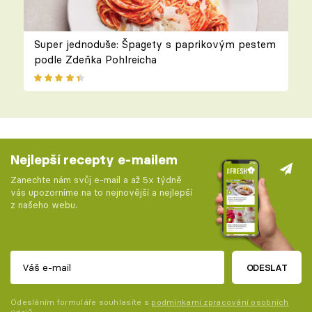
Super jednoduše: Špagety s paprikovým pestem
podle Zdeňka Pohlreicha
Nejlepší recepty e-mailem
Zanechte nám svůj e-mail a až 5x týdně
vás upozorníme na to nejnovější a nejlepší
z našeho webu.
ODESLAT
Odesláním formuláře souhlasíte s
podmínkami zpracování osobních