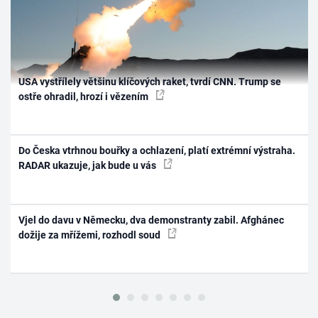
USA vystřílely většinu klíčových raket, tvrdí CNN. Trump se
ostře ohradil, hrozí i vězením
Do Česka vtrhnou bouřky a ochlazení, platí extrémní výstraha.
RADAR ukazuje, jak bude u vás
Vjel do davu v Německu, dva demonstranty zabil. Afghánec
dožije za mřížemi, rozhodl soud