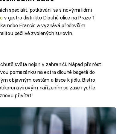
ích specialit, potkávání se s novými lidmi.
o
v gastro distriktu Dlouhé ulice na Praze 1
Mexika nebo Francie a vyznává především
valitou pečlivě zvolených surovin.
chutě světa nejen v zahraničí. Nápad přenést
lovou pomazánku na extra dlouhé bagetě do
vým objevným cestám a lásce k jídlu. Bistro
 protikoronavirovým nařízením se zase rychle
znovu přivítat!