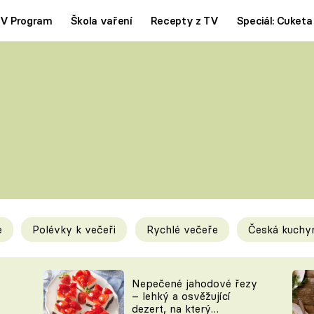
V Program
Škola vaření
Recepty z TV
Speciál: Cuketa
Polévky
Saláty
ČESKÁ KLASIKA
TĚSTOVIN
SILNÉ VÝVARY
SLADKÉ
KRÉMOVÉ
BEZMASÁ J
e
Polévky k večeři
Rychlé večeře
Česká kuchy
y
Tipy a triky
Novink
Nepečené jahodové řezy
– lehký a osvěžující
dezert, na který
KAM ZA JÍDLEM
BLOG