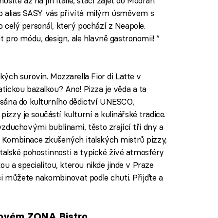
íte až na jih Itálie, stačí zajet do Modřan.
no alias SASY vás přivítá milým úsměvem s
ko celý personál, který pochází z Neapole.
cit pro módu, design, ale hlavně gastronomii! “
ých surovin. Mozzarella Fior di Latte v
ickou bazalkou? Ano! Pizza je věda a ta
sána do kulturního dědictví UNESCO,
pizzy je součástí kulturní a kulinářské tradice.
zduchovými bublinami, těsto zrající tři dny a
 Kombinace zkušených italských mistrů pizzy,
talské pohostinnosti a typické živé atmosféry
u a specialitou, kterou nikde jinde v Praze
si můžete nakombinovat podle chuti. Přijďte a
 novém ZONA Bistro