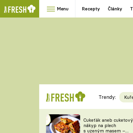
Menu
Recepty
Články
T
Oblíbené
Přílohy
recepty
HRANOLKY
HOUBY
KNEDLÍKY
DÝNĚ
KAŠE
RYCHLOVKY
Trendy:
Kuř
Populární
Videorecept
Cukeťák aneb cuketový
nákyp na plech
kuchaři
s uzeným masem –
TEĎ VAŘÍ ŠÉF!