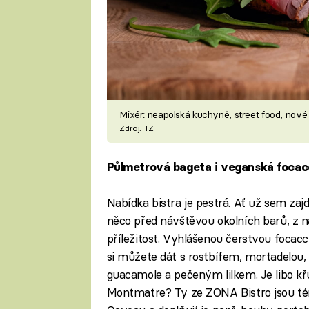
Mixér: neapolská kuchyně, street food, nové
Zdroj: TZ
Půlmetrová bageta i veganská focac
Nabídka bistra je pestrá. Ať už sem zaj
něco před návštěvou okolních barů, z n
příležitost. Vyhlášenou čerstvou focacciu
si můžete dát s rostbífem, mortadelou,
guacamole a pečeným lilkem. Je libo k
Montmatre? Ty ze ZONA Bistro jsou tém