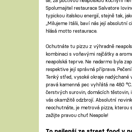
se, za poctivou neapolskou kuchyní nemus
Spolumajitel restaurace Salvatore Iovi
typickou italskou energií, stejně tak, ja
„Milujeme Itálii, baví nás její absolutní 
hlásá motto restaurace.
Ochutnáte tu pizzu z výhradně neapolsk
kombinaci s voňavými rajčátky a aromat
neapolská teprve. Ne nadarmo byla zap
respektive její správná příprava. Pečení 
Tenký střed, vysoké okraje nadýchané v
pravá kamenná pec vyhřátá na 480 °C.
čerstvých surovin, domácích těstovin, i
vás okamžitě odzbrojí. Absolutní novinko
neochutnáte, je metrová pizza, kterou 
zažijte pravou chuť Neapole!
To nejlepší ze street food v