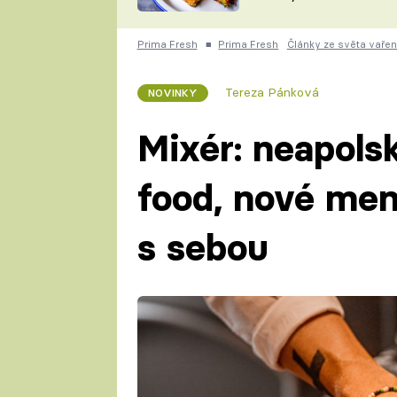
skvělý způsob, jak
ZDENĚK
zpracovat přerostlé
ČESKO NA TALÍŘI
cukety
POHLREICH
Prima Fresh
■
Prima Fresh
Články ze světa vařen
KAROLÍNA,
JAROSLAV SAPÍK
DOMÁCÍ
Tereza Pánková
NOVINKY
KUCHAŘKA
KAROLÍNA
KAMBERSKÁ
Mixér: neapols
food, nové men
s sebou