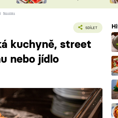
nepotřebujete troubu
ŠÉFREDAK
VYCHYTÁVKY
í
Novinky
SOUTĚŽ FR
NA NÁKUPECH
ČASOPIS
Hi
SDÍLET
ká kuchyně, street
u nebo jídlo