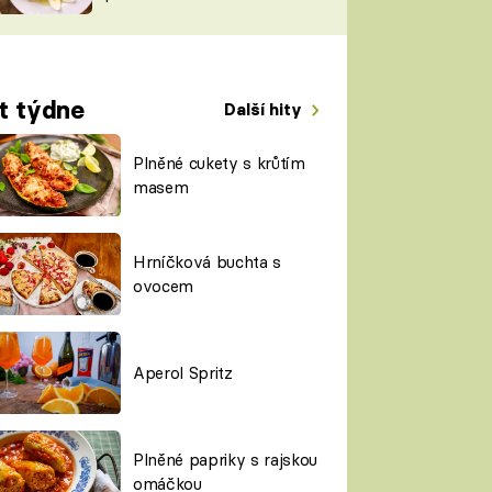
TORKY
ESH
t týdne
Další hity
Plněné cukety s krůtím
masem
Hrníčková buchta s
ovocem
Aperol Spritz
Plněné papriky s rajskou
omáčkou