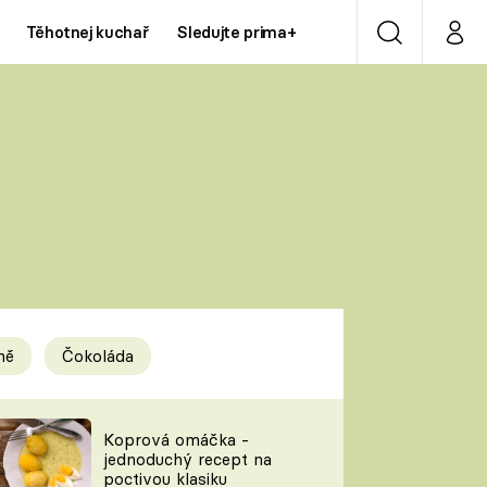
Těhotnej kuchař
Sledujte prima+
Vyhledávání
Můj p
Prima+
Y
CNN Prima NEWS
Prima ZOOM
ÍDLA
Prima LIVING
Prima Ženy
ně
Čokoláda
Prima LAJK
y
Koprová omáčka -
jednoduchý recept na
Sledujte nás
poctivou klasiku