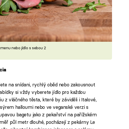
 menu nebo jídlo s sebou 2
cia
dete na snídani, rychlý oběd nebo zakousnout
abídky si vždy vyberete jídlo pro každou
 z vláčného těsta, které by záviděli i Italové,
 sýrem halloumi nebo ve veganské verzi s
řupavou bagetu jako z pekařství na pařížském
ěř půl metr dlouhé, pocházejí z pekárny Le