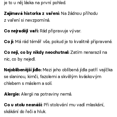
je to u něj láska na první pohled.
Na žádnou příhodu
Zajímavá historka z vaření:
z vaření si nevzpomíná.
Rád připravuje vývar.
Co nejraději vaří:
Má rád téměř vše, pokud je to kvalitně připravené.
Co jí:
Zatím nenarazil na
Co nejí, co by nikdy neochutnal:
nic, co by nejedl.
Mezi jeho oblíbená jídla patří vajíčka
Nejoblíbenější jídlo:
se slaninou, kimči, fazolemi a skvělým kváskovým
chlebem s máslem a solí.
Alergii na potraviny nemá.
Alergie:
Při stolování mu vadí mlaskání,
Co u stolu nesnáší:
skákání do řeči a hluk.