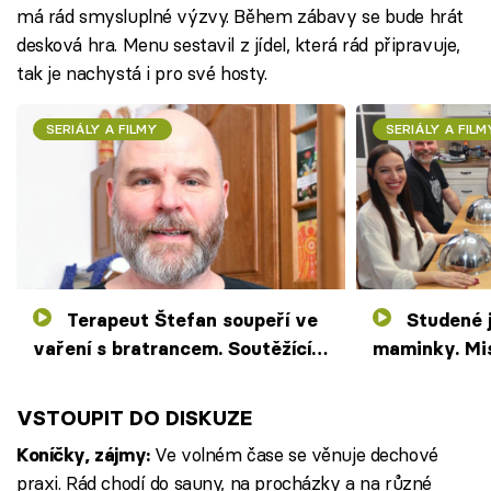
má rád smysluplné výzvy. Během zábavy se bude hrát
desková hra. Menu sestavil z jídel, která rád připravuje,
tak je nachystá i pro své hosty.
SERIÁLY A FILMY
SERIÁLY A FILM
Terapeut Štefan soupeří ve
Studené jídlo a rázná pomoc
vaření s bratrancem. Soutěžící
maminky. Mis
myslí, že má výhodu
seberozvoje s
VSTOUPIT DO DISKUZE
Ve volném čase se věnuje dechové
Koníčky, zájmy:
praxi. Rád chodí do sauny, na procházky a na různé