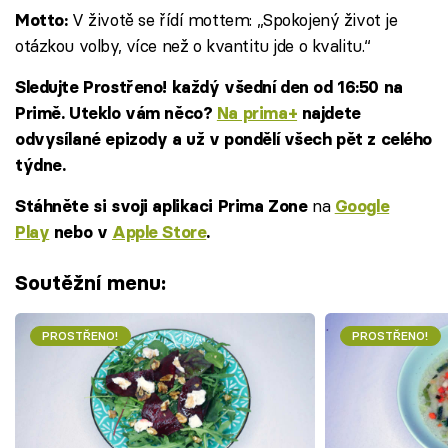
V životě se řídí mottem: „Spokojený život je
Motto:
otázkou volby, více než o kvantitu jde o kvalitu.“
Sledujte Prostřeno! každý všední den od 16:50 na
Primě. Uteklo vám něco?
Na prima+
najdete
odvysílané epizody a už v pondělí všech pět z celého
týdne.
na
Stáhněte si svoji aplikaci Prima Zone
Google
Play
nebo v
Apple Store
.
Soutěžní menu:
PROSTŘENO!
PROSTŘENO!