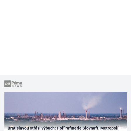
Bratislavou otřásl výbuch: Hoří rafinerie Slovnaft. Metropolí