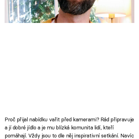
Škola vaření
engagement manažer.
Recepty z TV
Speciál: Cuketa
Těhotnej kuchař
Sledujte prima+
Přihlášení
Sledujte nás
Proč přijal nabídku vařit před kamerami? Rád připravuje
a jí dobré jídlo a je mu blízká komunita lidí, kteří
pomáhají. Vždy jsou to dle něj inspirativní setkání. Navíc