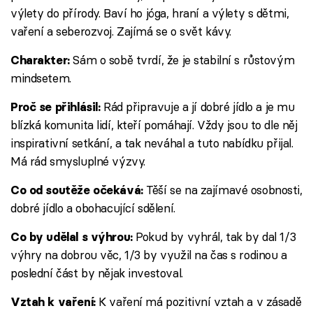
výlety do přírody. Baví ho jóga, hraní a výlety s dětmi,
vaření a seberozvoj. Zajímá se o svět kávy.
Sám o sobě tvrdí, že je stabilní s růstovým
Charakter:
mindsetem.
Rád připravuje a jí dobré jídlo a je mu
Proč se přihlásil:
blízká komunita lidí, kteří pomáhají. Vždy jsou to dle něj
inspirativní setkání, a tak neváhal a tuto nabídku přijal.
Má rád smysluplné výzvy.
Těší se na zajímavé osobnosti,
Co od soutěže očekává:
dobré jídlo a obohacující sdělení.
Pokud by vyhrál, tak by dal 1/3
Co by udělal s výhrou:
výhry na dobrou věc, 1/3 by využil na čas s rodinou a
poslední část by nějak investoval.
K vaření má pozitivní vztah a v zásadě
Vztah k vaření: