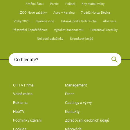
Změna času
Partie
Počasí
Kdy budou volby
ZOO Nové začátky
Auto – katalog
7 pádů Honzy Dědka
Volby 2025
Svařené víno
Tatarák podle Pohlreicha
Aloe vera
Pěstování lichořeřišnice
Výpočet ascendentu
Tvarohové knedlíky
Nejlepší palačinky
Švestkový koláč
O FTV Prima
Management
Volná místa
Press
Reklama
Castingy a výzvy
HbbTV
Kontakty
Podmínky užívání
Zpracování osobních údajů
Cookies
Nápověda