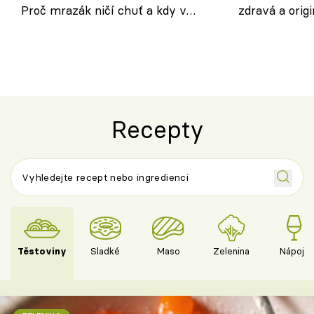
Proč mrazák ničí chuť a kdy v
zdravá a origi
horku vsadit na šnyt?
klasiky
Recepty
Těstoviny
Sladké
Maso
Zelenina
Nápoje