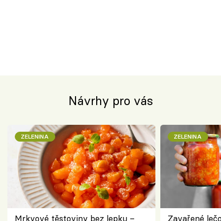
Návrhy pro vás
ZELENINA
ZELENINA
Mrkvové těstoviny bez lepku –
Zavařené lečo