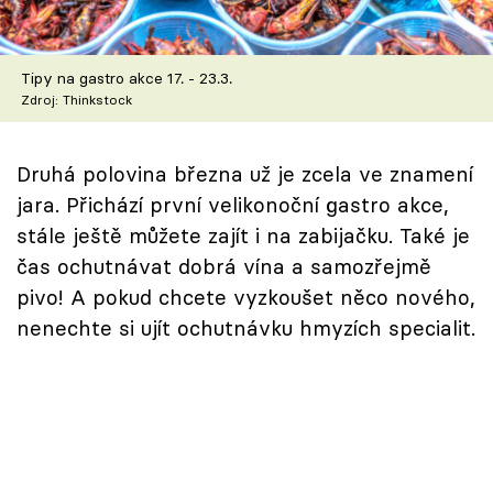
Škola vaření
Recepty z TV
Tipy na gastro akce 17. - 23.3.
Zdroj: Thinkstock
Speciál: Cuketa
Druhá polovina března už je zcela ve znamení
Těhotnej kuchař
jara. Přichází první velikonoční gastro akce,
stále ještě můžete zajít i na zabijačku. Také je
Sledujte prima+
čas ochutnávat dobrá vína a samozřejmě
pivo! A pokud chcete vyzkoušet něco nového,
Přihlášení
nenechte si ujít ochutnávku hmyzích specialit.
Sledujte nás