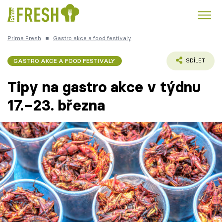
Prima Fresh
■
Gastro akce a food festivaly
Kuře
Polévky k večeři
Rychlé večeře
Trendy:
GASTRO AKCE A FOOD FESTIVALY
SDÍLET
Česká kuchyně
Čokoláda
Tipy na gastro akce v týdnu
17.–23. března
Témata
Recepty
Články
TV Program