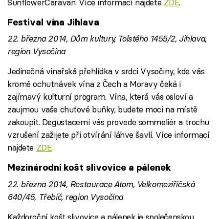
SunflowerCaravan. Více informací najdete
ZDE
.
Festival vína Jihlava
22. března 2014, Dům kultury, Tolstého 1455/2, Jihlava,
region Vysočina
Jedinečná vinařská přehlídka v srdci Vysočiny, kde vás
kromě ochutnávek vína z Čech a Moravy čeká i
zajímavý kulturní program. Vína, která vás osloví a
zaujmou vaše chuťové buňky, budete moci na místě
zakoupit. Degustacemi vás provede sommeliér a trochu
vzrušení zažijete při otvírání láhve šavlí. Více informací
najdete
ZDE
.
Mezinárodní košt slivovice a pálenek
22. března 2014, Restaurace Atom, Velkomeziříčská
640/45, Třebíč, region Vysočina
Každoroční košt slivovice a pálenek je společenskou