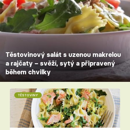
Těstovinový salát s uzenou makrelou
a rajčaty – svěží, sytý a připravený
během chvilky
TĚSTOVINY