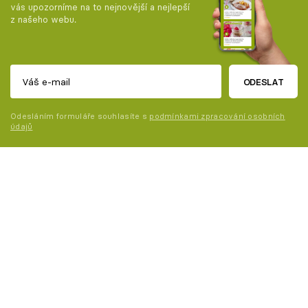
vás upozorníme na to nejnovější a nejlepší
z našeho webu.
ODESLAT
Odesláním formuláře souhlasíte s
podmínkami zpracování osobních
údajů