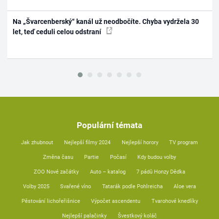
Na „Švarcenberský“ kanál už neodbočíte. Chyba vydržela 30
let, teď ceduli celou odstraní
Populární témata
Jak zhubnout
Nejlepší filmy 2024
Nejlepší horory
TV program
Změna času
Partie
Počasí
Kdy budou volby
ZOO Nové začátky
Auto – katalog
7 pádů Honzy Dědka
Volby 2025
Svařené víno
Tatarák podle Pohlreicha
Aloe vera
Pěstování lichořeřišnice
Výpočet ascendentu
Tvarohové knedlíky
Nejlepší palačinky
Švestkový koláč