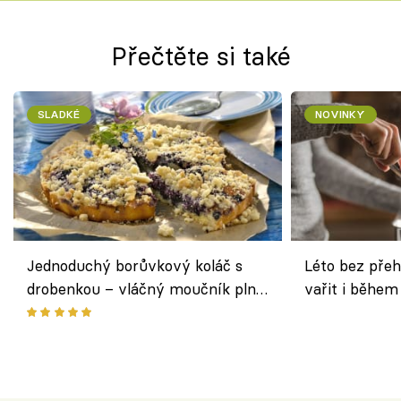
Přečtěte si také
SLADKÉ
NOVINKY
Jednoduchý borůvkový koláč s
Léto bez přeh
drobenkou – vláčný moučník plný
vařit i během
ovoce