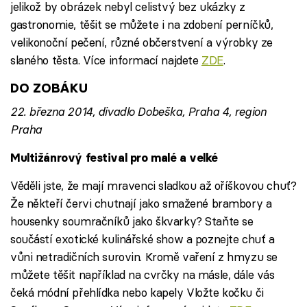
jelikož by obrázek nebyl celistvý bez ukázky z
gastronomie, těšit se můžete i na zdobení perníčků,
velikonoční pečení, různé občerstvení a výrobky ze
slaného těsta. Více informací najdete
ZDE
.
DO ZOBÁKU
22. března 2014, divadlo Dobeška, Praha 4, region
Praha
Multižánrový festival pro malé a velké
Věděli jste, že mají mravenci sladkou až oříškovou chuť?
Že někteří červi chutnají jako smažené brambory a
housenky soumračníků jako škvarky? Staňte se
součástí exotické kulinářské show a poznejte chuť a
vůni netradičních surovin. Kromě vaření z hmyzu se
můžete těšit například na cvrčky na másle, dále vás
čeká módní přehlídka nebo kapely Vložte kočku či