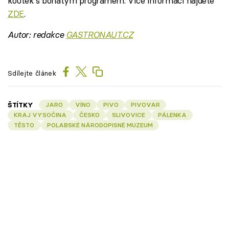
koutek s bohatým programem. Více informací najdete
ZDE
.
Autor: redakce
GASTRONAUT.CZ
Sdílejte článek
ŠTÍTKY
JARO
VÍNO
PIVO
PIVOVAR
KRAJ VYSOČINA
ČESKO
SLIVOVICE
PÁLENKA
TĚSTO
POLABSKÉ NÁRODOPISNÉ MUZEUM