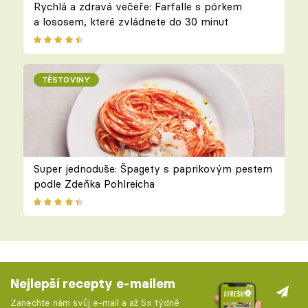
Rychlá a zdravá večeře: Farfalle s pórkem
a lososem, které zvládnete do 30 minut
TĚSTOVINY
Super jednoduše: Špagety s paprikovým pestem
podle Zdeňka Pohlreicha
Nejlepší recepty e-mailem
Zanechte nám svůj e-mail a až 5x týdně