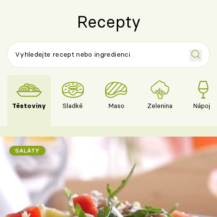
Recepty
Těstoviny
Sladké
Maso
Zelenina
Nápoje
SALÁTY