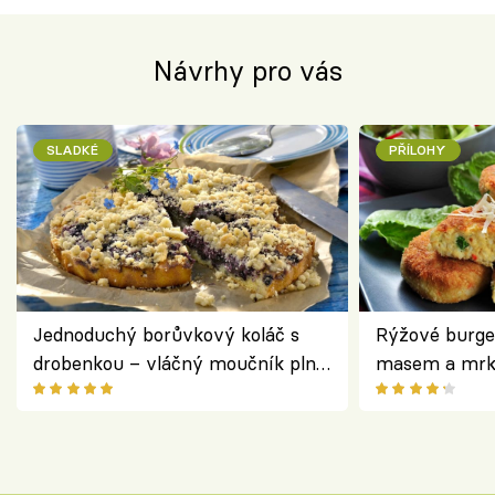
Návrhy pro vás
SLADKÉ
PŘÍLOHY
Jednoduchý borůvkový koláč s
Rýžové burge
drobenkou – vláčný moučník plný
masem a mrk
ovoce
salátem – leh