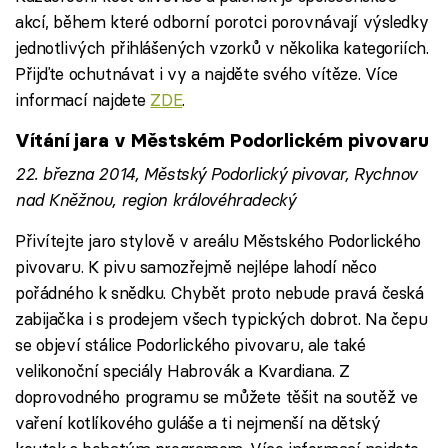
akcí, během které odborní porotci porovnávají výsledky
jednotlivých přihlášených vzorků v několika kategoriích.
Přijďte ochutnávat i vy a najděte svého vítěze. Více
informací najdete
ZDE
.
Vítání jara v Městském Podorlickém pivovaru
22. března 2014, Městský Podorlický pivovar, Rychnov
nad Kněžnou, region královéhradecký
Přivítejte jaro stylově v areálu Městského Podorlického
pivovaru. K pivu samozřejmě nejlépe lahodí něco
pořádného k snědku. Chybět proto nebude pravá česká
zabijačka i s prodejem všech typických dobrot. Na čepu
se objeví stálice Podorlického pivovaru, ale také
velikonoční speciály Habrovák a Kvardiana. Z
doprovodného programu se můžete těšit na soutěž ve
vaření kotlíkového guláše a ti nejmenší na dětský