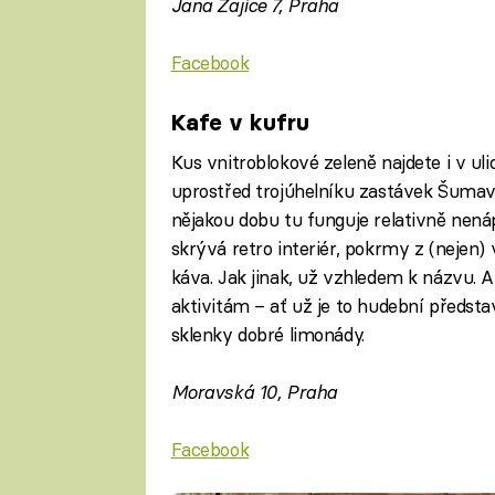
Jana Zajíce 7, Praha
Facebook
Kafe v kufru
Kus vnitroblokové zeleně najdete i v ul
uprostřed trojúhelníku zastávek Šuma
nějakou dobu tu funguje relativně nená
skrývá retro interiér, pokrmy z (nejen
káva. Jak jinak, už vzhledem k názvu. 
aktivitám – ať už je to hudební předsta
sklenky dobré limonády.
Moravská 10, Praha
Facebook