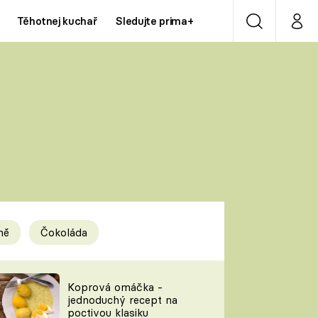
Těhotnej kuchař
Sledujte prima+
Vyhledávání
Můj p
Prima+
Y
CNN Prima NEWS
Prima ZOOM
ÍDLA
Prima LIVING
Prima Ženy
ně
Čokoláda
Prima LAJK
y
Koprová omáčka -
jednoduchý recept na
Sledujte nás
poctivou klasiku