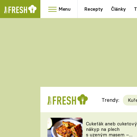
Menu
Recepty
Články
T
Oblíbené
Přílohy
recepty
HRANOLKY
HOUBY
KNEDLÍKY
DÝNĚ
KAŠE
RYCHLOVKY
Trendy:
Kuř
Populární
Videorecept
Cukeťák aneb cuketový
nákyp na plech
kuchaři
s uzeným masem –
TEĎ VAŘÍ ŠÉF!