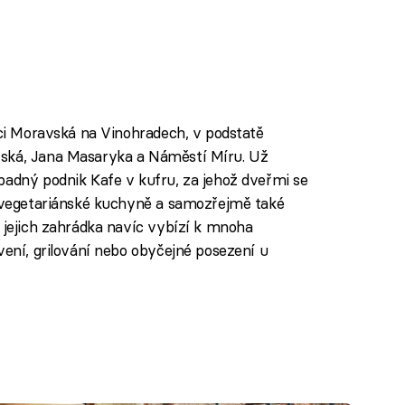
ici Moravská na Vinohradech, v podstatě
vská, Jana Masaryka a Náměstí Míru. Už
padný podnik Kafe v kufru, za jehož dveřmi se
) vegetariánské kuchyně a samozřejmě také
A jejich zahrádka navíc vybízí k mnoha
vení, grilování nebo obyčejné posezení u