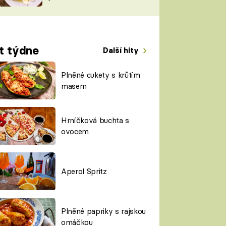
TORKY
ESH
t týdne
Další hity
Plněné cukety s krůtím
masem
Hrníčková buchta s
ovocem
Aperol Spritz
Plněné papriky s rajskou
omáčkou