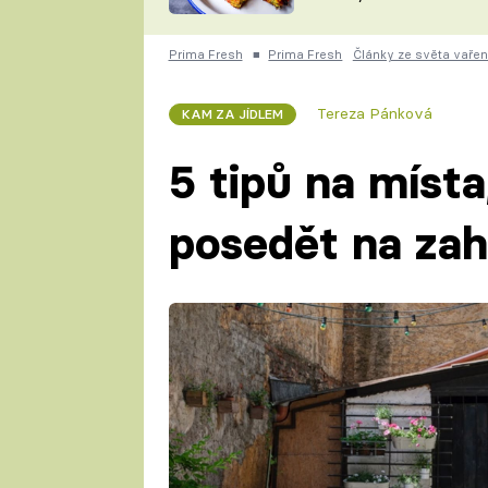
skvělý způsob, jak
ZDENĚK
zpracovat přerostlé
ČESKO NA TALÍŘI
cukety
POHLREICH
Prima Fresh
■
Prima Fresh
Články ze světa vařen
KAROLÍNA,
JAROSLAV SAPÍK
DOMÁCÍ
Tereza Pánková
KAM ZA JÍDLEM
KUCHAŘKA
KAROLÍNA
KAMBERSKÁ
5 tipů na míst
posedět na za