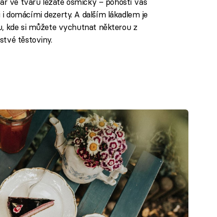
bar ve tvaru ležaté osmičky – pohostí vás
i domácími dezerty. A dalším lákadlem je
u, kde si můžete vychutnat některou z
tvé těstoviny.