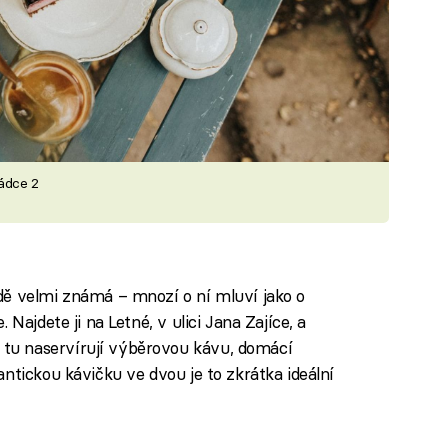
rádce 2
dě velmi známá – mnozí o ní mluví jako o
Najdete ji na Letné, v ulici Jana Zajíce, a
u naservírují výběrovou kávu, domácí
ntickou kávičku ve dvou je to zkrátka ideální