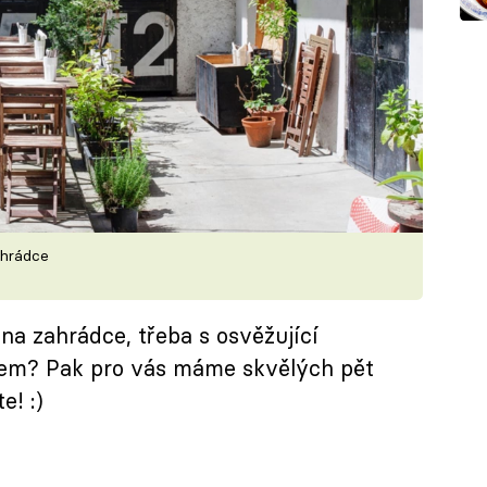
ahrádce
na zahrádce, třeba s osvěžující
em? Pak pro vás máme skvělých pět
e! :)