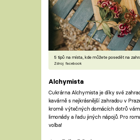
5 tipů na místa, kde můžete posedět na zah
Zdroj: facebook
Alchymista
Cukrárna Alchymista je díky své zahra
kavárně s nejkrásnější zahradou v Praze. 
kromě výtečných domácích dotrů vám t
limonády a řadu jiných nápojů. Pro roma
volba!