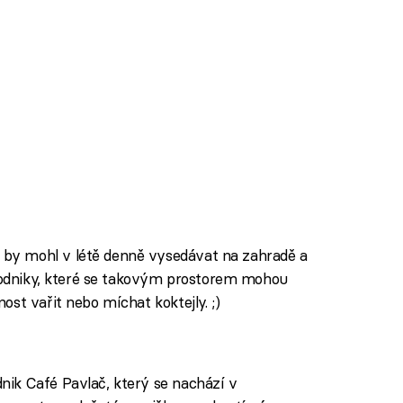
y mohl v létě denně vysedávat na zahradě a
 podniky, které se takovým prostorem mohou
st vařit nebo míchat koktejly. ;)
ik Café Pavlač, který se nachází v