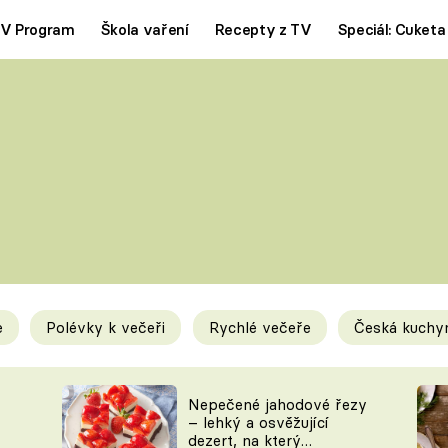
V Program
Škola vaření
Recepty z TV
Speciál: Cuketa
Polévky
Saláty
ČESKÁ KLASIKA
TĚSTOVIN
SILNÉ VÝVARY
SLADKÉ
KRÉMOVÉ
BEZMASÁ J
e
Polévky k večeři
Rychlé večeře
Česká kuchy
y
Tipy a triky
Novink
Nepečené jahodové řezy
– lehký a osvěžující
dezert, na který
KAM ZA JÍDLEM
BLOG