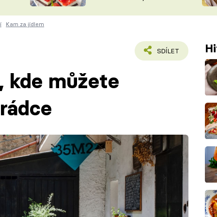
nepotřebujete troubu
ŠÉFREDAK
VYCHYTÁVKY
í
Kam za jídlem
SOUTĚŽ FR
NA NÁKUPECH
ČASOPIS
Hi
SDÍLET
a, kde můžete
hrádce