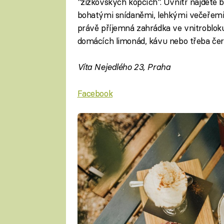
"žižkovských kopcích". Uvnitř najdete 
bohatými snídaněmi, lehkými večeřemi 
právě příjemná zahrádka ve vnitroblok
domácích limonád, kávu nebo třeba čers
Víta Nejedlého 23, Praha
Facebook