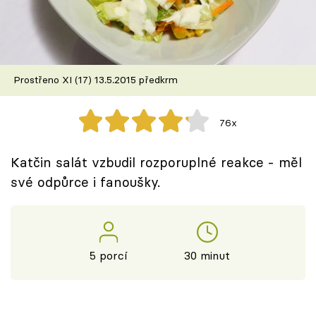
Škola vaření
Recepty z TV
Prostřeno XI (17) 13.5.2015 předkrm
Speciál: Cuketa
Těhotnej kuchař
76x
Sledujte prima+
Katčin salát vzbudil rozporuplné reakce - měl
své odpůrce i fanoušky.
Přihlášení
Sledujte nás
5 porcí
30 minut