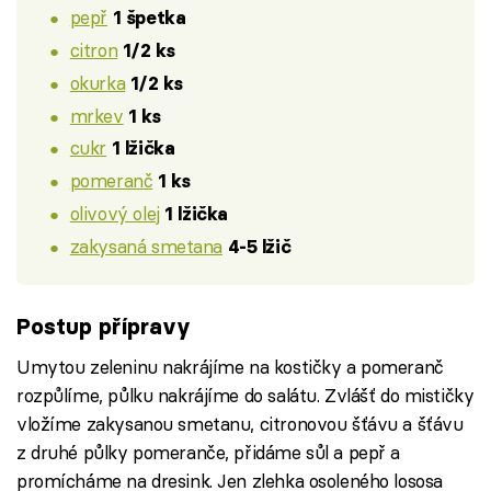
pepř
1 špetka
citron
1/2 ks
okurka
1/2 ks
mrkev
1 ks
cukr
1 lžička
pomeranč
1 ks
olivový olej
1 lžička
zakysaná smetana
4-5 lžič
Postup přípravy
Umytou zeleninu nakrájíme na kostičky a pomeranč
rozpůlíme, půlku nakrájíme do salátu. Zvlášť do mističky
vložíme zakysanou smetanu, citronovou šťávu a šťávu
z druhé půlky pomeranče, přidáme sůl a pepř a
promícháme na dresink. Jen zlehka osoleného lososa