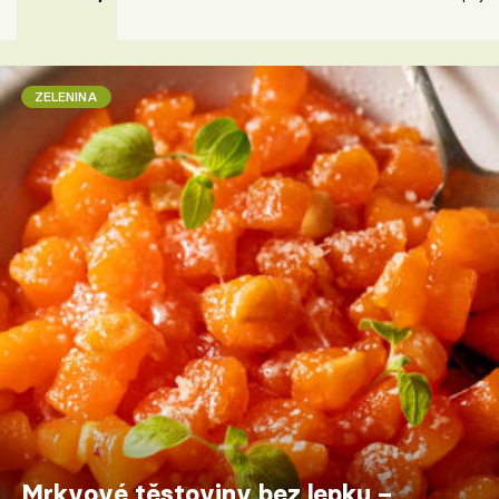
ZELENINA
Mrkvové těstoviny bez lepku –