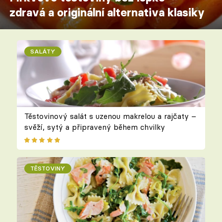
zdravá a originální alternativa klasiky
SALÁTY
Těstovinový salát s uzenou makrelou a rajčaty –
svěží, sytý a připravený během chvilky
TĚSTOVINY