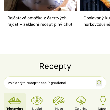
Rajčatová omáčka z čerstvých
Obalovaný kuř
rajčat – základní recept plný chuti
horkovzdušné 
novém pojetí
Olivera
Recepty
Těstoviny
Sladké
Maso
Zelenina
Nápoje