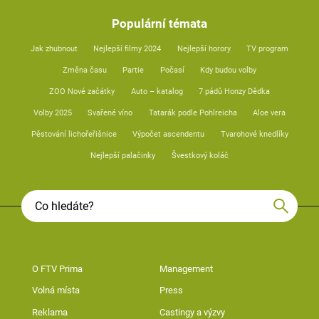
Populární témata
Jak zhubnout
Nejlepší filmy 2024
Nejlepší horory
TV program
Změna času
Partie
Počasí
Kdy budou volby
ZOO Nové začátky
Auto – katalog
7 pádů Honzy Dědka
Volby 2025
Svařené víno
Tatarák podle Pohlreicha
Aloe vera
Pěstování lichořeřišnice
Výpočet ascendentu
Tvarohové knedlíky
Nejlepší palačinky
Švestkový koláč
O FTV Prima
Management
Volná místa
Press
Reklama
Castingy a výzvy