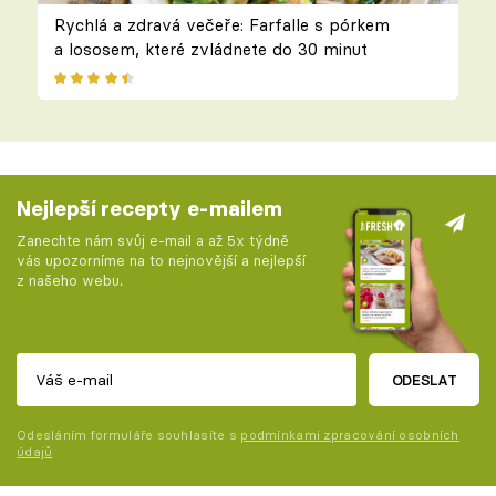
Rychlá a zdravá večeře: Farfalle s pórkem
a lososem, které zvládnete do 30 minut
Nejlepší recepty e-mailem
Zanechte nám svůj e-mail a až 5x týdně
vás upozorníme na to nejnovější a nejlepší
z našeho webu.
ODESLAT
Odesláním formuláře souhlasíte s
podmínkami zpracování osobních
údajů