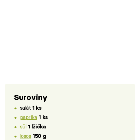
Suroviny
salát
1 ks
paprika
1 ks
sůl
1 lžička
losos
150 g