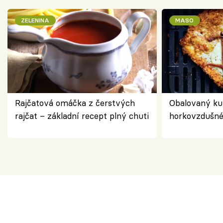
ZELENINA
MASO
Rajčatová omáčka z čerstvých
Obalovaný kuř
rajčat – základní recept plný chuti
horkovzdušné 
novém pojetí
Olivera