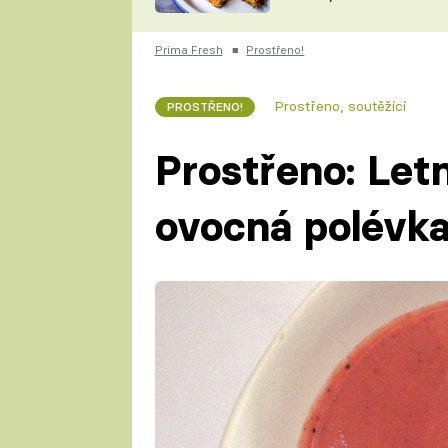
skvělý způsob, jak
ZDENĚK
zpracovat přerostlé
ČESKO NA TALÍŘI
cukety
POHLREICH
Prima Fresh
■
Prostřeno!
KAROLÍNA,
JAROSLAV SAPÍK
DOMÁCÍ
Prostřeno, soutěžící
PROSTŘENO!
KUCHAŘKA
KAROLÍNA
KAMBERSKÁ
Prostřeno: Letn
ovocná polévk