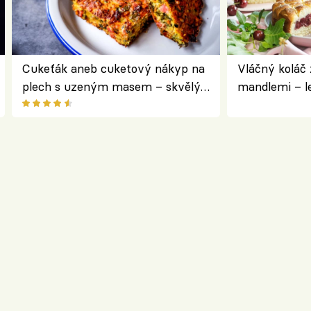
Cukeťák aneb cuketový nákyp na
Vláčný koláč 
plech s uzeným masem – skvělý
mandlemi – l
způsob, jak zpracovat přerostlé
i na oslavu
cukety