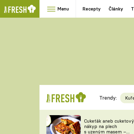
Menu
Recepty
Články
T
Oblíbené
Přílohy
recepty
HRANOLKY
HOUBY
KNEDLÍKY
DÝNĚ
KAŠE
RYCHLOVKY
Trendy:
Kuř
Populární
Videorecept
Cukeťák aneb cuketový
nákyp na plech
kuchaři
s uzeným masem –
TEĎ VAŘÍ ŠÉF!