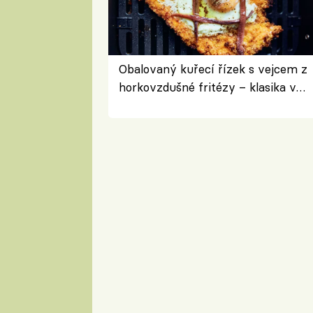
Obalovaný kuřecí řízek s vejcem z
horkovzdušné fritézy – klasika v
novém pojetí podle Jamieho
Olivera