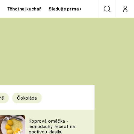
Těhotnej kuchař
Sledujte prima+
Vyhledávání
Můj p
Prima+
Y
CNN Prima NEWS
Prima ZOOM
ÍDLA
Prima LIVING
Prima Ženy
ně
Čokoláda
Prima LAJK
y
Koprová omáčka -
jednoduchý recept na
Sledujte nás
poctivou klasiku