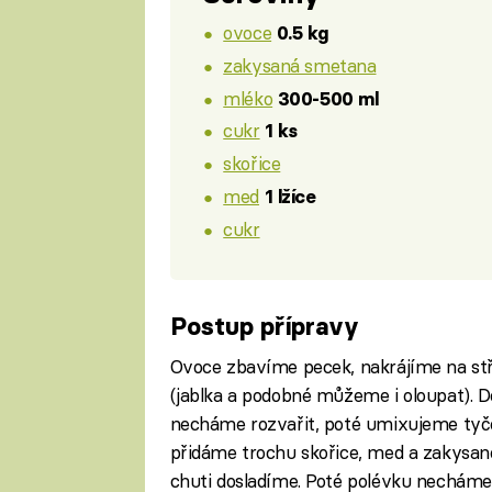
ovoce
0.5 kg
zakysaná smetana
mléko
300-500 ml
cukr
1 ks
skořice
med
1 lžíce
cukr
Postup přípravy
Ovoce zbavíme pecek, nakrájíme na střed
(jablka a podobné můžeme i oloupat). 
necháme rozvařit, poté umixujeme tyč
přidáme trochu skořice, med a zakysan
chuti dosladíme. Poté polévku nechám