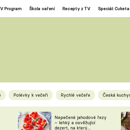
V Program
Škola vaření
Recepty z TV
Speciál: Cuketa
Polévky
Saláty
ČESKÁ KLASIKA
TĚSTOVIN
SILNÉ VÝVARY
SLADKÉ
KRÉMOVÉ
BEZMASÁ J
e
Polévky k večeři
Rychlé večeře
Česká kuchy
y
Tipy a triky
Novink
Nepečené jahodové řezy
– lehký a osvěžující
dezert, na který
KAM ZA JÍDLEM
BLOG