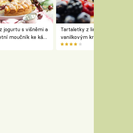
z jogurtu s višněmi a
Tartaletky z lineckého těsta s
etní moučník ke kávě
vanilkovým krémem a lesním
ovocem podle Bread Society