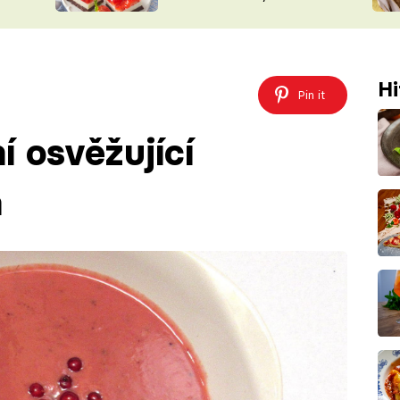
nepotřebujete troubu
ŠÉFREDAK
VYCHYTÁVKY
SOUTĚŽ FR
NA NÁKUPECH
ČASOPIS
Hi
Pin it
í osvěžující
a