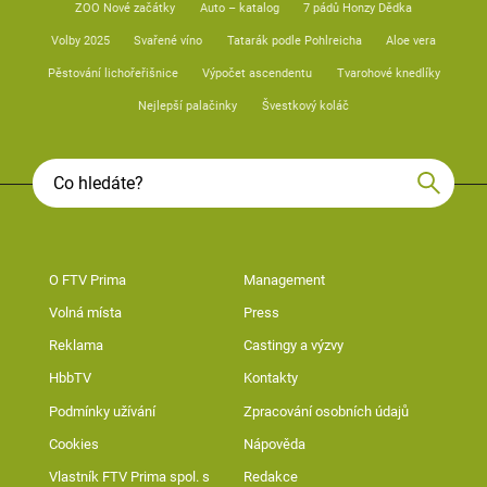
ZOO Nové začátky
Auto – katalog
7 pádů Honzy Dědka
Volby 2025
Svařené víno
Tatarák podle Pohlreicha
Aloe vera
Pěstování lichořeřišnice
Výpočet ascendentu
Tvarohové knedlíky
Nejlepší palačinky
Švestkový koláč
O FTV Prima
Management
Volná místa
Press
Reklama
Castingy a výzvy
HbbTV
Kontakty
Podmínky užívání
Zpracování osobních údajů
Cookies
Nápověda
Vlastník FTV Prima spol. s
Redakce