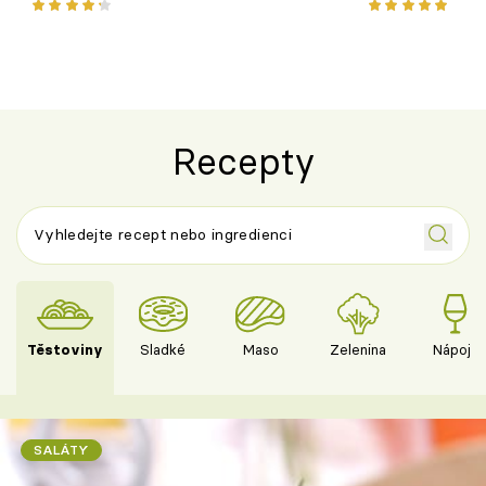
pokrm z jednoho hrnce
bezlepkový o
českým sýre
Recepty
Těstoviny
Sladké
Maso
Zelenina
Nápoje
SALÁTY