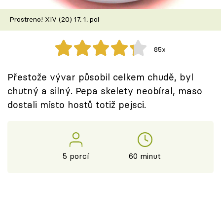
Škola vaření
Prostreno! XIV (20) 17. 1. pol
Recepty z TV
85x
Speciál: Cuketa
Přestože vývar působil celkem chudě, byl
Těhotnej kuchař
chutný a silný. Pepa skelety neobíral, maso
dostali místo hostů totiž pejsci.
Sledujte prima+
Přihlášení
5 porcí
60 minut
Sledujte nás