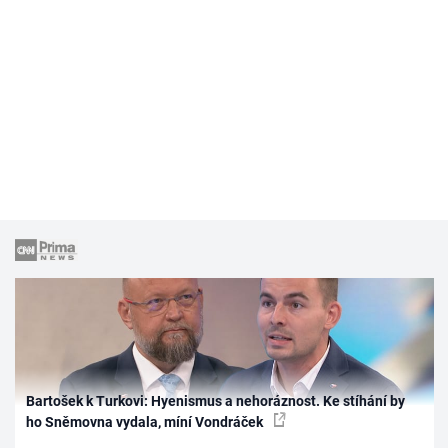
Bartošek k Turkovi: Hyenismus a nehoráznost. Ke stíhání by
ho Sněmovna vydala, míní Vondráček