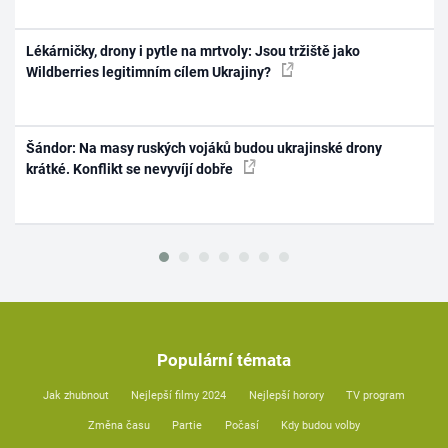
Lékárničky, drony i pytle na mrtvoly: Jsou tržiště jako
Wildberries legitimním cílem Ukrajiny?
Šándor: Na masy ruských vojáků budou ukrajinské drony
krátké. Konflikt se nevyvíjí dobře
Populární témata
Jak zhubnout
Nejlepší filmy 2024
Nejlepší horory
TV program
Změna času
Partie
Počasí
Kdy budou volby