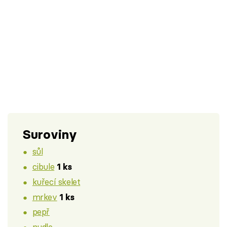
Suroviny
sůl
cibule
1 ks
kuřecí skelet
mrkev
1 ks
pepř
nudle