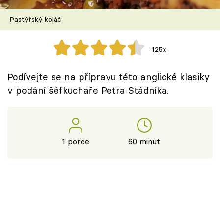
Škola vaření
Pastýřský koláč
Recepty z TV
125x
Speciál: Cuketa
Podívejte se na přípravu této anglické klasiky
Těhotnej kuchař
v podání šéfkuchaře Petra Stádníka.
Sledujte prima+
Přihlášení
1 porce
60 minut
Sledujte nás