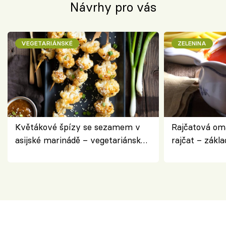
Návrhy pro vás
VEGETARIÁNSKÉ
ZELENINA
Květákové špízy se sezamem v
Rajčatová om
asijské marinádě – vegetariánská
rajčat – zákla
chuťovka z grilu