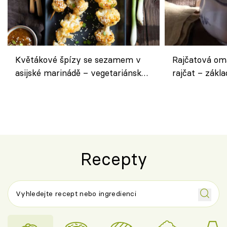
Květákové špízy se sezamem v
Rajčatová om
asijské marinádě – vegetariánská
rajčat – zákla
chuťovka z grilu
Recepty