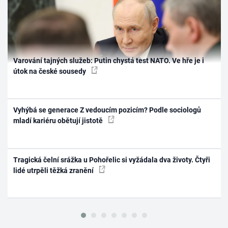
Varování tajných služeb: Putin chystá test NATO. Ve hře je i
útok na české sousedy
Vyhýbá se generace Z vedoucím pozicím? Podle sociologů
mladí kariéru obětují jistotě
Tragická čelní srážka u Pohořelic si vyžádala dva životy. Čtyři
lidé utrpěli těžká zranění