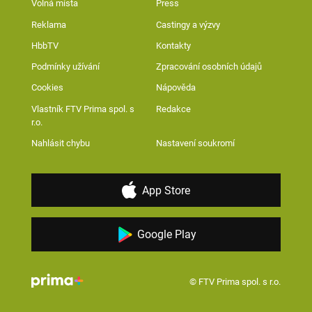
Volná místa
Press
Reklama
Castingy a výzvy
HbbTV
Kontakty
Podmínky užívání
Zpracování osobních údajů
Cookies
Nápověda
Vlastník FTV Prima spol. s
Redakce
r.o.
Nahlásit chybu
Nastavení soukromí
App Store
Google Play
© FTV Prima spol. s r.o.