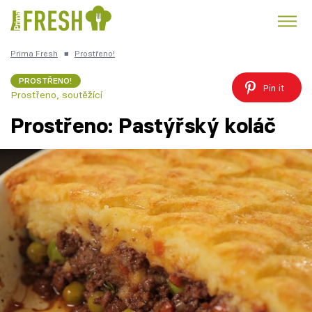
Prima Fresh
■
Prostřeno!
Kuře
Polévky k večeři
Rychlé večeře
Trendy:
PROSTŘENO!
Pin it
Prostřeno, soutěžící
Česká kuchyně
Čokoláda
Prostřeno: Pastýřský koláč
Témata
Recepty
Články
TV Program