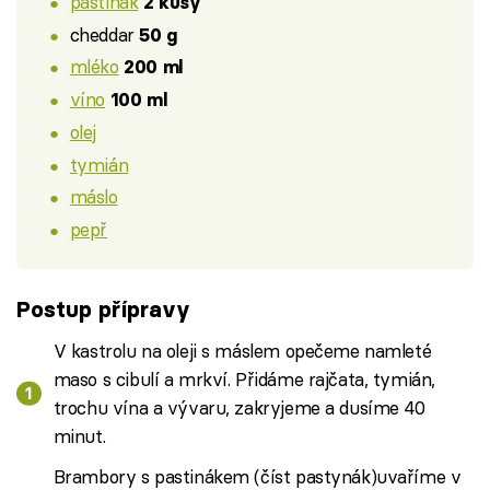
pastiňák
2 kusy
cheddar
50 g
mléko
200 ml
víno
100 ml
olej
tymián
máslo
pepř
Postup přípravy
V kastrolu na oleji s máslem opečeme namleté
maso s cibulí a mrkví. Přidáme rajčata, tymián,
trochu vína a vývaru, zakryjeme a dusíme 40
minut.
Brambory s pastinákem (číst pastynák)uvaříme v