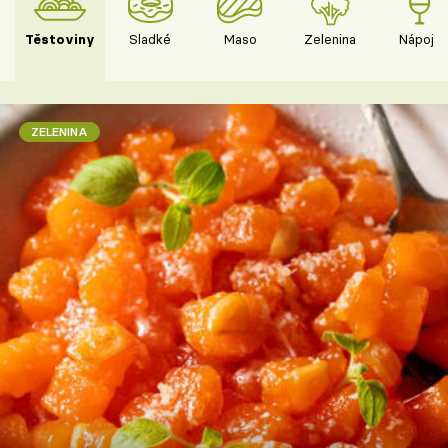
Těstoviny
Sladké
Maso
Zelenina
Nápoje
ZELENINA