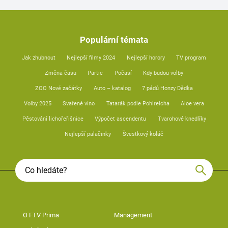
Populární témata
Jak zhubnout
Nejlepší filmy 2024
Nejlepší horory
TV program
Změna času
Partie
Počasí
Kdy budou volby
ZOO Nové začátky
Auto – katalog
7 pádů Honzy Dědka
Volby 2025
Svařené víno
Tatarák podle Pohlreicha
Aloe vera
Pěstování lichořeřišnice
Výpočet ascendentu
Tvarohové knedlíky
Nejlepší palačinky
Švestkový koláč
O FTV Prima
Management