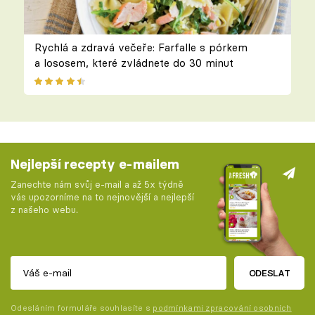
Rychlá a zdravá večeře: Farfalle s pórkem
a lososem, které zvládnete do 30 minut
Nejlepší recepty e-mailem
Zanechte nám svůj e-mail a až 5x týdně
vás upozorníme na to nejnovější a nejlepší
z našeho webu.
ODESLAT
Odesláním formuláře souhlasíte s
podmínkami zpracování osobních