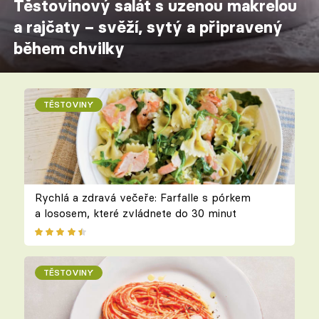
Těstovinový salát s uzenou makrelou
a rajčaty – svěží, sytý a připravený
během chvilky
TĚSTOVINY
Rychlá a zdravá večeře: Farfalle s pórkem
a lososem, které zvládnete do 30 minut
TĚSTOVINY