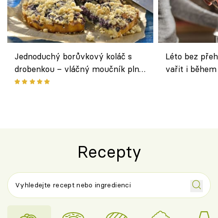
Jednoduchý borůvkový koláč s
Léto bez přeh
drobenkou – vláčný moučník plný
vařit i během
ovoce
Recepty