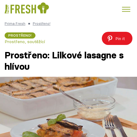
Prima Fresh
■
Prostřeno!
Kuře
Polévky k večeři
Rychlé večeře
Trendy:
PROSTŘENO!
Pin it
Prostřeno, soutěžící
Česká kuchyně
Čokoláda
Prostřeno: Lilkové lasagne s
hlívou
Témata
Recepty
Články
TV Program