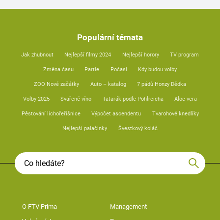
Populární témata
Jak zhubnout
Nejlepší filmy 2024
Nejlepší horory
TV program
Změna času
Partie
Počasí
Kdy budou volby
ZOO Nové začátky
Auto – katalog
7 pádů Honzy Dědka
Volby 2025
Svařené víno
Tatarák podle Pohlreicha
Aloe vera
Pěstování lichořeřišnice
Výpočet ascendentu
Tvarohové knedlíky
Nejlepší palačinky
Švestkový koláč
O FTV Prima
Management