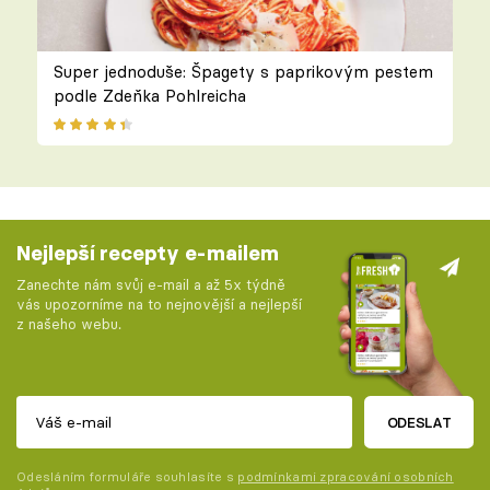
Super jednoduše: Špagety s paprikovým pestem
podle Zdeňka Pohlreicha
Nejlepší recepty e-mailem
Zanechte nám svůj e-mail a až 5x týdně
vás upozorníme na to nejnovější a nejlepší
z našeho webu.
ODESLAT
Odesláním formuláře souhlasíte s
podmínkami zpracování osobních