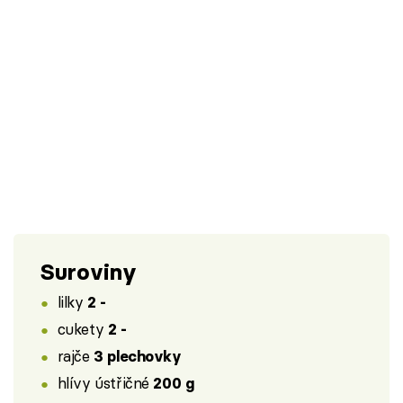
Suroviny
lilky
2 -
cukety
2 -
rajče
3 plechovky
hlívy ústřičné
200 g