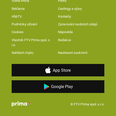
Volná místa
Press
Reklama
Castingy a výzvy
HbbTV
Kontakty
Podmínky užívání
Zpracování osobních údajů
Cookies
Nápověda
Vlastník FTV Prima spol. s
Redakce
r.o.
Nahlásit chybu
Nastavení soukromí
App Store
Google Play
© FTV Prima spol. s r.o.