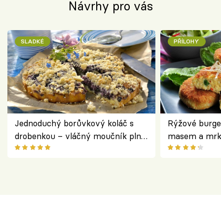
Návrhy pro vás
SLADKÉ
PŘÍLOHY
Jednoduchý borůvkový koláč s
Rýžové burge
drobenkou – vláčný moučník plný
masem a mrk
ovoce
salátem – leh