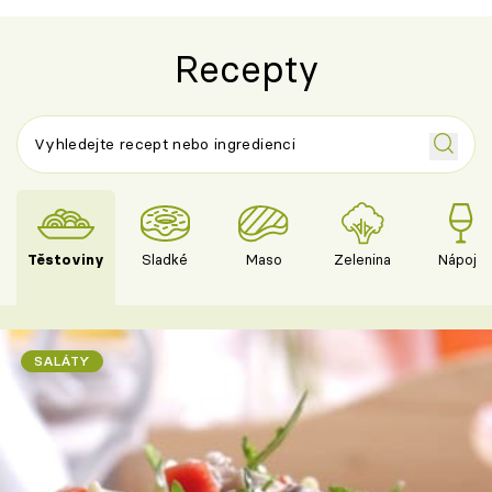
Recepty
Těstoviny
Sladké
Maso
Zelenina
Nápoje
SALÁTY