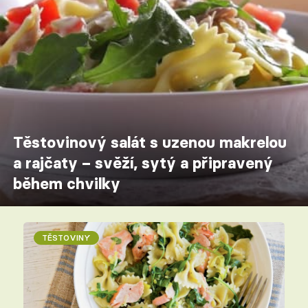
Těstovinový salát s uzenou makrelou
a rajčaty – svěží, sytý a připravený
během chvilky
TĚSTOVINY