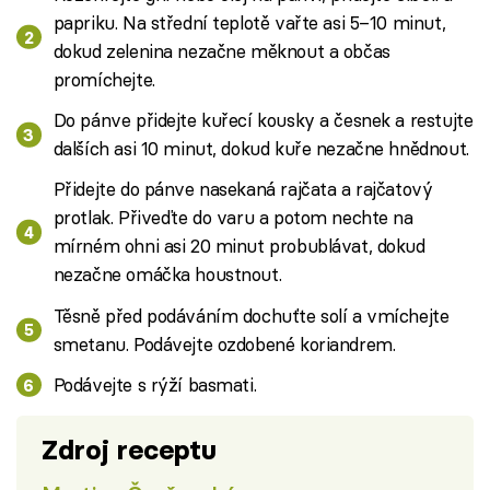
papriku. Na střední teplotě vařte asi 5–10 minut,
dokud zelenina nezačne měknout a občas
promíchejte.
Do pánve přidejte kuřecí kousky a česnek a restujte
dalších asi 10 minut, dokud kuře nezačne hnědnout.
Přidejte do pánve nasekaná rajčata a rajčatový
protlak. Přiveďte do varu a potom nechte na
mírném ohni asi 20 minut probublávat, dokud
nezačne omáčka houstnout.
Těsně před podáváním dochuťte solí a vmíchejte
smetanu. Podávejte ozdobené koriandrem.
Podávejte s rýží basmati.
Zdroj receptu