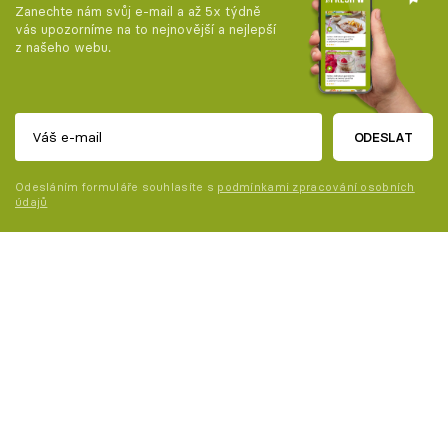
Zanechte nám svůj e-mail a až 5x týdně
vás upozorníme na to nejnovější a nejlepší
z našeho webu.
ODESLAT
Odesláním formuláře souhlasíte s
podmínkami zpracování osobních
údajů