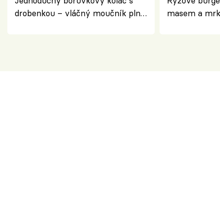
Jednoduchý borůvkový koláč s
Rýžové burge
drobenkou – vláčný moučník plný
masem a mrk
ovoce
salátem – leh