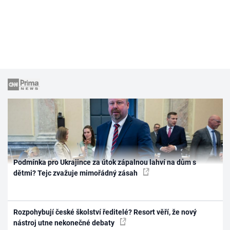
Podmínka pro Ukrajince za útok zápalnou lahví na dům s
dětmi? Tejc zvažuje mimořádný zásah
Rozpohybují české školství ředitelé? Resort věří, že nový
nástroj utne nekonečné debaty