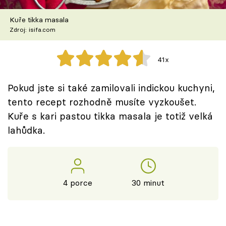
Škola vaření
Kuře tikka masala
Zdroj: isifa.com
Recepty z TV
Speciál: Cuketa
41x
Těhotnej kuchař
Pokud jste si také zamilovali indickou kuchyni,
tento recept rozhodně musíte vyzkoušet.
Sledujte prima+
Kuře s kari pastou tikka masala je totiž velká
lahůdka.
Přihlášení
Sledujte nás
4 porce
30 minut