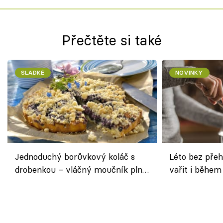
Přečtěte si také
SLADKÉ
NOVINKY
Jednoduchý borůvkový koláč s
Léto bez přeh
drobenkou – vláčný moučník plný
vařit i během
ovoce