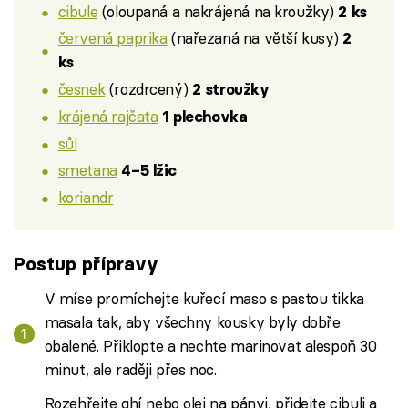
cibule
(oloupaná a nakrájená na kroužky)
2 ks
červená paprika
(nařezaná na větší kusy)
2
ks
česnek
(rozdrcený)
2 stroužky
krájená rajčata
1 plechovka
sůl
smetana
4–5 lžic
koriandr
Postup přípravy
V míse promíchejte kuřecí maso s pastou tikka
masala tak, aby všechny kousky byly dobře
obalené. Přiklopte a nechte marinovat alespoň 30
minut, ale raději přes noc.
Rozehřejte ghí nebo olej na pánvi, přidejte cibuli a