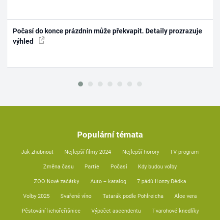
Počasí do konce prázdnin může překvapit. Detaily prozrazuje
výhled
Populární témata
Jak zhubnout
Nejlepší filmy 2024
Nejlepší horory
TV program
Změna času
Partie
Počasí
Kdy budou volby
ZOO Nové začátky
Auto – katalog
7 pádů Honzy Dědka
Volby 2025
Svařené víno
Tatarák podle Pohlreicha
Aloe vera
Pěstování lichořeřišnice
Výpočet ascendentu
Tvarohové knedlíky