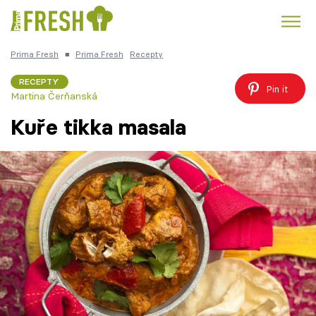
Prima Fresh
■
Prima Fresh
Recepty
Kuře
Polévky k večeři
Rychlé večeře
Trendy:
RECEPTY
Pin it
Martina Čerňanská
Česká kuchyně
Čokoláda
Kuře tikka masala
Témata
Recepty
Články
TV Program