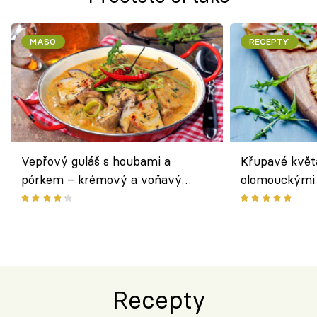
MASO
RECEPTY
Vepřový guláš s houbami a
Křupavé květ
pórkem – krémový a voňavý
olomouckými 
pokrm z jednoho hrnce
bezlepkový o
českým sýre
Recepty