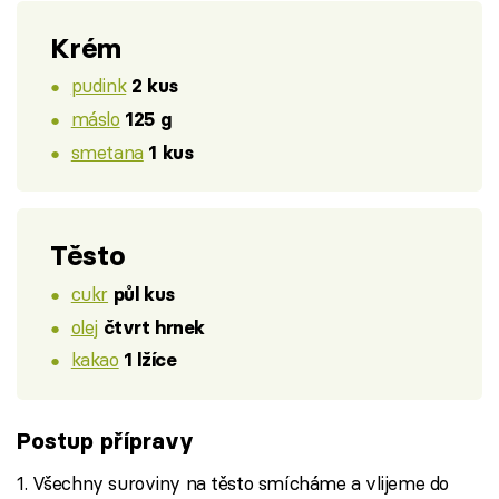
Krém
pudink
2 kus
máslo
125 g
smetana
1 kus
Těsto
cukr
půl kus
olej
čtvrt hrnek
kakao
1 lžíce
Postup přípravy
1. Všechny suroviny na těsto smícháme a vlijeme do