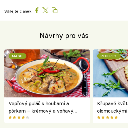
Sdílejte článek
Návrhy pro vás
MASO
RECEPTY
Vepřový guláš s houbami a
Křupavé květ
pórkem – krémový a voňavý
olomouckými 
pokrm z jednoho hrnce
bezlepkový o
českým sýre