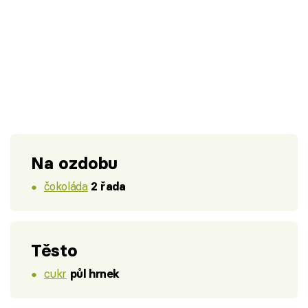
Na ozdobu
čokoláda
2 řada
Těsto
cukr
půl hrnek