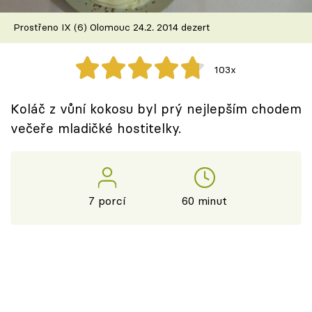
Škola vaření
Prostřeno IX (6) Olomouc 24.2. 2014 dezert
Recepty z TV
103x
Speciál: Cuketa
Koláč z vůní kokosu byl prý nejlepším chodem
Těhotnej kuchař
večeře mladičké hostitelky.
Sledujte prima+
Přihlášení
7 porcí
60 minut
Sledujte nás