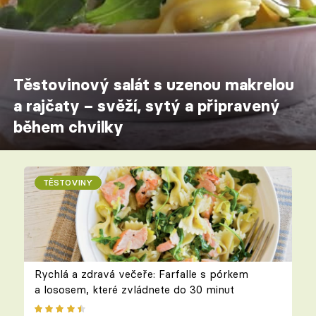
Těstovinový salát s uzenou makrelou
a rajčaty – svěží, sytý a připravený
během chvilky
TĚSTOVINY
Rychlá a zdravá večeře: Farfalle s pórkem
a lososem, které zvládnete do 30 minut