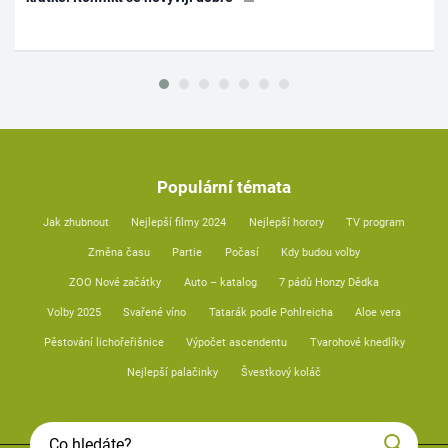
Populární témata
Jak zhubnout
Nejlepší filmy 2024
Nejlepší horory
TV program
Změna času
Partie
Počasí
Kdy budou volby
ZOO Nové začátky
Auto – katalog
7 pádů Honzy Dědka
Volby 2025
Svařené víno
Tatarák podle Pohlreicha
Aloe vera
Pěstování lichořeřišnice
Výpočet ascendentu
Tvarohové knedlíky
Nejlepší palačinky
Švestkový koláč