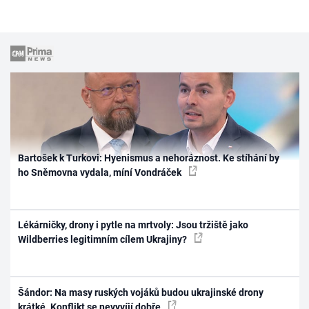
Bartošek k Turkovi: Hyenismus a nehoráznost. Ke stíhání by
ho Sněmovna vydala, míní Vondráček
Lékárničky, drony i pytle na mrtvoly: Jsou tržiště jako
Wildberries legitimním cílem Ukrajiny?
Šándor: Na masy ruských vojáků budou ukrajinské drony
krátké. Konflikt se nevyvíjí dobře