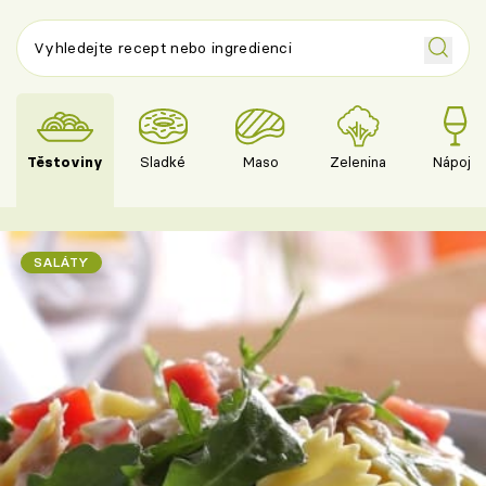
Těstoviny
Sladké
Maso
Zelenina
Nápoje
SALÁTY