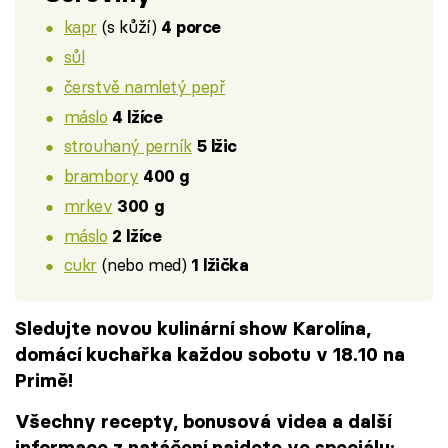
kapr
(s kůží)
4 porce
sůl
čerstvě namletý pepř
máslo
4 lžíce
strouhaný perník
5 lžic
brambory
400 g
mrkev
300 g
máslo
2 lžíce
cukr
(nebo med)
1 lžička
Sledujte novou kulinární show Karolína,
domácí kuchařka každou sobotu v 18.10 na
Primě!
Všechny recepty, bonusová videa a další
informace z natáčení najdete ve speciálu: