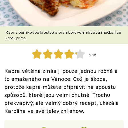
Škola vaření
Recepty z TV
Kapr s perníkovou krustou a bramborovo-mrkvová mačkanice
Speciál: Cuketa
Zdroj: prima
Těhotnej kuchař
28x
Sledujte prima+
Kapra většina z nás jí pouze jednou ročně a
to smaženého na Vánoce. Což je škoda,
Přihlášení
protože kapra můžete připravit na spoustu
způsobů, které jsou velmi chutné. Trochu
Sledujte nás
překvapivý, ale velmý dobrý recept, ukazála
Karolína ve své televizní show.