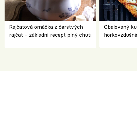
Rajčatová omáčka z čerstvých
Obalovaný kuř
rajčat – základní recept plný chuti
horkovzdušné 
novém pojetí
Olivera