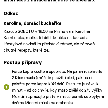
Odkaz
Karolína, domácí kuchařka
Každou SOBOTU v 18.00 na Primě vám Karolína
Kamberská, matka tří dětí, kritička restaurací a
lifestylová novinářka představí zdravé, ale zároveň
chutné recepty, které lze...
Postup přípravy
Porce kapra osolte a opepřete. Na pánvi rozehřejte
2 lžíce másla (můžete použít i olej), pak na ni
položte porce kapra kůží dolů. Restujte je několik
minut – až do chvíle, kdy maso zbělá do 2/3 výšky.
Mezitím zpracujte prsty v misce perník se zbylými
dvěma lžícemi másla na drobenku.