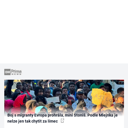
Boj s migranty Evropa prohrála, míní Stoniš. Podle Mlejnka je
nelze jen tak chytit za límec