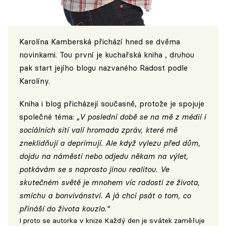
Karolína Kamberská přichází hned se dvěma
novinkami. Tou první je kuchařská kniha , druhou
pak start jejího blogu nazvaného
Radost podle
Karolíny
.
Kniha i blog přicházejí současně, protože je spojuje
společné téma:
„V poslední době se na mě z médií i
sociálních sítí valí hromada zpráv, které mě
zneklidňují a deprimují. Ale když vylezu před dům,
dojdu na náměstí nebo odjedu někam na výlet,
potkávám se s naprosto jinou realitou. Ve
skutečném světě je mnohem víc radosti ze života,
smíchu a bonvivánství. A já chci psát o tom, co
přináší do života kouzlo.“
I proto se autorka v knize Každý den je svátek zaměřuje