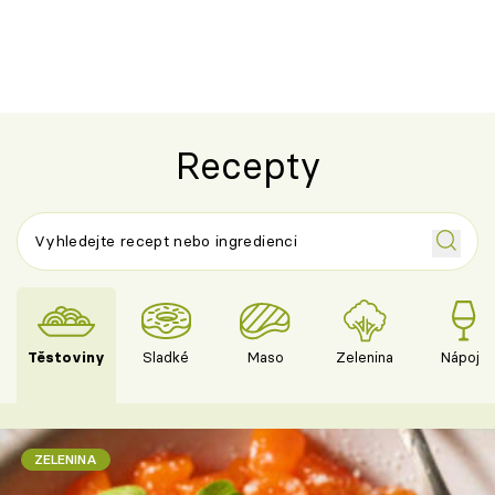
novém pojetí
Olivera
Recepty
Těstoviny
Sladké
Maso
Zelenina
Nápoje
ZELENINA