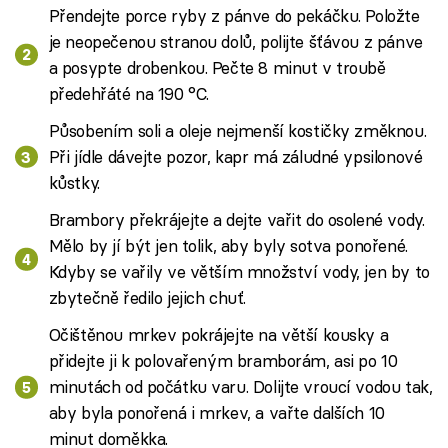
Přendejte porce ryby z pánve do pekáčku. Položte
je neopečenou stranou dolů, polijte šťávou z pánve
a posypte drobenkou. Pečte 8 minut v troubě
předehřáté na 190 °C.
Působením soli a oleje nejmenší kostičky změknou.
Při jídle dávejte pozor, kapr má záludné ypsilonové
kůstky.
Brambory překrájejte a dejte vařit do osolené vody.
Mělo by jí být jen tolik, aby byly sotva ponořené.
Kdyby se vařily ve větším množství vody, jen by to
zbytečně ředilo jejich chuť.
Očištěnou mrkev pokrájejte na větší kousky a
přidejte ji k polovařeným bramborám, asi po 10
minutách od počátku varu. Dolijte vroucí vodou tak,
aby byla ponořená i mrkev, a vařte dalších 10
minut doměkka.