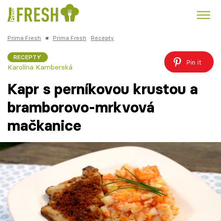
Prima Fresh
■
Prima Fresh
Recepty
Kuře
Polévky k večeři
Rychlé večeře
Trendy:
RECEPTY
Pin it
Karolína Kamberská
Česká kuchyně
Čokoláda
Kapr s perníkovou krustou a
bramborovo-mrkvová
mačkanice
Témata
Recepty
Články
TV Program