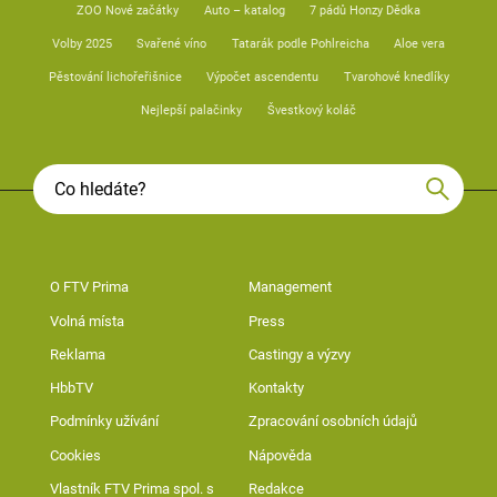
ZOO Nové začátky
Auto – katalog
7 pádů Honzy Dědka
Volby 2025
Svařené víno
Tatarák podle Pohlreicha
Aloe vera
Pěstování lichořeřišnice
Výpočet ascendentu
Tvarohové knedlíky
Nejlepší palačinky
Švestkový koláč
O FTV Prima
Management
Volná místa
Press
Reklama
Castingy a výzvy
HbbTV
Kontakty
Podmínky užívání
Zpracování osobních údajů
Cookies
Nápověda
Vlastník FTV Prima spol. s
Redakce