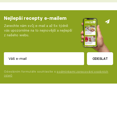
Nejlepší recepty e-mailem
Zanechte nám svůj e-mail a až 5x týdně
vás upozorníme na to nejnovější a nejlepší
z našeho webu.
ODESLAT
Odesláním formuláře souhlasíte s
podmínkami zpracování osobních
údajů