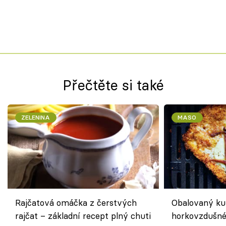
Přečtěte si také
ZELENINA
MASO
Rajčatová omáčka z čerstvých
Obalovaný kuř
rajčat – základní recept plný chuti
horkovzdušné 