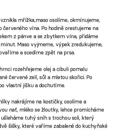
 vznikla mřížka,maso osolíme, okmínujeme,
 červeného vína. Po hodině orestujeme na
ýpekem z pánve a se zbytkem vína, přidáme
0 minut. Maso vyjmeme, výpek zredukujeme,
ovaříme a scedíme zpět na prsa.
hrnci rozehřejeme olej a cibuli pomalu
é červené zelí, sůl a mletou skořici. Po
o vlastní jíšku a dochutíme.
hlíky nakrájíme na kostičky, osolíme a
ou nať, mléko se žloutky, lehce promícháme
šleháme tuhý sníh s trochou soli, který
vě šišky, které vaříme zabalené do kuchyňské