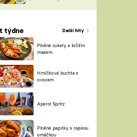
TORKY
ESH
t týdne
Další hity
Plněné cukety s krůtím
masem
Hrníčková buchta s
ovocem
Aperol Spritz
Plněné papriky s rajskou
omáčkou