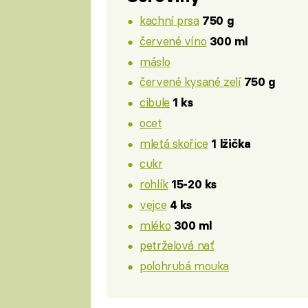
kachní prsa
750 g
červené víno
300 ml
máslo
červené kysané zelí
750 g
cibule
1 ks
ocet
mletá skořice
1 lžička
cukr
rohlík
15-20 ks
vejce
4 ks
mléko
300 ml
petrželová nať
polohrubá mouka