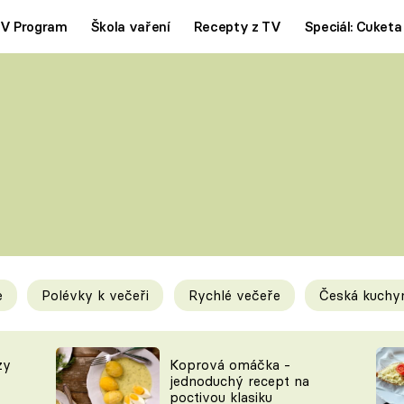
V Program
Škola vaření
Recepty z TV
Speciál: Cuketa
Polévky
Saláty
ČESKÁ KLASIKA
TĚSTOVIN
SILNÉ VÝVARY
SLADKÉ
KRÉMOVÉ
BEZMASÁ J
e
Polévky k večeři
Rychlé večeře
Česká kuchy
y
Tipy a triky
Novink
zy
Koprová omáčka -
jednoduchý recept na
poctivou klasiku
KAM ZA JÍDLEM
BLOG