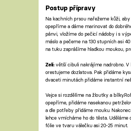
Postup přípravy
Na kachních prsou nařežeme kůži, aby
opepříme a dáme marinovat do dobrého
pánvi, vložíme do pečicí nádoby i s v
máslo a pečeme na 130 stupních asi 4
na tuku zaprášíme hladkou moukou, pr
větší cibuli nakrájíme nadrobno. V 
Zelí:
orestujeme dozlatova. Pak přidáme kysan
dvaceti minutách přidáme instantní neb
Vejce si rozdělíme na žloutky a bílky.Ro
opepříme, přidáme nasekanou petrželov
a dle potřeby přidáme mouku. Nakonec u
lehce vmícháme ho do těsta. Uděláme d
fólie ve tvaru válečku asi 20-25 minut.