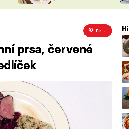
ŠÉFREDAK
VYCHYTÁVKY
SOUTĚŽ FR
NA NÁKUPECH
ČASOPIS
Hi
Pin it
hní prsa, červené
edlíček