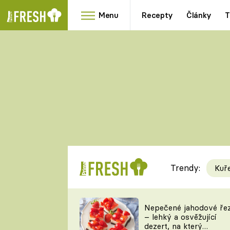
Menu
Recepty
Články
T
Oblíbené
Přílohy
recepty
HRANOLKY
HOUBY
KNEDLÍKY
DÝNĚ
KAŠE
RYCHLOVKY
Trendy:
Kuř
Populární
Videorecept
Nepečené jahodové ře
– lehký a osvěžující
kuchaři
dezert, na který
TEĎ VAŘÍ ŠÉF!