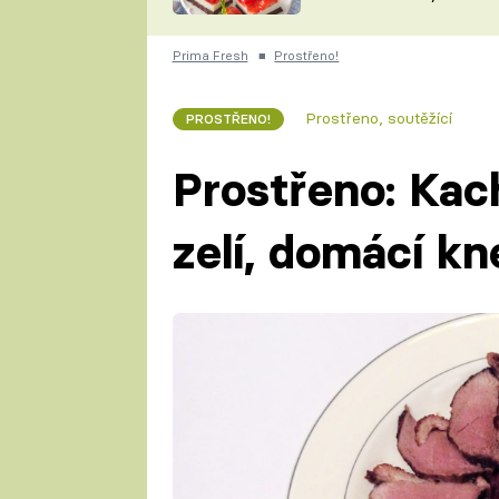
nepotřebujete troubu
ZDENĚK
ČESKO NA TALÍŘI
POHLREICH
Prima Fresh
■
Prostřeno!
KAROLÍNA,
JAROSLAV SAPÍK
DOMÁCÍ
Prostřeno, soutěžící
PROSTŘENO!
KUCHAŘKA
KAROLÍNA
KAMBERSKÁ
Prostřeno: Kac
zelí, domácí kn