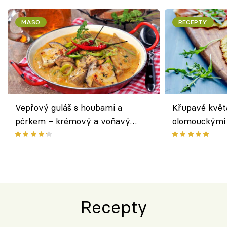
MASO
RECEPTY
Vepřový guláš s houbami a
Křupavé květ
pórkem – krémový a voňavý
olomouckými 
pokrm z jednoho hrnce
bezlepkový o
českým sýre
Recepty