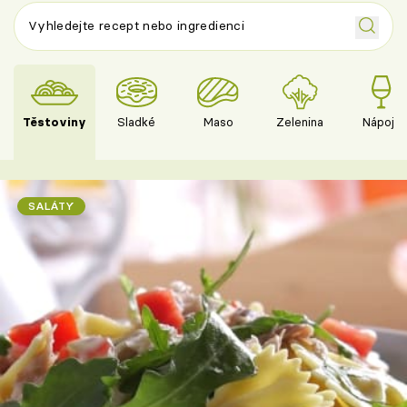
Těstoviny
Sladké
Maso
Zelenina
Nápoje
SALÁTY