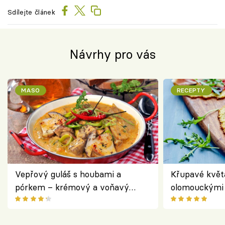
Sdílejte článek
Návrhy pro vás
MASO
RECEPTY
Vepřový guláš s houbami a
Křupavé květ
pórkem – krémový a voňavý
olomouckými 
pokrm z jednoho hrnce
bezlepkový o
českým sýre