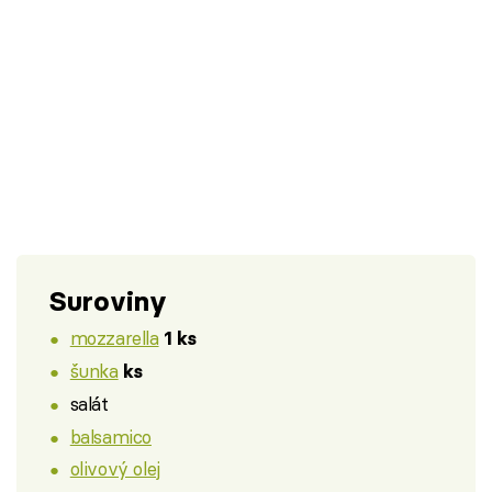
Suroviny
mozzarella
1 ks
šunka
ks
salát
balsamico
olivový olej