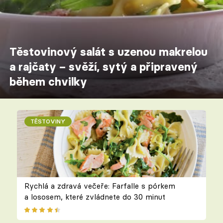
Těstovinový salát s uzenou makrelou
a rajčaty – svěží, sytý a připravený
během chvilky
TĚSTOVINY
Rychlá a zdravá večeře: Farfalle s pórkem
a lososem, které zvládnete do 30 minut