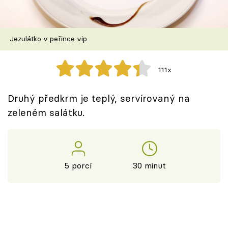
Škola vaření
Recepty z TV
Jezulátko v peřince vip
Speciál: Cuketa
111x
Těhotnej kuchař
Druhý předkrm je teplý, servírovaný na
Sledujte prima+
zeleném salátku.
Přihlášení
5 porcí
30 minut
Sledujte nás