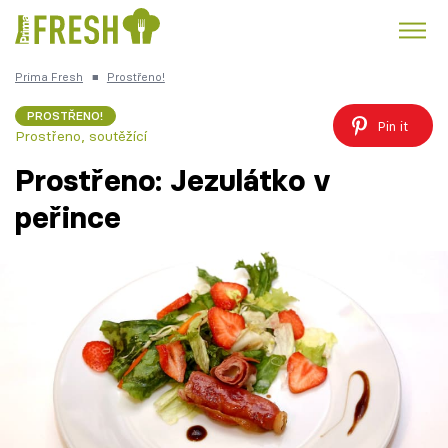
Prima Fresh
■
Prostřeno!
Kuře
Polévky k večeři
Rychlé večeře
Trendy:
PROSTŘENO!
Pin it
Prostřeno, soutěžící
Česká kuchyně
Čokoláda
Prostřeno: Jezulátko v
peřince
Témata
Recepty
Články
TV Program