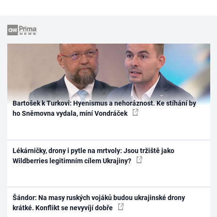
Bartošek k Turkovi: Hyenismus a nehoráznost. Ke stíhání by
ho Sněmovna vydala, míní Vondráček
Lékárničky, drony i pytle na mrtvoly: Jsou tržiště jako
Wildberries legitimním cílem Ukrajiny?
Šándor: Na masy ruských vojáků budou ukrajinské drony
krátké. Konflikt se nevyvíjí dobře