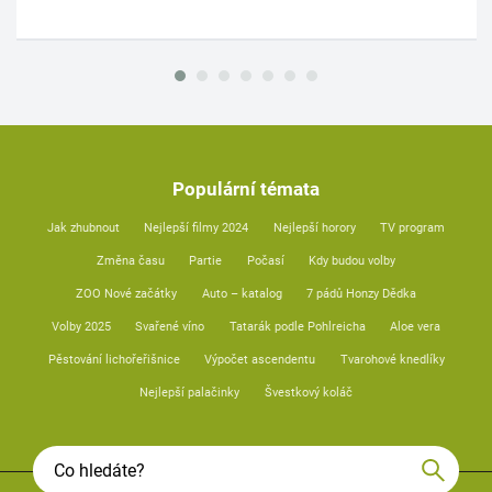
Populární témata
Jak zhubnout
Nejlepší filmy 2024
Nejlepší horory
TV program
Změna času
Partie
Počasí
Kdy budou volby
ZOO Nové začátky
Auto – katalog
7 pádů Honzy Dědka
Volby 2025
Svařené víno
Tatarák podle Pohlreicha
Aloe vera
Pěstování lichořeřišnice
Výpočet ascendentu
Tvarohové knedlíky
Nejlepší palačinky
Švestkový koláč