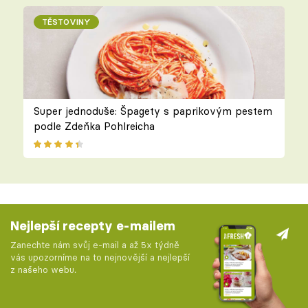
TĚSTOVINY
Super jednoduše: Špagety s paprikovým pestem
podle Zdeňka Pohlreicha
Nejlepší recepty e-mailem
Zanechte nám svůj e-mail a až 5x týdně
vás upozorníme na to nejnovější a nejlepší
z našeho webu.