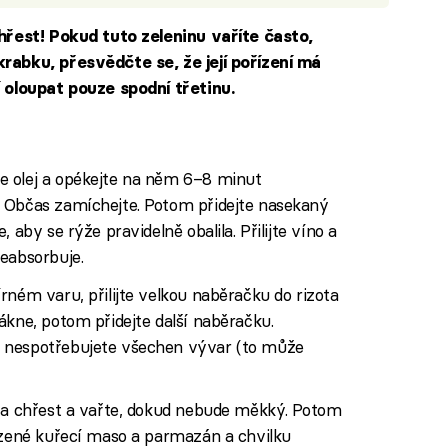
hřest! Pokud tuto zeleninu vaříte často,
rabku, přesvědčte se, že její pořízení má
 oloupat pouze spodní třetinu.
e olej a opékejte na něm 6–8 minut
 Občas zamíchejte. Potom přidejte nasekaný
 aby se rýže pravidelně obalila. Přilijte víno a
eabsorbuje.
rném varu, přilijte velkou naběračku do rizota
ákne, potom přidejte další naběračku.
 nespotřebujete všechen vývar (to může
y a chřest a vařte, dokud nebude měkký. Potom
 uzené kuřecí maso a parmazán a chvilku