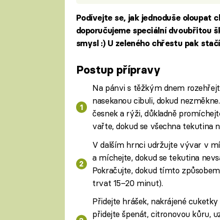
Podívejte se, jak jednoduše oloupat c
doporučujeme speciální dvoubřitou šk
smysl :) U zeleného chřestu pak stačí
Postup přípravy
Na pánvi s těžkým dnem rozehřejt
nasekanou cibuli, dokud nezměkne.
česnek a rýži, důkladně promíchejte,
vařte, dokud se všechna tekutina n
V dalším hrnci udržujte vývar v mí
a míchejte, dokud se tekutina nevs
Pokračujte, dokud tímto způsobem
trvat 15–20 minut).
Přidejte hrášek, nakrájené cuketk
přidejte špenát, citronovou kůru,