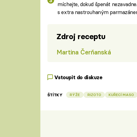
míchejte, dokud špenát nezavadne.
s extra nastrouhaným parmazáne
Zdroj receptu
Martina Čerňanská
Vstoupit do diskuze
ŠTÍTKY
RÝŽE
RIZOTO
KUŘECÍ MASO