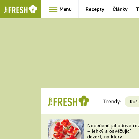
Menu
Recepty
Články
T
Oblíbené
Přílohy
recepty
HRANOLKY
HOUBY
KNEDLÍKY
DÝNĚ
KAŠE
RYCHLOVKY
Trendy:
Kuř
Populární
Videorecept
Nepečené jahodové ře
– lehký a osvěžující
kuchaři
dezert, na který
TEĎ VAŘÍ ŠÉF!