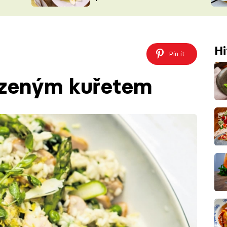
ŠÉFREDAK
VYCHYTÁVKY
SOUTĚŽ FR
NA NÁKUPECH
ČASOPIS
Hi
Pin it
 uzeným kuřetem