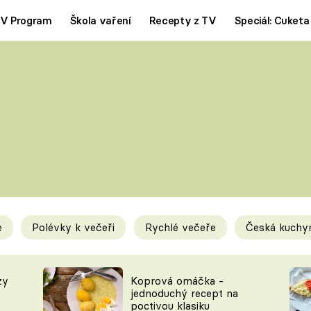
V Program
Škola vaření
Recepty z TV
Speciál: Cuketa
Polévky
Saláty
ČESKÁ KLASIKA
TĚSTOVIN
SILNÉ VÝVARY
SLADKÉ
KRÉMOVÉ
BEZMASÁ J
e
Polévky k večeři
Rychlé večeře
Česká kuchy
y
Tipy a triky
Novink
zy
Koprová omáčka -
jednoduchý recept na
poctivou klasiku
KAM ZA JÍDLEM
BLOG