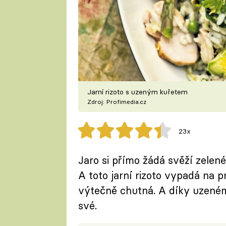
Jarní rizoto s uzeným kuřetem
Zdroj: Profimedia.cz
23x
Jaro si přímo žádá svěží zelené
A toto jarní rizoto vypadá na p
výtečně chutná. A díky uzenému
své.