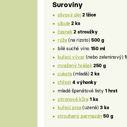
Suroviny
olivový olej
2 lžíce
cibule
2 ks
česnek
2 stroužky
rýže
(na rizoto)
500 g
bílé suché víno
150 ml
kuřecí vývar
(nebo zeleninový)
1
mražený hrášek
250 g
cuketa
(mladá)
2 ks
chřest
4 výhonky
mladé špenátové listy
1 hrst
citronová kůra
1 ks
kuřecí prsa
(uzená)
3 ks
strouhaný parmazán
50 g