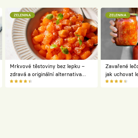
ZELENINA
ZELENINA
Mrkvové těstoviny bez lepku –
Zavařené lečo
zdravá a originální alternativa
jak uchovat l
klasiky