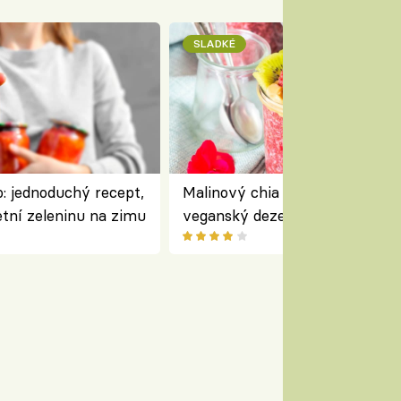
SLADKÉ
: jednoduchý recept,
Malinový chia pudink s kokose
etní zeleninu na zimu
veganský dezert plný ovoce a
ořechů