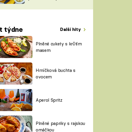
TORKY
ESH
t týdne
Další hity
Plněné cukety s krůtím
masem
Hrníčková buchta s
ovocem
Aperol Spritz
Plněné papriky s rajskou
omáčkou