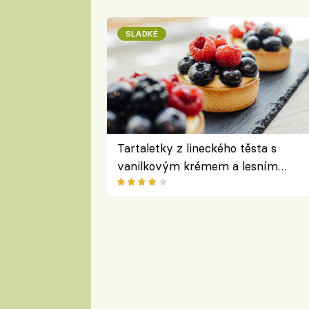
SLADKÉ
Tartaletky z lineckého těsta s
vanilkovým krémem a lesním
ovocem podle Bread Society