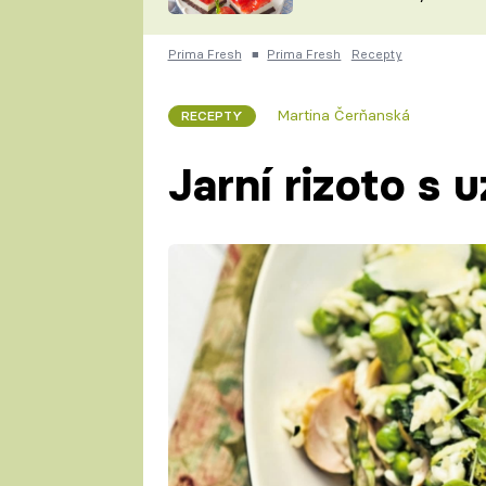
nepotřebujete troubu
ZDENĚK
ČESKO NA TALÍŘI
POHLREICH
Prima Fresh
■
Prima Fresh
Recepty
KAROLÍNA,
JAROSLAV SAPÍK
DOMÁCÍ
Martina Čerňanská
RECEPTY
KUCHAŘKA
KAROLÍNA
KAMBERSKÁ
Jarní rizoto s