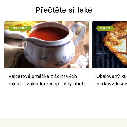
Přečtěte si také
ZELENINA
MASO
Rajčatová omáčka z čerstvých
Obalovaný kuř
rajčat – základní recept plný chuti
horkovzdušné 
novém pojetí
Olivera