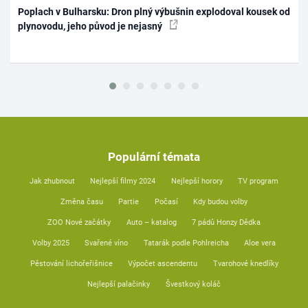
Poplach v Bulharsku: Dron plný výbušnin explodoval kousek od
plynovodu, jeho původ je nejasný
Populární témata
Jak zhubnout
Nejlepší filmy 2024
Nejlepší horory
TV program
Změna času
Partie
Počasí
Kdy budou volby
ZOO Nové začátky
Auto – katalog
7 pádů Honzy Dědka
Volby 2025
Svařené víno
Tatarák podle Pohlreicha
Aloe vera
Pěstování lichořeřišnice
Výpočet ascendentu
Tvarohové knedlíky
Nejlepší palačinky
Švestkový koláč