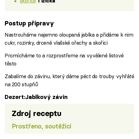
skořice
1 lžička
Postup přípravy
Nastrouháme najemno oloupaná jablka a přidáme k nim
cukr, rozinky, drcené vlašské ořechy a skořici
Promícháme to a rozprostřeme na vyválené listové
těsto
Zabalíme do závinu, který dáme péct do trouby vyhřáté
na 200 stupňů
Dezert:Jablkový závin
Zdroj receptu
Prostřeno, soutěžící