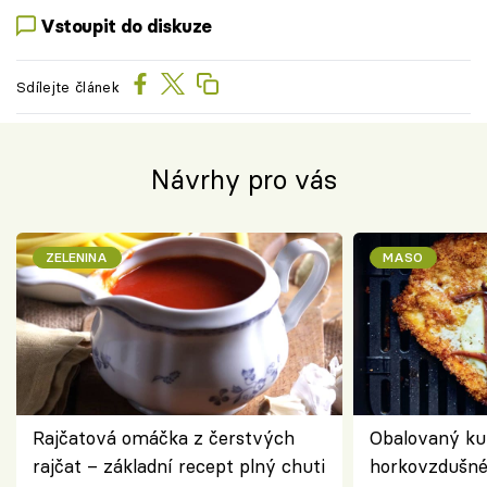
Vstoupit do diskuze
Sdílejte článek
Návrhy pro vás
ZELENINA
MASO
Rajčatová omáčka z čerstvých
Obalovaný kuř
rajčat – základní recept plný chuti
horkovzdušné 