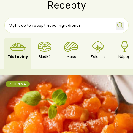
Recepty
Těstoviny
Sladké
Maso
Zelenina
Nápoje
ZELENINA