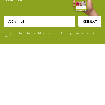
z našeho webu.
ODESLAT
Odesláním formuláře souhlasíte s
podmínkami zpracování osobních
údajů