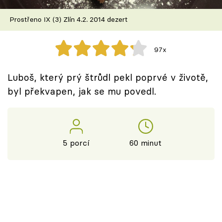
Škola vaření
Prostřeno IX (3) Zlín 4.2. 2014 dezert
Recepty z TV
97x
Speciál: Cuketa
Luboš, který prý štrůdl pekl poprvé v životě,
Těhotnej kuchař
byl překvapen, jak se mu povedl.
Sledujte prima+
Přihlášení
5 porcí
60 minut
Sledujte nás