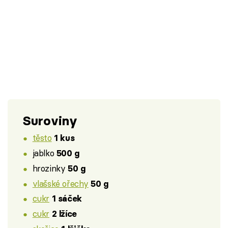
Suroviny
těsto
1 kus
jablko
500 g
hrozinky
50 g
vlašské ořechy
50 g
cukr
1 sáček
cukr
2 lžíce