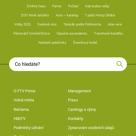
Změna času
Partie
Počasí
Kdy budou volby
ZOO Nové začátky
Auto – katalog
7 pádů Honzy Dědka
Volby 2025
Svařené víno
Tatarák podle Pohlreicha
Aloe vera
Pěstování lichořeřišnice
Výpočet ascendentu
Tvarohové knedlíky
Nejlepší palačinky
Švestkový koláč
O FTV Prima
Management
Volná místa
Press
Reklama
Castingy a výzvy
HbbTV
Kontakty
Podmínky užívání
Zpracování osobních údajů