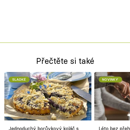
Přečtěte si také
SLADKÉ
NOVINKY
Jednoduchý borůvkový koláč s
Léto bez přeh