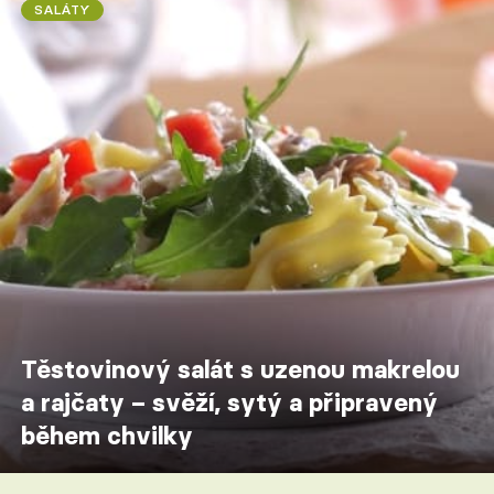
SALÁTY
Těstovinový salát s uzenou makrelou
a rajčaty – svěží, sytý a připravený
během chvilky