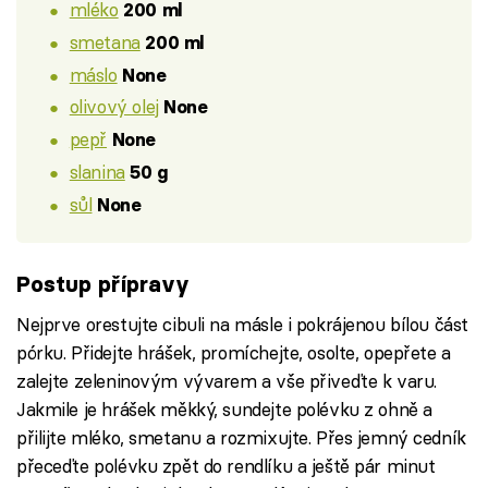
mléko
200 ml
smetana
200 ml
máslo
None
olivový olej
None
pepř
None
slanina
50 g
sůl
None
Postup přípravy
Nejprve orestujte cibuli na másle i pokrájenou bílou část
pórku. Přidejte hrášek, promíchejte, osolte, opepřete a
zalejte zeleninovým vývarem a vše přiveďte k varu.
Jakmile je hrášek měkký, sundejte polévku z ohně a
přilijte mléko, smetanu a rozmixujte. Přes jemný cedník
přeceďte polévku zpět do rendlíku a ještě pár minut