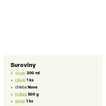
Suroviny
vývar
300 ml
cibule
1 ks
chleba
None
hrášek
500 g
pórek
1 ks