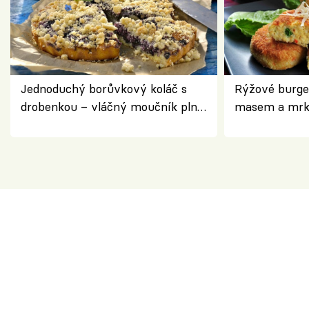
Jednoduchý borůvkový koláč s
Rýžové burge
drobenkou – vláčný moučník plný
masem a mrk
ovoce
salátem – leh