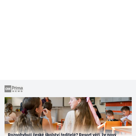
Rozpohybují české školství ředitelé? Resort věří, že nový