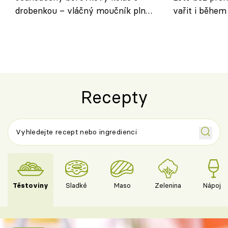
drobenkou – vláčný moučník plný
vařit i během
ovoce
Recepty
Těstoviny
Sladké
Maso
Zelenina
Nápoje