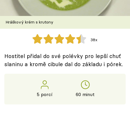
Škola vaření
Recepty z TV
Hráškový krém s krutony
Speciál: Cuketa
38x
Těhotnej kuchař
Hostitel přidal do své polévky pro lepší chuť
Sledujte prima+
slaninu a kromě cibule dal do základu i pórek.
Přihlášení
5 porcí
60 minut
Sledujte nás