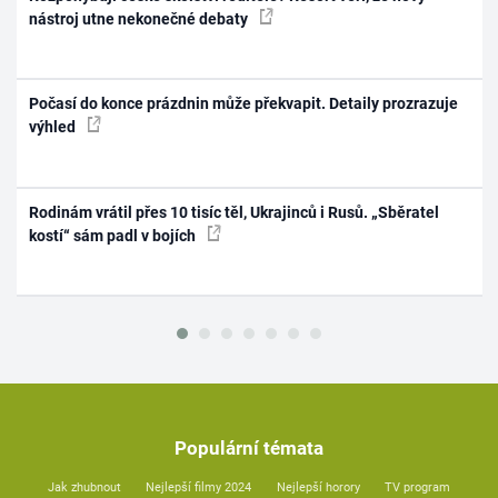
nástroj utne nekonečné debaty
Počasí do konce prázdnin může překvapit. Detaily prozrazuje
výhled
Rodinám vrátil přes 10 tisíc těl, Ukrajinců i Rusů. „Sběratel
kostí“ sám padl v bojích
Populární témata
Jak zhubnout
Nejlepší filmy 2024
Nejlepší horory
TV program