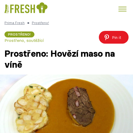
Prima Fresh
■
Prostřeno!
Kuře
Polévky k večeři
Rychlé večeře
Trendy:
PROSTŘENO!
Pin it
Prostřeno, soutěžící
Česká kuchyně
Čokoláda
Prostřeno: Hovězí maso na
víně
Témata
Recepty
Články
TV Program