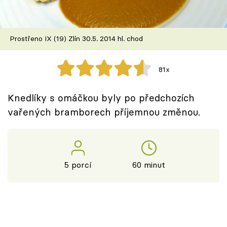
Škola vaření
Recepty z TV
Prostřeno IX (19) Zlín 30.5. 2014 hl. chod
Speciál: Cuketa
81x
Těhotnej kuchař
Knedlíky s omáčkou byly po předchozích
Sledujte prima+
vařených bramborech příjemnou změnou.
Přihlášení
5 porcí
60 minut
Sledujte nás