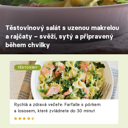
Těstovinový salát s uzenou makrelou
a rajčaty – svěží, sytý a připravený
během chvilky
TĚSTOVINY
Rychlá a zdravá večeře: Farfalle s pórkem
a lososem, které zvládnete do 30 minut