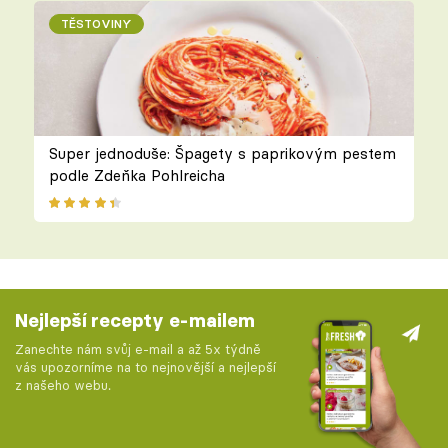
TĚSTOVINY
Super jednoduše: Špagety s paprikovým pestem
podle Zdeňka Pohlreicha
Nejlepší recepty e-mailem
Zanechte nám svůj e-mail a až 5x týdně
vás upozorníme na to nejnovější a nejlepší
z našeho webu.