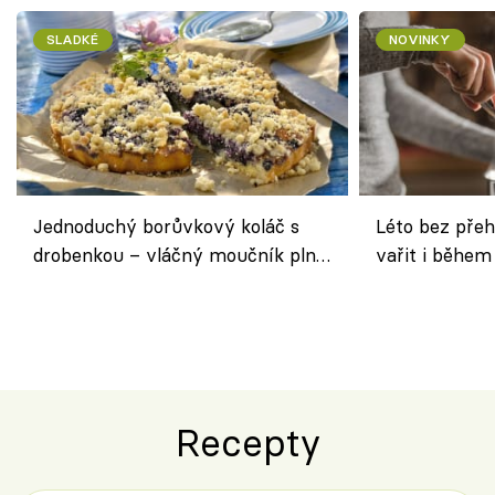
SLADKÉ
NOVINKY
Jednoduchý borůvkový koláč s
Léto bez přeh
drobenkou – vláčný moučník plný
vařit i během
ovoce
Recepty