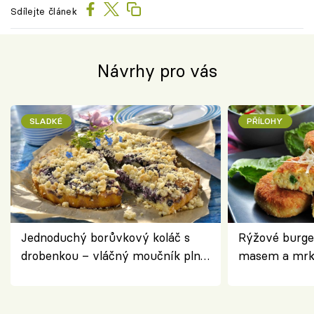
Sdílejte článek
Návrhy pro vás
SLADKÉ
PŘÍLOHY
Jednoduchý borůvkový koláč s
Rýžové burge
drobenkou – vláčný moučník plný
masem a mrk
ovoce
salátem – leh