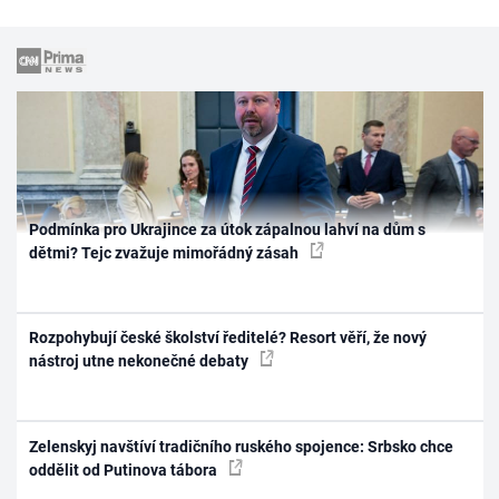
Podmínka pro Ukrajince za útok zápalnou lahví na dům s
dětmi? Tejc zvažuje mimořádný zásah
Rozpohybují české školství ředitelé? Resort věří, že nový
nástroj utne nekonečné debaty
Zelenskyj navštíví tradičního ruského spojence: Srbsko chce
oddělit od Putinova tábora