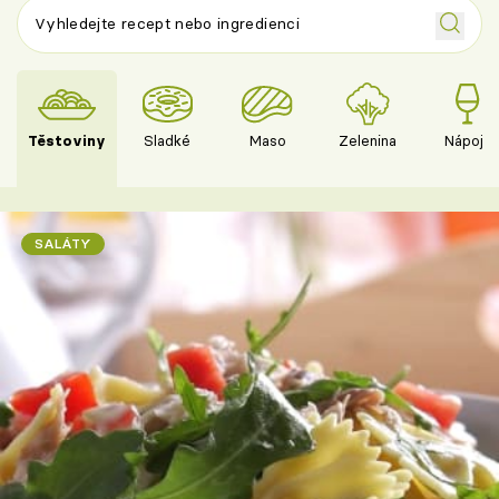
Těstoviny
Sladké
Maso
Zelenina
Nápoje
SALÁTY