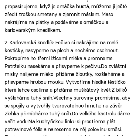
propasírujeme, když je omáčka hustá, můžeme ji ještě
zředit troškou smetany a zjemnit máslem. Maso
nakrájíme na plátky a podáváme s omáčkou a
karlovarským knedlíkem.
2. Karlovarská knedlík: Pečivo si nakrájíme na malé
kostičky, nasypeme na plech a necháme oschnout.
Pokropíme ho třemi lžícemi mléka a promneme.
Petrželku nasekáme a přisypeme k pečivu.Do zvláštní
misky nalijeme mléko, přidáme žloutky, rozšleháme a
přisypeme hrubou mouku. Vytvoříme hladké těstíčko,
které lehce osolíme a přidáme muškátový květ.Z bílků
vyšleháme tuhý sníh.Všechny suroviny promísíme, aby
se spojily a vytvořily tvarovatelnou hmotu; na závěr
zlehka přimícháme tuhý sníh.Do velkého kastrolu dáme
vařit vodu.Na kuchyňskou linku si prostřeme plát
potravinové fólie a naneseme na něj polovinu směsi.