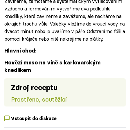
Zavineme, zamotáme a systematickým vytlačováním
vzduchu a formováním vytvoříme dva podlouhlé
knedlíky, které zavineme a zavážeme, ale necháme na
okrajích trochu vůle. Válečky vložíme do vroucí vody na
dvacet minut nebo je uvaříme v páře. Odstraníme fólii a
pomocí kráječe nebo nitě nakrájíme na plátky.
Hlavní chod:
Hovězí maso na víně s karlovarským
knedlíkem
Zdroj receptu
Prostřeno, soutěžící
Vstoupit do diskuze