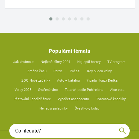
Populární témata
Jak zhubnout
Nejlepší filmy 2024
Nejlepší horory
TV program
Změna času
Partie
Počasí
Kdy budou volby
ZOO Nové začátky
Auto – katalog
7 pádů Honzy Dědka
Volby 2025
Svařené víno
Tatarák podle Pohlreicha
Aloe vera
Pěstování lichořeřišnice
Výpočet ascendentu
Tvarohové knedlíky
Nejlepší palačinky
Švestkový koláč