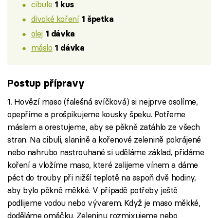
cibule
1 kus
divoké koření
1 špetka
olej
1 dávka
máslo
1 dávka
Postup přípravy
1. Hovězí maso (falešná svíčková) si nejprve osolíme,
opepříme a prošpikujeme kousky špeku. Potřeme
máslem a orestujeme, aby se pěkně zatáhlo ze všech
stran. Na cibuli, slanině a kořenové zelenině pokrájené
nebo nahrubo nastrouhané si uděláme základ, přidáme
koření a vložíme maso, které zalijeme vínem a dáme
péct do trouby při nižší teplotě na aspoň dvě hodiny,
aby bylo pěkně měkké. V případě potřeby ještě
podlijeme vodou nebo vývarem. Když je maso měkké,
doděláme omáčku. Zeleninu rozmixujeme nebo